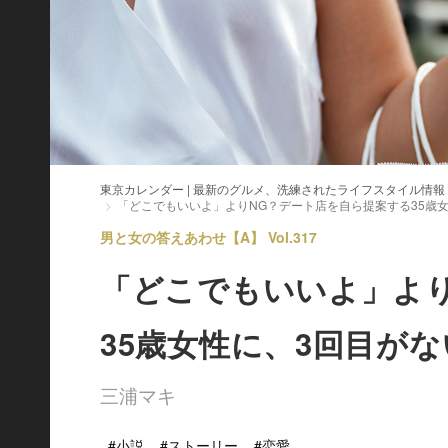
東京カレンダー | 最新のグルメ、洗練されたライフスタイル情報
「どこでもいいよ」よりNG？デート店を自ら提案する35歳
男と女の答えあわせ【A】 Vol.317
「どこでもいいよ」よ
35歳女性に、3回目が
三浦マキ
#小説
#ストーリー
#恋愛