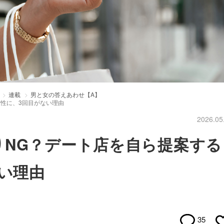
連載
男と女の答えあわせ【A】
女性に、3回目がない理由
2026.05
りNG？デート店を自ら提案する
ない理由
35