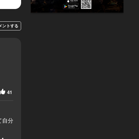
メントする
41
て自分