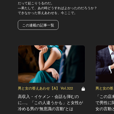
だって起こりうるのだ。
—果たして、あの時どうすればよかったのだろうか？
できなかった答えあわせを、今ここで。
この連載の記事一覧
男と女の答えあわせ【A】 Vol.322
男と女の答え
高収入・イケメン・会話も弾むの
「この店
に…。「この人違うかも」と女性が
で男性に
冷める男の“無意識の言動”とは
女の言動