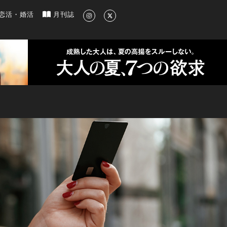
新のグルメ、洗練されたライフスタイル情報
恋活・婚活
月刊誌