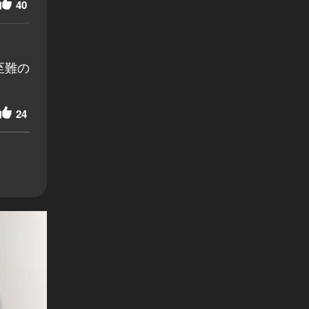
40
至難の
24