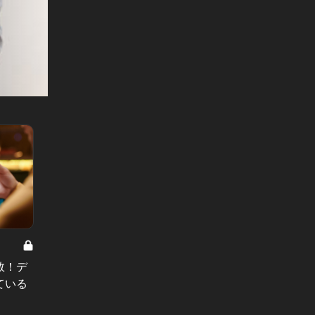
0
男と女の答えあわせ【A】 Vol.319
男と女の答
数！デ
「定期的に会うけど、付き合わな
「結婚
ている
い」28歳男が明かす、キープ女への
もは…
残酷な本音
の“結婚