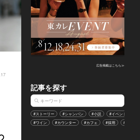
広告掲載はこちら≫
.17
記事を探す
#ストーリー
#シャンパン
#小説
#イベント
#
#ワイン
#カウンター
#カフェ
#採用
#恋愛