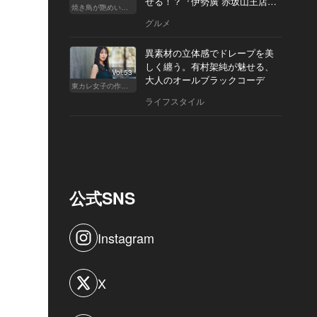
せる！？『伊勢廣 赤坂山王店』
焼き鳥が艶めいてきた
へ
グルメ
異素材の立体感でドレープを美
しく纏う。有村架純が魅せる、
Vol.53
大人のオールブラックコーデ
東カレ女子の作り方
ライフスタイル
公式SNS
Instagram
X