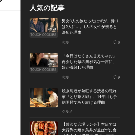
人気の記事
男女3人の旅だったはずが、帰り
は2人に…。1人の女性が残ると
Vol.74
決めた理由
TOUGH COOKIES
恋愛
6
「今日はたくさん甘えちゃお」
再会した母の無邪気な一言に、
Vol.73
娘が激怒した理由
TOUGH COOKIES
恋愛
9
焼き鳥通が熱狂する渋谷の隠れ
家『とり茶太郎』。14年目も予
約困難であり続ける理由
グルメ
【贅沢な穴場ランチ】本店では
大行列の焼き鳥丼が並ばずに食
Vol.7