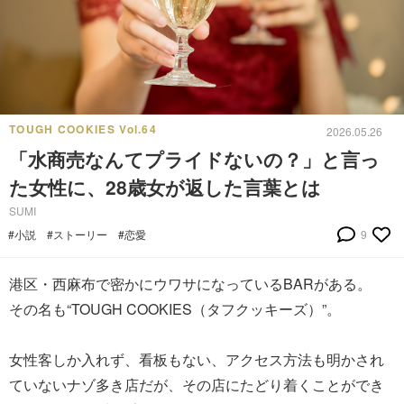
TOUGH COOKIES Vol.64
2026.05.26
「水商売なんてプライドないの？」と言っ
た女性に、28歳女が返した言葉とは
SUMI
#小説
#ストーリー
#恋愛
9
港区・西麻布で密かにウワサになっているBARがある。
その名も“TOUGH COOKIES（タフクッキーズ）”。
女性客しか入れず、看板もない、アクセス方法も明かされ
ていないナゾ多き店だが、その店にたどり着くことができ