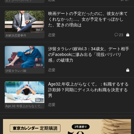
エナジーバンパイア
映画デートの予定だったのに、彼女が来て
くれなかった…。女が予定をすっぽかし
た、驚きの理由は
Vol.7
恋愛
23
未解決恋愛事件
汐留タラレバ娘Vol.3：34歳女。デート相手
のFacebookに滲み出る「現役バリバリ
感」の破壊力
Vol.3
恋愛
汐留タラレバ娘
Age32,年収上がらなくて。：転職するする
詐欺師？同期にディスられ転職を決意する
男
Vol.1
恋愛
Age,32 年収上がらなくて。