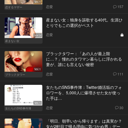
Vol.1
恋愛
157
恋するマザー
産まない女：独身を謳歌する40代。生涯ひ
とりでもこの選択がベスト
恋愛
Vol.3
産まない女
ブラックタワー：「あの人が最上階
に…？」憧れのタワマン暮らしに浮かれる
妻が、誰にも言えない秘密
Vol.1
恋愛
111
ブラックタワー
女たちのSNS事件簿：Twitter婚活垢のフォ
ロワーを、5,000人に爆増させた女が使っ
た手は…
Vol.1
恋愛
30
女たちのSNS事件簿
「明日、朝早いから帰ります」は真実か？
女が2軒目で帰る理由に気づかぬ男：デー