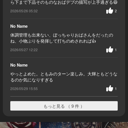
ら下まで下品そのものなおばデブの描写が上手過ぎる😆
2026/05/26 05:32
2
No Name
体調管理も出来ない、ぽっちゃりおばさんをだったの
ね、小物ぶりを発揮して打ちのめされれば👍
2026/05/27 12:22
1
No Name
やっとよめた。ともみのターン楽しみ。大輝ともどうな
るのか気になりすぎる
2026/05/29 15:55
1
もっと見る （ 9 件 ）