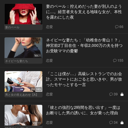
妻のベール：控えめだった妻が別人のよう
に…。経営者夫を支える地味な女が、本性
を露わにした夜
Vol.1
恋愛
66
妻のベール
ネイビーな妻たち：「幼稚舎か青山！？」
神宮前2丁目在住・年収2,000万の夫を持つ
お受験ママの憂鬱
Vol.1
恋愛
155
ネイビーな妻たち
「ここは僕が…」高級レストランでのお会
計。スマートにおごると思いきや、男が放
ったモヤっとする一言
Vol.163
恋愛
39
男と女の答えあわせ【A】
「彼との強烈な2時間を思い出す」一度は
お断りした男の誘いに、女が乗った理由
恋愛
34
Vol.11