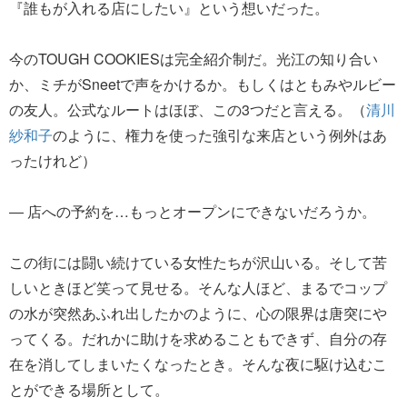
『誰もが入れる店にしたい』という想いだった。
今のTOUGH COOKIESは完全紹介制だ。光江の知り合い
か、ミチがSneetで声をかけるか。もしくはともみやルビー
の友人。公式なルートはほぼ、この3つだと言える。（
清川
紗和子
のように、権力を使った強引な来店という例外はあ
ったけれど）
― 店への予約を…もっとオープンにできないだろうか。
この街には闘い続けている女性たちが沢山いる。そして苦
しいときほど笑って見せる。そんな人ほど、まるでコップ
の水が突然あふれ出したかのように、心の限界は唐突にや
ってくる。だれかに助けを求めることもできず、自分の存
在を消してしまいたくなったとき。そんな夜に駆け込むこ
とができる場所として。