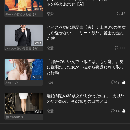
トの答えあわせ【A】
Vol.1
恋愛
42
デートの答えあわせ【A】
ハイスペ婚の履歴書【夫】：上位3%の美女
しか愛せない、エリート渉外弁護士の歪ん
だ愛
Vol.1
恋愛
111
ハイスペ婚の履歴書【夫】
「都合のいい女でいるのは、もう嫌」。男
に従順だった女が、彼から夜誘われて取っ
た行動
Vol.11
恋愛
49
恋のアプリ
離婚間近の35歳女が向かったのは、夫以外
の男の部屋。その驚きの口実とは
恋愛
14
Vol.7
恵比寿Sisters