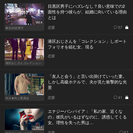
目黒区男子にハズレなし？良い意味での2
面性を持つ彼らが、結婚に向いている理由
とは
Vol.4
恋愛
57
東京23区男子
港区おじさんを「コレクション」しポート
フォリオを組む女、現る
恋愛
Vol.1
港区おじさんコレクション
「友人と会う」と言い出掛けていった妻。
しかし高級ホテルで、夫が見た衝撃的な光
景
Vol.7
恋愛
41
夫力★向上委員会
エナジーバンパイア：「私の家、近くな
の」彼氏がいるはずなのに、誘惑してくる
女。理性を失った男は…
Vol.1
恋愛
57