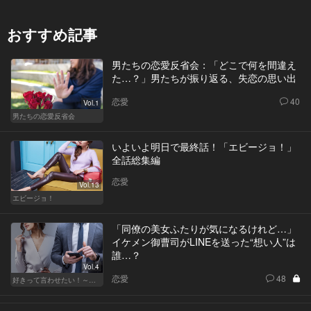
おすすめ記事
男たちの恋愛反省会：「どこで何を間違え
た…？」男たちが振り返る、失恋の思い出
恋愛
40
Vol.1
男たちの恋愛反省会
いよいよ明日で最終話！「エビージョ！」
全話総集編
恋愛
Vol.13
エビージョ！
「同僚の美女ふたりが気になるけれど…」
イケメン御曹司がLINEを送った“想い人”は
誰…？
Vol.4
恋愛
48
好きって言わせたい！～正反対のふたり～