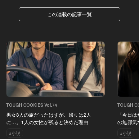
この連載の記事一覧
TOUGH COOKIES Vol.74
TOUGH CO
男女3人の旅だったはずが、帰りは2人
「今日は
に…。1人の女性が残ると決めた理由
の無邪気
#小説
#小説