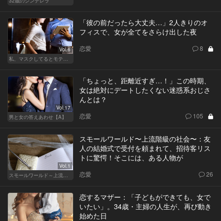
32歳のシンデレラ
「彼の前だったら大丈夫…」2人きりのオ
フィスで、女が全てをさらけ出した夜
恋愛
8
Vol.6
私、マスクしてるとモテるんです
「ちょっと、距離近すぎ…！」この時期、
女は絶対にデートしたくない迷惑系おじさ
んとは？
Vol.17
恋愛
105
男と女の答えあわせ【A】
スモールワールド〜上流階級の社会〜：友
人の結婚式で受付を頼まれて、招待客リス
トに驚愕！そこには、ある人物が
Vol.1
恋愛
26
スモールワールド～上流階級の社会～
恋するマザー：「子どもができても、女で
いたい」。34歳・主婦の人生が、再び動き
始めた日