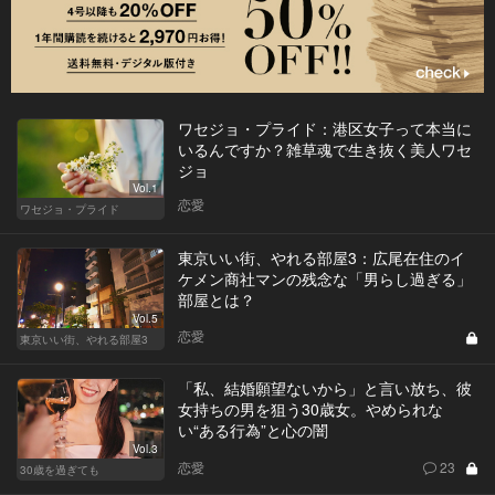
ワセジョ・プライド：港区女子って本当に
いるんですか？雑草魂で生き抜く美人ワセ
ジョ
Vol.1
恋愛
ワセジョ・プライド
東京いい街、やれる部屋3：広尾在住のイ
ケメン商社マンの残念な「男らし過ぎる」
部屋とは？
Vol.5
恋愛
東京いい街、やれる部屋3
「私、結婚願望ないから」と言い放ち、彼
女持ちの男を狙う30歳女。やめられな
い“ある行為”と心の闇
Vol.3
恋愛
23
30歳を過ぎても