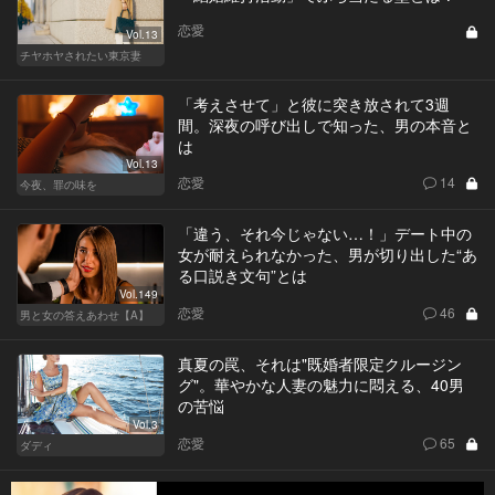
恋愛
Vol.13
チヤホヤされたい東京妻
「考えさせて」と彼に突き放されて3週
間。深夜の呼び出しで知った、男の本音と
は
Vol.13
恋愛
14
今夜、罪の味を
「違う、それ今じゃない…！」デート中の
女が耐えられなかった、男が切り出した“あ
る口説き文句”とは
Vol.149
恋愛
46
男と女の答えあわせ【A】
真夏の罠、それは"既婚者限定クルージン
グ"。華やかな人妻の魅力に悶える、40男
の苦悩
Vol.3
恋愛
65
ダディ