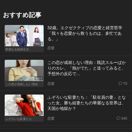
おすすめ記事
32歳。エクゼクティブの恋愛と経営哲学
「我々を恋愛から救うものは、多忙であ
る。」
Vol.1
恋愛
華麗なる独身生活
この恋が成就しない理由：既読スルーばか
りのカレ。「熱がでた」と送ってみると、
予想外の反応で…
Vol.1
恋愛
73
この恋が成就しない理由
ふぞろいな駐妻たち：「駐在員の妻」とな
った女。勝ち組妻たちの華麗なる世界は、
天国か地獄か？
Vol.1
恋愛
345
ふぞろいな駐妻たち