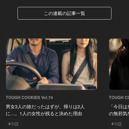
この連載の記事一覧
TOUGH COOKIES Vol.74
TOUGH CO
男女3人の旅だったはずが、帰りは2人
「今日は
に…。1人の女性が残ると決めた理由
の無邪気
#小説
#小説