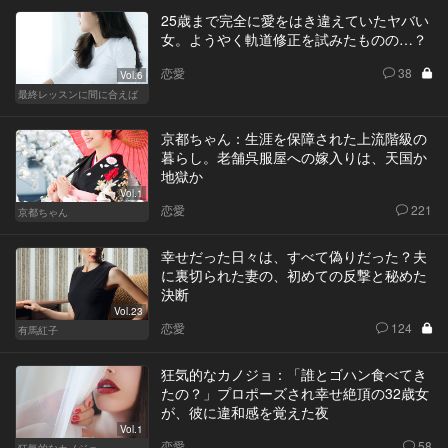
25歳まで完全に愛をはき違えていたヤバい
女。ようやく軌道修正を試みたものの…？
恋愛
38
Vol.6
最終レッスンに間に合えば
京都ちゃん：生涯を保障された上流階級の
暮らし。老舗呉服屋への嫁入りは、天国か
地獄か
Vol.1
恋愛
221
京都ちゃん
幸せだった日々は、すべて偽りだった？夫
に裏切られた妻の、初めての反撃と秘めた
決断
Vol.23
恋愛
124
有馬紅子
狂気的なカノジョ：「誰とゴハン食べてき
たの？」プロポーズされ幸せ絶頂の32歳女
が、彼に違和感を覚えた夜
Vol.1
恋愛
58