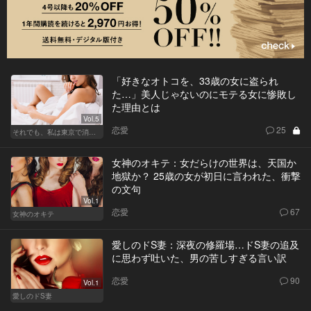
「好きなオトコを、33歳の女に盗られ
た…」美人じゃないのにモテる女に惨敗し
た理由とは
Vol.5
恋愛
25
それでも、私は東京で消耗する
女神のオキテ：女だらけの世界は、天国か
地獄か？ 25歳の女が初日に言われた、衝撃
の文句
Vol.1
恋愛
67
女神のオキテ
愛しのドS妻：深夜の修羅場…ドS妻の追及
に思わず吐いた、男の苦しすぎる言い訳
恋愛
90
Vol.1
愛しのドS妻