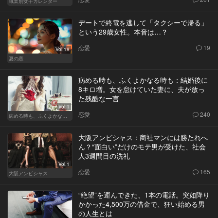
職業別女子カレンダー
デートで終電を逃して「タクシーで帰る」
という29歳女性。本音は…？
恋愛
19
Vol.19
夏の恋
病める時も、ふくよかなる時も：結婚後に
8キロ増。女を怠けていた妻に、夫が放っ
た残酷な一言
Vol.1
恋愛
240
病める時も、ふくよかなる時も
大阪アンビシャス：商社マンには勝たれへ
ん？“面白い”だけのモテ男が受けた、社会
人3週間目の洗礼
Vol.1
恋愛
165
大阪アンビシャス
“絶望”を運んできた、1本の電話。突如降り
かかった4,500万の借金で、狂い始める男
の人生とは