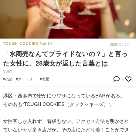
TOUGH COOKIES Vol.64
2026.05.26
「水商売なんてプライドないの？」と言っ
た女性に、28歳女が返した言葉とは
SUMI
#小説
#ストーリー
#恋愛
9
港区・西麻布で密かにウワサになっているBARがある。
その名も“TOUGH COOKIES（タフクッキーズ）”。
女性客しか入れず、看板もない、アクセス方法も明かされ
ていないナゾ多き店だが、その店にたどり着くことができ