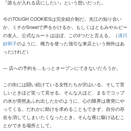
『誰もが入れる店にしたい』という想いだった。
今のTOUGH COOKIESは完全紹介制だ。光江の知り合い
か、ミチがSneetで声をかけるか。もしくはともみやルビー
の友人。公式なルートはほぼ、この3つだと言える。（
清川
紗和子
のように、権力を使った強引な来店という例外はあ
ったけれど）
― 店への予約を…もっとオープンにできないだろうか。
この街には闘い続けている女性たちが沢山いる。そして苦
しいときほど笑って見せる。そんな人ほど、まるでコップ
の水が突然あふれ出したかのように、心の限界は唐突にや
ってくる。だれかに助けを求めることもできず、自分の存
在を消してしまいたくなったとき。そんな夜に駆け込むこ
とができる場所として。