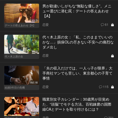
男が勘違いしがちな“無駄な優しさ”。メニ
ュー選びに潜む罠：デートの答えあわせ
【A】
Vol.5
恋愛
61
デートの答えあわせ【A】
代々木上原の女：「私、このままでいいの
かな…」損保OLの尽きない不安への痛烈な
ダメ出し
Vol.5
恋愛
代々木上原の女
「夫の収入だけでは、一人っ子が限界」大
手商社マンでも苦しい、東京都心の子育て
事情
Vol.18
恋愛
115
結婚3年目の危機
職業別女子カレンダー：30歳男が目覚め
た、“頭脳”でモテる方法。百戦錬磨の国際
線CAとデートを取り付けるには？
Vol.1
恋愛
201