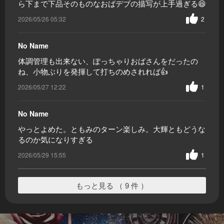
ら下まで下品そのものなおばデブの描写が上手過ぎる😆
2026/05/26 05:32
2
No Name
体調管理も出来ない、ぽっちゃりおばさんをだったの
ね、小物ぶりを発揮して打ちのめされれば👍
2026/05/27 12:22
1
No Name
やっとよめた。ともみのターン楽しみ。大輝ともどうな
るのか気になりすぎる
2026/05/29 15:55
1
もっと見る （ 9 件 ）