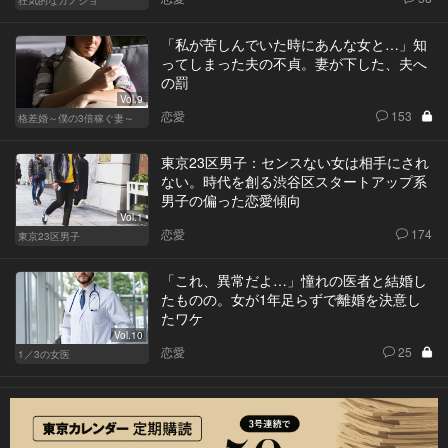
狂気的なカノジョ
「私が苦しんでいた時にあんな女と…」知
ってしまった夫の不貞。妻が下した、夫へ
の罰
Vol.9
恋愛
153
格差婚～僕の3倍稼ぐ妻～
東京23区男子：センスない女は相手にされ
ない。時代を創る渋谷区スタートアップ系
男子の偏った恋愛傾向
Vol.1
恋愛
174
東京23区男子
「これ、異常だよ…」憧れの医者と結婚し
たものの。女が1年足らずで離婚を決意し
たワケ
Vol.10
恋愛
25
1／3の女医