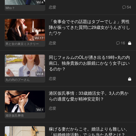
Vol.4
恋愛
54
Who？
「食事会でその話題はタブーでしょ」男性
陣が振ってきた質問に29歳女がうんざりし
たワケ
Vol.17
恋愛
16
男と女の東京ミステリー
同じフォルムのOLが湧き出る19時×丸の内
南口。独身貴族のお眼鏡にかなう女子はい
るのか？
Vol.8
恋愛
丸の内のプーさん
港区仮氏事情：33歳婚活女子。3人の男か
らの適度な愛が精神安定剤？
恋愛
Vol.1
港区仮氏事情
稼げる妻だからこそ。婚活よりも難しい、
「結婚維持活動」でぶち当たる壁とは？