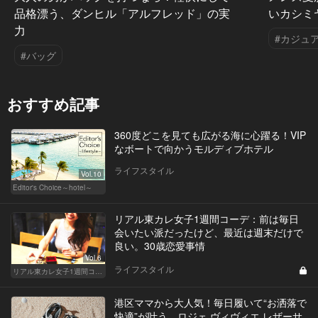
品格漂う、ダンヒル「アルフレッド」の実
いカシミ
力
#カジュ
#バッグ
おすすめ記事
360度どこを見ても広がる海に心躍る！VIP
なボートで向かうモルディブホテル
ライフスタイル
Vol.10
Editor's Choice～hotel～
リアル東カレ女子1週間コーデ：前は毎日
会いたい派だったけど、最近は週末だけで
良い。30歳恋愛事情
Vol.6
ライフスタイル
リアル東カレ女子1週間コーデ
港区ママから大人気！毎日履いて“お洒落で
快適”が叶う、ロジェ ヴィヴィエ レザーサ