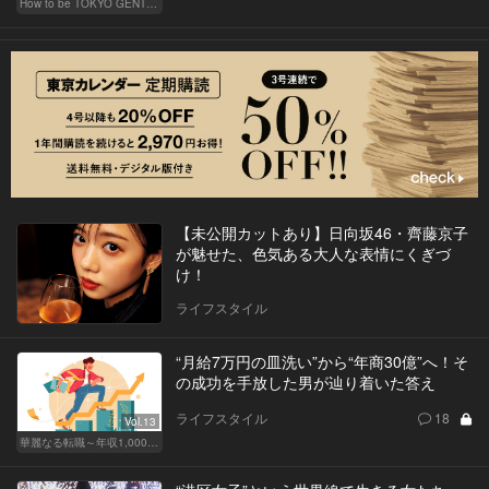
How to be TOKYO GENTS 東京人よ、紳士たれ！
【未公開カットあり】日向坂46・齊藤京子
が魅せた、色気ある大人な表情にくぎづ
け！
ライフスタイル
“月給7万円の皿洗い”から“年商30億”へ！そ
の成功を手放した男が辿り着いた答え
ライフスタイル
18
Vol.13
華麗なる転職～年収1,000万超の道～