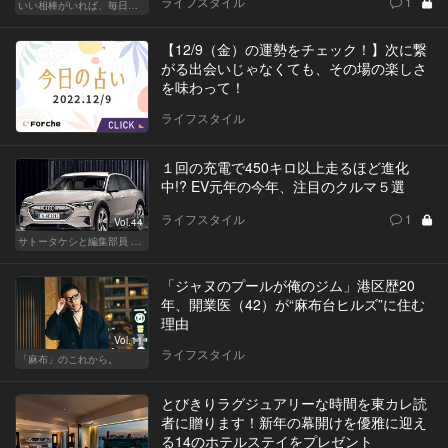
ライフスタイル
1
いい相棒がいれば、毎日が楽しい。クルマがあるとできること
【12/9（金）の運勢をチェック！】次に繋
がる出会いじゃなくても、その場の楽しさ
を味わって！
ライフスタイル
１回の充電で450キロ以上走るほど進化
中!? EV元年の今年、注目のクルマ５選
ライフスタイル
1
Vol.44
サトータケシと編集部員 船山の"CAR GENTSへの道"
「ジャヌのプールが俺のジム」港区歴20
年、開業医（42）が“麻布台ヒルズ”に住む
理由
Vol.11
ライフスタイル
「麻布」のこれから。
とびきりラグジュアリーな時間を東カレ読
者に贈ります！新年の幕開けを優雅に迎え
る14のホテルステイをプレゼント