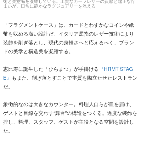
術と美意識を凝縮している。上質なカーフレザーの質感と端正な佇
まいが、日常に静かなラグジュアリーを添える
「フラグメントケース」は、カードとわずかなコインや紙
幣を収める潔い設計だ。イタリア屈指のレザー技術により
装飾を削ぎ落とし、現代の身軽さへと応えるべく、ブラン
ドの美学と構造美を凝縮する。
恵比寿に誕生した「ひらまつ」が手掛ける
『HRMT STAG
E』
もまた、削ぎ落とすことで本質を際立たせたレストラン
だ。
象徴的なのは大きなカウンター。料理人自らが皿を届け、
ゲストと目線を交わす“舞台”の構造をつくる。過度な装飾を
排し、料理、スタッフ、ゲストが主役となる空間を設計し
た。