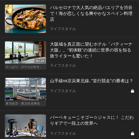
バルセロナで大人気の絶品パエリアを渋谷
で！海が恋しくなる爽やかなスペイン料理
店
ライフスタイル
大阪城を真正面に望むホテル「パティーナ
大阪」。“初体験”の連続に世界の宿を知る
旅ライターも驚いた！
Vol.43
ライフスタイル
やっぱり、ホテルが好き。
山手線vs京浜東北線､"並行競走"の勝者は？
ライフスタイル
Vol.3
東洋経済・東京鉄道事情
バーベキューこそゴー☆ジャスに！ こだわ
りギアで一段上の世界へ
ライフスタイル
Vol.17