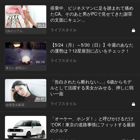
搭乗中、ビジネスマンに足を踏まれて痛め
たCA。そのあと男がPCで見せてきた謝罪
の文面にキュン…
Vol.6
ライフスタイル
CAのリアル
【5/24（月）～5/30（日）】今週のあなた
の運勢は？12星座別に占いをチェック！
ライフスタイル
Vol.10
東カレ週間占い
「告白されたら断れない…」6歳からモデ
ルとして活躍する美女がみせる、押しに弱
い一面
Vol.87
ライフスタイル
金曜美女劇場
「オーケー、ホンダ！」と呼びかけるだけ
でOK！東京の道路事情にフィットする最新
のクルマ
Vol.1