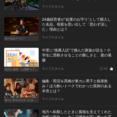
ライフスタイル
24歳経営者が“起業のお守り”として購入し
た名品。母親を思い出して「思わず涙し
た」理由とは？
Vol.11
ライフスタイル
私の名品テラピー
中受に“推薦入試”で挑んだ家族が語る！小
学生に受験させることの難しさと、親の葛
藤
Vol.34
ライフスタイル
10
現代の“教育・お受験”リアルドキュメント
編集・照沼＆髙橋が東カレ男子と銀座飲
み！ほろ酔いトークでわかった医師のある
本音とは？
Vol.1
ライフスタイル
東カレ男子の行きつけ店でハシゴ酒
地方へ転勤したときに孤独を支えてくれた
女性に告白…。そこで彼女が言い放った言