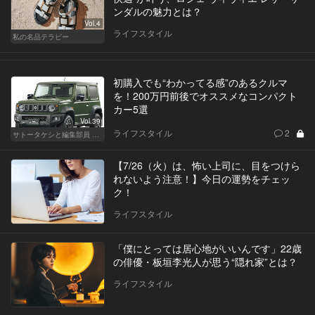
ンダルの魅力とは？
Vol.4
ライフスタイル
私の名品テラピー
初購入でも“わかってる感”のあるクルマ
を！200万円前後でオススメなコンパクト
カー5選
Vol.39
ライフスタイル
2
サトータケシと編集部員 船山の"CAR GENTSへの道"
【7/26（火）は、怖い上司に、目をつけら
れないよう注意！】今日の運勢をチェッ
ク！
ライフスタイル
「僕にとっては居心地がいいんです」22歳
の俳優・板垣李光人が思う“隠れ家”とは？
ライフスタイル