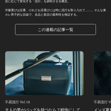
況に応じて変化する「流行」を調和させる概念。
洋服選びは定番、けれどお店選びには時に流行を取り入れて……。そんな東
カレ男子的な目線で、名品と新店の親和性を検証する。
この連載の記事一覧
不易流行 Vol.18
不易流行 Vo
大人の男がバッグを持つなら？軽快にして
メンズ夏