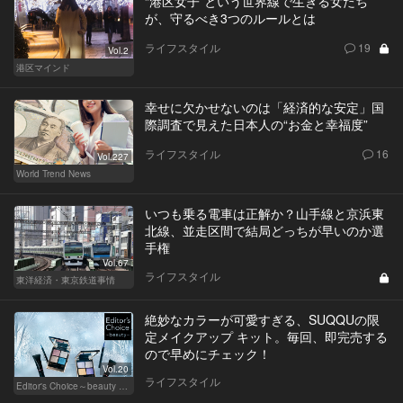
“港区女子”という世界線で生きる女たち
が、守るべき3つのルールとは
ライフスタイル
19
Vol.2
港区マインド
幸せに欠かせないのは「経済的な安定」国
際調査で見えた日本人の“お金と幸福度”
ライフスタイル
16
Vol.227
World Trend News
いつも乗る電車は正解か？山手線と京浜東
北線、並走区間で結局どっちが早いのか選
手権
Vol.67
ライフスタイル
東洋経済・東京鉄道事情
絶妙なカラーが可愛すぎる、SUQQUの限
定メイクアップ キット。毎回、即完売する
ので早めにチェック！
Vol.20
ライフスタイル
Editor's Choice～beauty & wellness～