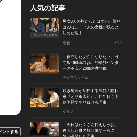
人気の記事
男女3人の旅だったはずが、帰り
は2人に…。1人の女性が残ると
Vol.74
決めた理由
TOUGH COOKIES
恋愛
6
「自立した女性になりたい」日
向坂46藤嶌果歩、初単独センタ
ーの不安と20歳の理想像
ライフスタイル
焼き鳥通が熱狂する渋谷の隠れ
家『とり茶太郎』。14年目も予
約困難であり続ける理由
グルメ
「今日はたくさん甘えちゃお」
再会した母の無邪気な一言に、
メントする
Vol.73
娘が激怒した理由