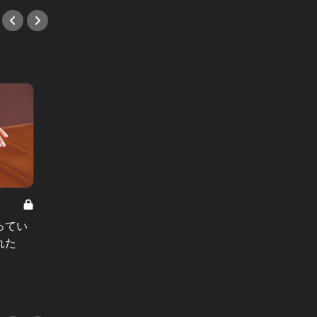
8
男と女の答えあわせ【A】 Vol.308
ってい
結婚願望ゼロだった27歳男性が、交
れた
際2年で突然プロポーズ。彼の心が
変わった“理由”とは
#小説