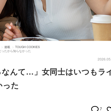
連載
TOUGH COOKIES
だったから知らなかった
2026.05
るなんて…」女同士はいつもラ
かった
7