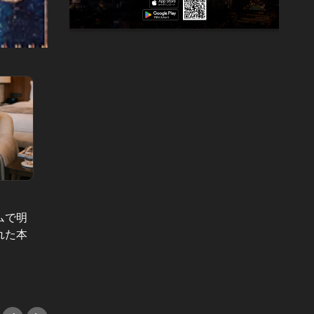
TOUGH COOKIES Vol.71
TOUGH 
ムで明
1時間だけの助手席。彼におにぎり
「これ
れた本
を「あーん」する愛おしい時間の先
ずが、
に待つ、切なすぎる目的地とは
近すぎ
#小説
#小説