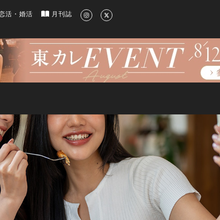
新のグルメ、洗練されたライフスタイル情報
恋活・婚活
月刊誌