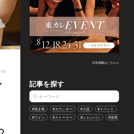
広告掲載はこちら≫
.19
記事を探す
イ
#焼き鳥
#カウンター
#小説
#イベント
#港区
#ワイン
#ストーリー
#シャンパン
#採用
#恋