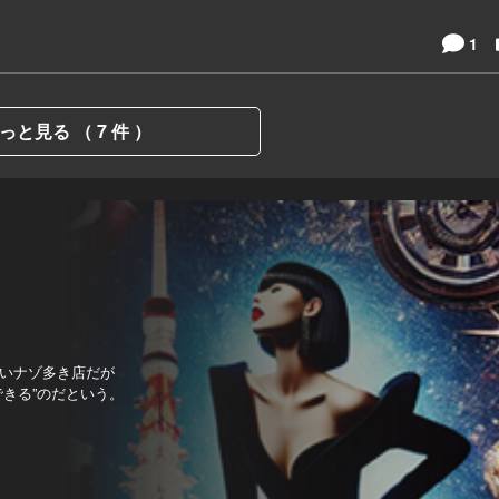
1
っと見る （ 7 件 ）
いナゾ多き店だが
きる”のだという。