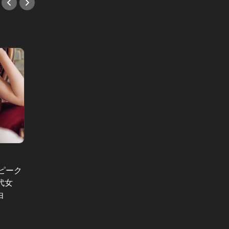
東京から恋が消える日 Vol.1
男と女の答
ピーク
東京から恋が消える日：恋人よりも
“料理
代女
「いいね！」が大事！承認欲求は恋
女が料
由
愛じゃ満たせない？
の態度
#友達
#小説