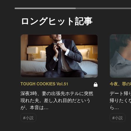
ロングヒット記事
TOUGH COOKIES Vol.51
今夜、罪の味を
深夜3時、妻の出張先ホテルに突然
デート帰
現れた夫。差し入れ目的だという
帰りたく
が、本音は…
ら…
#小説
#小説