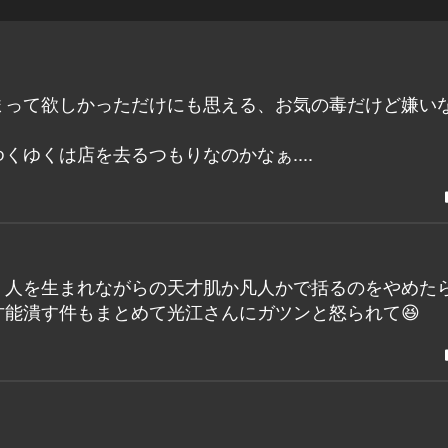
まって欲しかっただけにも思える、お気の毒だけど嫌い
ゆくは店を去るつもりなのかなぁ....
、人を生まれながらの天才肌か凡人かで括るのをやめた
能潰す件もまとめて光江さんにガツンと怒られて😆