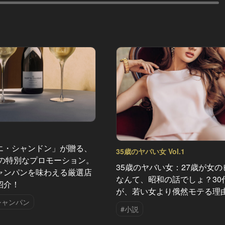
エ・シャンドン」が贈る、
35歳のヤバい女 Vol.1
夏の特別なプロモーション。
35歳のヤバい女：27歳が女の
ャンパンを味わえる厳選店
なんて、昭和の話でしょ？30
紹介！
が、若い女より俄然モテる理
シャンパン
#小説