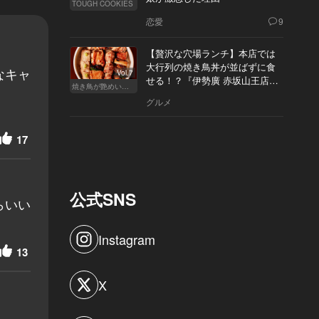
TOUGH COOKIES
恋愛
9
【贅沢な穴場ランチ】本店では
大行列の焼き鳥丼が並ばずに食
なキャ
Vol.7
せる！？『伊勢廣 赤坂山王店』
焼き鳥が艶めいてきた
へ
グルメ
17
公式SNS
らいい
Instagram
13
X