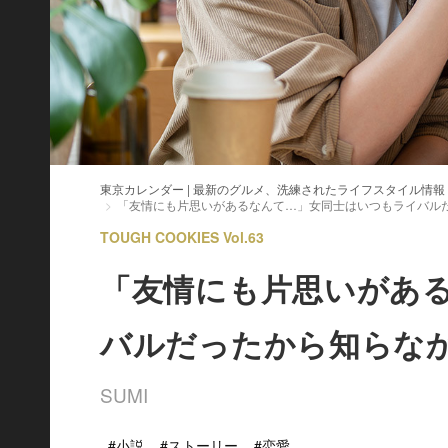
東京カレンダー | 最新のグルメ、洗練されたライフスタイル情報
「友情にも片思いがあるなんて…」女同士はいつもライバル
TOUGH COOKIES Vol.63
「友情にも片思いがあ
バルだったから知らな
SUMI
#小説
#ストーリー
#恋愛