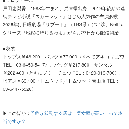
■プロフィール
戸田恵梨香 1988年生まれ、兵庫県出身。2019年後期の連
続テレビ小説『スカーレット』はじめ人気作の主演多数。
2026年は日曜劇場『リブート』（TBS系）に出演。Netflix
シリーズ『地獄に堕ちるわよ』が４月27日から配信開始。
■衣装
トップス￥46,200、パンツ￥77,000〈すべてアキコ オガワ
TEL：03-6450-5417〉、バッグ￥217,800、サンダル
￥202,400〈ともにジミー チュウ TEL：0120-013-700〉、
ピアス￥63,100〈トムウッド／トムウッド 青山店 TEL：
03-6447-5528〉
▶このほか：
予約が殺到する店は「美女率が高い」って本
当ですか？