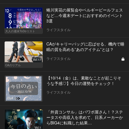
蜷川実花の展覧会やベルギービールフェス
など…今週末デートにおすすめのイベント
3選
Vol.23
ライフスタイル
大人の週末ToDoリスト
CAがキャリーバッグに忍ばせる、機内で睡
眠の質を高める”あのアイテム”とは？
ライフスタイル
Vol.17
CAのリアル
【10/14（金）は、素敵なことが起こりそ
うな予感♡】今日の運勢をチェック！
ライフスタイル
「外資コンサル」はパワポ屋さん！？ステ
ータスや高収入を求めて、日系メーカーか
らBIG4に転職した結果…
Vol.1