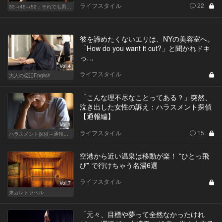
ライフスタイル
22
32→45→52：それでも男は完成しない。
彼を諦めたくないエリは、NYの美容室へ。
「How do you want it cut?」と聞かれドキ
っ…
Vol.4
ライフスタイル
大人の恋活English
「こんな理不尽なことってある？」突然、
泣き出した女性の訴え：ハラスメント探偵
【通報編】
Vol.1
ライフスタイル
15
ハラスメント探偵～通報編～
空港から近い温泉は移動が楽！ ”ひとっ飛
び” で行けちゃう名湯6選
ライフスタイル
Vol.7
東カレトラベル
「元々、目標や夢って全然なかったけれ