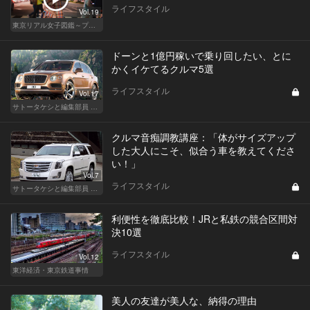
ライフスタイル
Vol.19
東京リアル女子図鑑～プロローグ編～
ドーンと1億円稼いで乗り回したい、とに
かくイケてるクルマ5選
ライフスタイル
Vol.17
サトータケシと編集部員 船山の"CAR GENTSへの道"
クルマ音痴調教講座：「体がサイズアップ
した大人にこそ、似合う車を教えてくださ
い！」
Vol.7
ライフスタイル
サトータケシと編集部員 船山の"CAR GENTSへの道"
利便性を徹底比較！JRと私鉄の競合区間対
決10選
ライフスタイル
Vol.12
東洋経済・東京鉄道事情
美人の友達が美人な、納得の理由