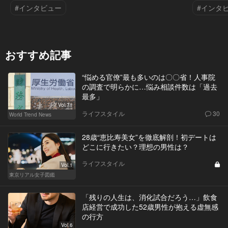
#インタビュー
#インタ
おすすめ記事
“悩める官僚”最も多いのは〇〇省！人事院
の調査で明らかに…悩み相談件数は「過去
最多」
Vol.71
ライフスタイル
30
World Trend News
28歳“恵比寿美女”を徹底解剖！初デートは
どこに行きたい？理想の男性は？
ライフスタイル
Vol.1
東京リアル女子図鑑
「残りの人生は、消化試合だろう…」飲食
店経営で成功した52歳男性が抱える虚無感
の行方
Vol.6