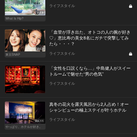
ライフスタイル
Vol.8
What Is Hip?
「血管が浮き出た、オトコの人の腕が好き
♡」恵比寿の美女8名にガチで突撃してみ
たら・・・？
Vol.3
ライフスタイル
東京SNAP
「女性を口説くなら…」中島健人がスイー
トルームで魅せた“男の色気”
ライフスタイル
真冬の花火を露天風呂から2人占め！オー
シャンビューの極上ステイが叶うホテル
ライフスタイル
Vol.11
やっぱり、ホテルが好き。