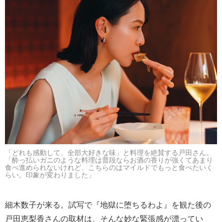
「どれも感動して、全部大好きな味」と料理を絶賛する戸田さん。
「酔っ払いガニのような料理は普段ならお酒の香りが強くてあまり
食べ進められないけれど、こちらのはマイルドでもっと食べたいく
らい。印象が変わりました」
細木数子が来る。試写で『地獄に堕ちるわよ』を観た後の
戸田恵梨香さんの取材は、そんな妙な緊張感が漂ってい