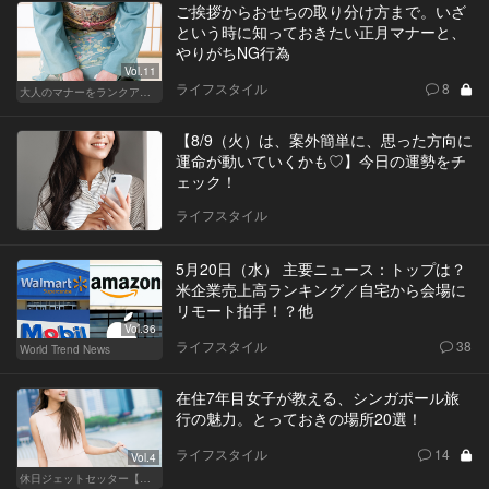
ご挨拶からおせちの取り分け方まで。いざ
という時に知っておきたい正月マナーと、
やりがちNG行為
Vol.11
ライフスタイル
8
大人のマナーをランクアップせよ
【8/9（火）は、案外簡単に、思った方向に
運命が動いていくかも♡】今日の運勢をチ
ェック！
ライフスタイル
5月20日（水） 主要ニュース：トップは？
米企業売上高ランキング／自宅から会場に
リモート拍手！？他
Vol.36
ライフスタイル
38
World Trend News
在住7年目女子が教える、シンガポール旅
行の魅力。とっておきの場所20選！
ライフスタイル
14
Vol.4
休日ジェットセッター【厳選スポット編】