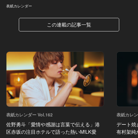
表紙カレンダー
この連載の記事一覧
表紙カレンダー Vol.162
表紙カレンダ
佐野勇斗「愛情や感謝は言葉で伝える」港
デート焼
区赤坂の注目ホテルで語った熱いM!LK愛
有村架純