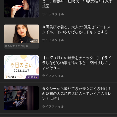
ど…」櫻坂46・山﨑天、19歳の描く未来予
想図
ライフスタイル
今田美桜が着る、大人の“肌見せ”デートス
タイル。そのさりげなさにドキッとする
ライフスタイル
Vol.13
東カレ女子の作り方
【11/7（月）の運勢をチェック！】イライ
ラしながら物事を進めると、空回りしてし
まいそう…。
ライフスタイル
タクシーから降りてきた美女にくぎ付け！
西麻布の人気焼肉店に入っていくこのタレ
ントは誰？
ライフスタイル