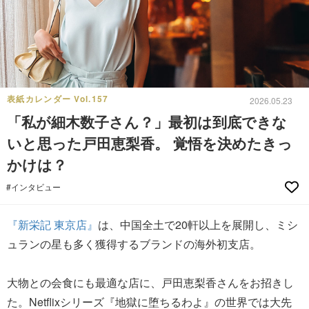
表紙カレンダー Vol.157
2026.05.23
「私が細木数子さん？」最初は到底できな
いと思った戸田恵梨香。 覚悟を決めたきっ
かけは？
#インタビュー
『新栄記 東京店』
は、中国全土で20軒以上を展開し、ミシ
ュランの星も多く獲得するブランドの海外初支店。
大物との会食にも最適な店に、戸田恵梨香さんをお招きし
た。Netflixシリーズ『地獄に堕ちるわよ』の世界では大先