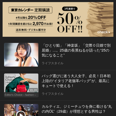
「ひとり鮨」「神楽坂」「交際０日婚で別
居婚」…。25歳の長濱ねるが語った“25の
気になること”
ライフスタイル
バッグ選びに迷う大人女子、必見！日本初
上陸の“イタリア老舗革バッグ”が、最高に
キュートで使える！
Vol.35
ライフスタイル
Editor's Choice～fashion～
カルティエ、ジミーチュウを身に着ける“丸
の内OL”（29歳）が理想とする男性は？