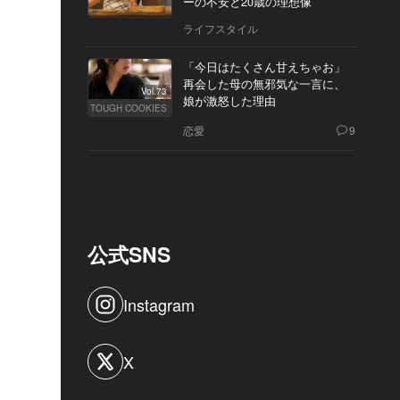
ーの不安と20歳の理想像
ライフスタイル
「今日はたくさん甘えちゃお」
再会した母の無邪気な一言に、
Vol.73
娘が激怒した理由
TOUGH COOKIES
恋愛
9
公式SNS
Instagram
X