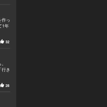
を作っ
て1年
32
ら。
「行き
28