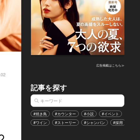
広告掲載はこちら≫
.02
記事を探す
#焼き鳥
#カウンター
#小説
#イベント
#港区
#ワイン
#ストーリー
#シャンパン
#採用
#恋