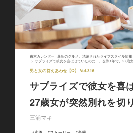
東京カレンダー | 最新のグルメ、洗練されたライフスタイル情報
サプライズで彼女を喜ばせていたのに…。交際1年で、27歳
男と女の答えあわせ【Q】 Vol.316
サプライズで彼女を喜
27歳女が突然別れを切
三浦マキ
#小説
#ストーリー
#恋愛