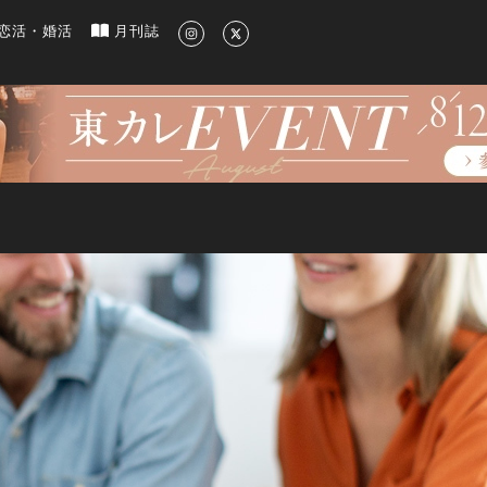
新のグルメ、洗練されたライフスタイル情報
恋活・婚活
月刊誌