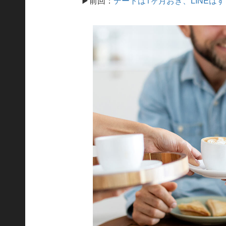
▶前回：
デートは1ヶ月おき、LINE