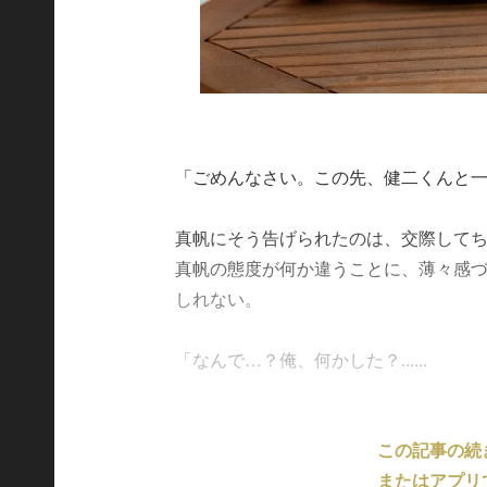
「ごめんなさい。この先、健二くんと
真帆にそう告げられたのは、交際してち
真帆の態度が何か違うことに、薄々感
しれない。
「なんで…？俺、何かした？......
この記事の続
またはアプリ