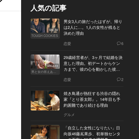
人気の記事
男女3人の旅だったはずが、帰り
は2人に…。1人の女性が残ると
Vol.74
決めた理由
TOUGH COOKIES
恋愛
6
29歳経営者が、3ヶ月で結婚を決
意した理由。初デートからケン
Vol.323
カまで、彼の心を動かした彼女
男と女の答えあわせ【Q】
の態度とは
恋愛
2
焼き鳥通が熱狂する渋谷の隠れ
家『とり茶太郎』。14年目も予
約困難であり続ける理由
グルメ
「自立した女性になりたい」日
向坂46藤嶌果歩、初単独センタ