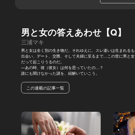
男と女の答えあわせ【Q】
三浦マキ
男と女は全く別の生き物だ。それゆえに、スレ違いは生まれるも
出会い、デート、交際、そして夫婦に至るまで…この世に男と女
だって起こりうるのだ。
—あの時、彼（彼女）は何を思っていたの…？
誰にも聞けなかった謎を、紐解いていこう。
この連載の記事一覧