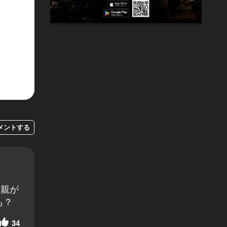
メントする
母親が
も？
34