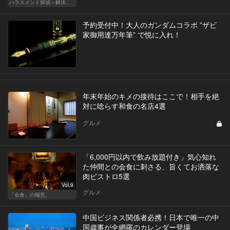
ハラスメント探偵～解決編～
予約受付中！大人のガンダムコラボ ”ザビ
家御用達万年筆” で悦に入れ！
年末年始のキメの接待はここで！相手を絶
対に唸らす和食の名店4選
グルメ
「6,000円以内で飲み放題付き」気心知れ
た仲間との会食に刺さる、旨くてお洒落な
肉ビストロ5選
Vol.9
グルメ
「会食」の極意。
中国ビジネス関係者必携！日本で唯一の中
国歳事が全網羅のカレンダー登場