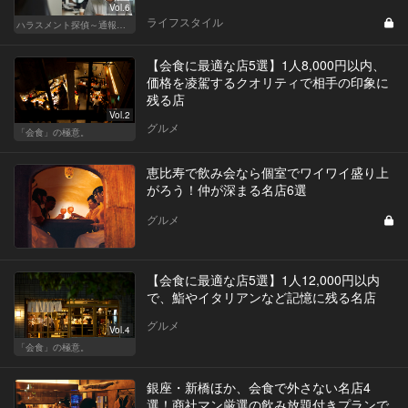
Vol.6
ライフスタイル
ハラスメント探偵～通報編～
【会食に最適な店5選】1人8,000円以内、
価格を凌駕するクオリティで相手の印象に
残る店
Vol.2
グルメ
「会食」の極意。
恵比寿で飲み会なら個室でワイワイ盛り上
がろう！仲が深まる名店6選
グルメ
【会食に最適な店5選】1人12,000円以内
で、鮨やイタリアンなど記憶に残る名店
グルメ
Vol.4
「会食」の極意。
銀座・新橋ほか、会食で外さない名店4
選！商社マン厳選の飲み放題付きプランで