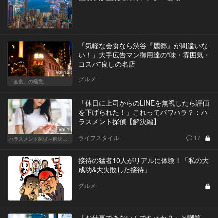
「気軽な会食なら渋谷『麗郷』が間違いな
い！」大手広告マン御用達の“味・雰囲気・
コスパ”良しの名店
Vol.12
グルメ
「会食」の極意。
「休日に上司からのLINEを無視したら評価
を下げられた！」これってパワハラ？：ハ
ラスメント探偵【解決編】
Vol.1
ライフスタイル
17
ハラスメント探偵～解決編～
接待の猛者10人がリアルに体験！「私の大
成功&大失敗した接待」
グルメ
「お仕事できないんでちゅか？」と嘲笑