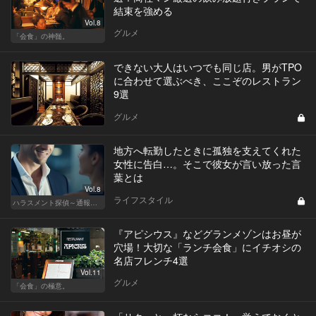
結束を強める
Vol.8
グルメ
「会食」の神髄。
できない大人はいつでも同じ店。男がTPO
に合わせて選ぶべき、ここぞのレストラン
9選
グルメ
地方へ転勤したときに孤独を支えてくれた
女性に告白…。そこで彼女が言い放った言
葉とは
Vol.8
ライフスタイル
ハラスメント探偵～通報編～
『アピシウス』などグランメゾンはお昼が
穴場！大切な「ランチ会食」にイチオシの
名店フレンチ4選
Vol.11
グルメ
「会食」の極意。