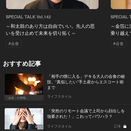
SPECIAL TALK Vol.142
SPECIAL T
～和太鼓のあり方は自由でいい。先人の思
～金箔に
いを受け止めて未来を切り拓く～
乗り越え
#会食
#会食
おすすめ記事
「相手の懐に入る」デキる大人の会食の秘
技。“真似したい”手土産からエスコート術
まで
Vol.7
ライフスタイル
「会食」の神髄。
「突然のリモート会議で上司から顔出しを
強要された！」これってパワハラ？
ライフスタイル
8
Vol.2