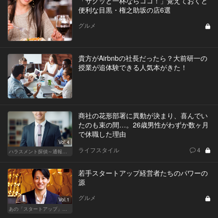
「サクッと一杯ならココ！」覚えておくと
便利な目黒・権之助坂の店6選
グルメ
貴方がAirbnbの社長だったら？大前研一の
授業が追体験できる人気本がきた！
商社の花形部署に異動が決まり、喜んでい
たのも束の間…。26歳男性がわずか数ヶ月
で休職した理由
Vol.4
ライフスタイル
4
ハラスメント探偵～通報編～
若手スタートアップ経営者たちのパワーの
源
グルメ
Vol.1
あの「スタートアップ」経営者のここぞのチカラ飯 Vol.2