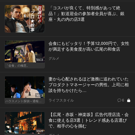
「コスパが良くて、特別感があって絶
品！」歓送迎会の参加者全員が喜ぶ、銀
座・丸の内の店3選
会食にもピッタリ！予算12,000円で、女性
が満足する美食度が高い広尾の和食店
グルメ
Vol.3
「会食」の極意。
妻から心配されるほど激務に追われていた
プロダクトマネージャーの男性。上司に相
談を持ちかけたら…
Vol.3
ライフスタイル
6
ハラスメント探偵～通報編～
【広尾・赤坂・神楽坂】広告代理店流・会
食に使える店3選｜トレンド感ある店選び
で、相手の心を掴む
Vol.6
グルメ