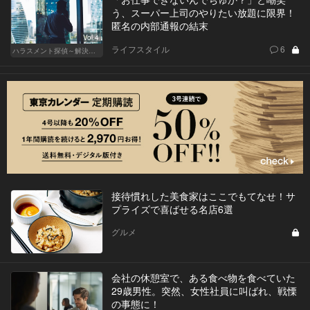
う、スーパー上司のやりたい放題に限界！
匿名の内部通報の結末
Vol.4
ライフスタイル
6
ハラスメント探偵～解決編～
接待慣れした美食家はここでもてなせ！サ
プライズで喜ばせる名店6選
グルメ
会社の休憩室で、ある食べ物を食べていた
29歳男性。突然、女性社員に叫ばれ、戦慄
の事態に！