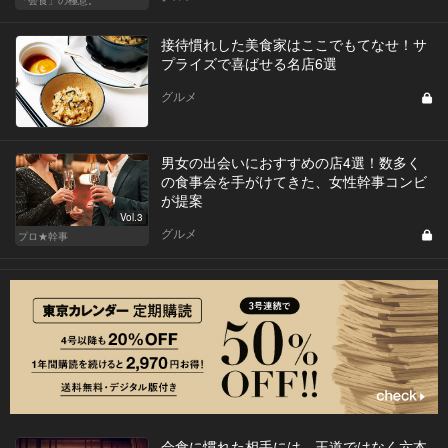
「会食」の極意。
接待慣れした美食家はここでもてなせ！サ
プライズで喜ばせる名店6選
グルメ
男女の出会いにおすすめの店4選！数多く
の食事会を手がけてきた、女性幹事コンビ
が提案
Vol.3
グルメ
プロ★幹事
会食に慣れた相手には、王道ではなく六本