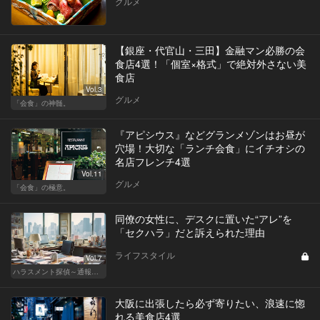
グルメ
【銀座・代官山・三田】金融マン必勝の会
食店4選！「個室×格式」で絶対外さない美
食店
Vol.3
グルメ
「会食」の神髄。
『アピシウス』などグランメゾンはお昼が
穴場！大切な「ランチ会食」にイチオシの
名店フレンチ4選
Vol.11
グルメ
「会食」の極意。
同僚の女性に、デスクに置いた“アレ”を
「セクハラ」だと訴えられた理由
ライフスタイル
Vol.7
ハラスメント探偵～通報編～
大阪に出張したら必ず寄りたい、浪速に惚
れる美食店4選