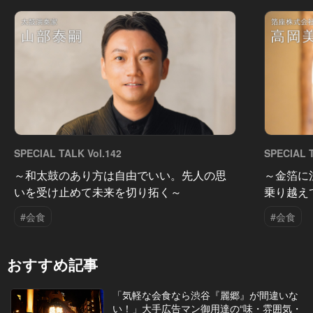
SPECIAL TALK Vol.142
SPECIAL T
～和太鼓のあり方は自由でいい。先人の思
～金箔に
いを受け止めて未来を切り拓く～
乗り越え
#会食
#会食
おすすめ記事
「気軽な会食なら渋谷『麗郷』が間違いな
い！」大手広告マン御用達の“味・雰囲気・