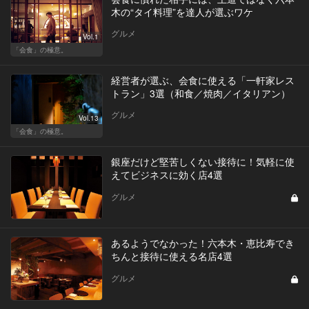
木の“タイ料理”を達人が選ぶワケ
グルメ
Vol.1
「会食」の極意。
経営者が選ぶ、会食に使える「一軒家レス
トラン」3選（和食／焼肉／イタリアン）
グルメ
Vol.13
「会食」の極意。
銀座だけど堅苦しくない接待に！気軽に使
えてビジネスに効く店4選
グルメ
あるようでなかった！六本木・恵比寿でき
ちんと接待に使える名店4選
グルメ