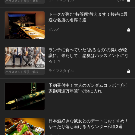
ハラスメント探偵～通報編～
トークが弾む"特等席"教えます！接待に最
適な名店の名席３選
グルメ
ランチに食べていた“あるもの”の臭いが物
議に。果たして、悪臭はハラスメントにな
る！？
Vol.6
ライフスタイル
ハラスメント探偵～解決編～
予約受付中！大人のガンダムコラボ ”ザビ
家御用達万年筆” で悦に入れ！
日本酒好きな彼女とのデートにおすすめ！
ゆったり落ち着けるカウンター和食3選