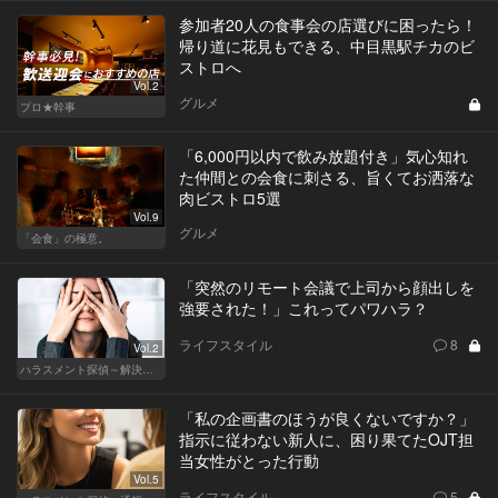
参加者20人の食事会の店選びに困ったら！
帰り道に花見もできる、中目黒駅チカのビ
ストロへ
Vol.2
グルメ
プロ★幹事
「6,000円以内で飲み放題付き」気心知れ
た仲間との会食に刺さる、旨くてお洒落な
肉ビストロ5選
Vol.9
グルメ
「会食」の極意。
「突然のリモート会議で上司から顔出しを
強要された！」これってパワハラ？
ライフスタイル
8
Vol.2
ハラスメント探偵～解決編～
「私の企画書のほうが良くないですか？」
指示に従わない新人に、困り果てたOJT担
当女性がとった行動
Vol.5
ライフスタイル
5