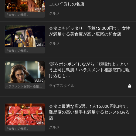
コスパ”良しの名店
Vol.12
グルメ
「会食」の極意。
会食にもピッタリ！予算12,000円で、女性
が満足する美食度が高い広尾の和食店
グルメ
Vol.3
「会食」の極意。
“頭をポンポン”しながら「頑張れよ」とい
う上司に鳥肌！ハラスメント相談窓口に駆
け込むも…
Vol.10
ライフスタイル
ハラスメント探偵～通報編～
会食に最適な店5選。1人15,000円以内で、
難易度の高い相手も満足するセンスのある
店
Vol.6
グルメ
「会食」の極意。