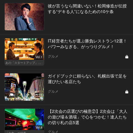
彼が言うなら間違いない！松岡修造が伝授
する“デキる人”になるための10ケ条
IT経営者たちが選ぶ勝負レストラン12選！
パワーみなぎる、がっつりグルメ！
グルメ
Vol.1
あの「スタートアップ」経営者のここぞのチカラ飯 Vol.1
ガイドブックに頼らない、札幌出張で足を
運びたい名店たち
グルメ
【2次会の店選びの極意②】2次会は「大人
の遊び場＆酒場」で心をつかむ！達人たち
の切り札の店5選
Vol.8
グルメ