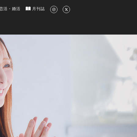
新のグルメ、洗練されたライフスタイル情報
恋活・婚活
月刊誌