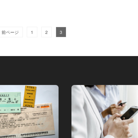
‹ 前ページ
1
2
3