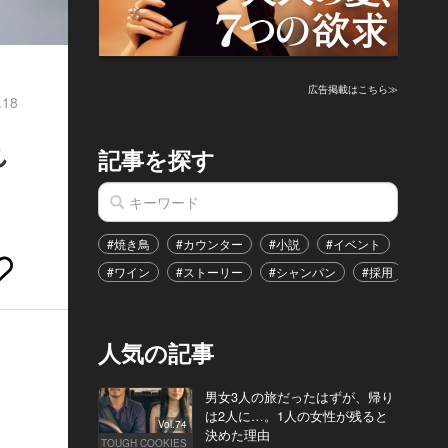
？
広告掲載はこちら≫
.18
れ
記事を探す
#焼き鳥
#カウンター
#小説
#イベント
#港区
#ワイン
#ストーリー
#シャンパン
#採用
#恋
人気の記事
男女3人の旅だったはずが、帰り
は2人に…。1人の女性が残ると
Vol.74
決めた理由
TOUGH COOKIES