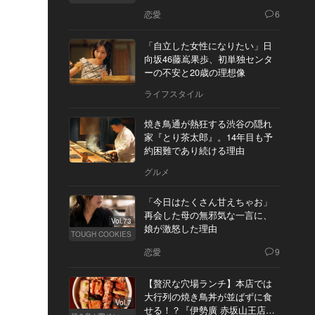
恋愛
6
「自立した女性になりたい」日
向坂46藤嶌果歩、初単独センタ
ーの不安と20歳の理想像
ライフスタイル
焼き鳥通が熱狂する渋谷の隠れ
家『とり茶太郎』。14年目も予
約困難であり続ける理由
グルメ
「今日はたくさん甘えちゃお」
再会した母の無邪気な一言に、
Vol.73
娘が激怒した理由
TOUGH COOKIES
恋愛
9
【贅沢な穴場ランチ】本店では
大行列の焼き鳥丼が並ばずに食
Vol.7
せる！？『伊勢廣 赤坂山王店』