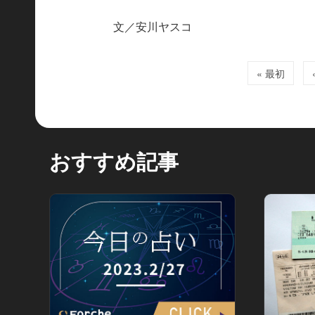
文／安川ヤスコ
« 最初
おすすめ記事