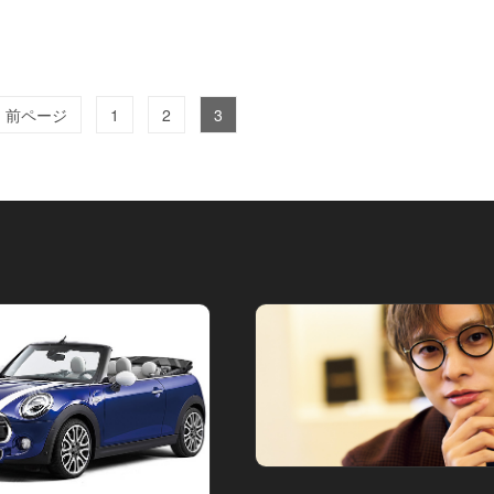
‹ 前ページ
1
2
3