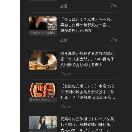
恋愛
6
「今日はたくさん甘えちゃお」
再会した母の無邪気な一言に、
Vol.73
娘が激怒した理由
TOUGH COOKIES
恋愛
9
焼き鳥通が熱狂する渋谷の隠れ
家『とり茶太郎』。14年目も予
約困難であり続ける理由
グルメ
【贅沢な穴場ランチ】本店では
大行列の焼き鳥丼が並ばずに食
Vol.7
せる！？『伊勢廣 赤坂山王店』
焼き鳥が艶めいてきた
へ
グルメ
異素材の立体感でドレープを美
しく纏う。有村架純が魅せる、
Vol.53
大人のオールブラックコーデ