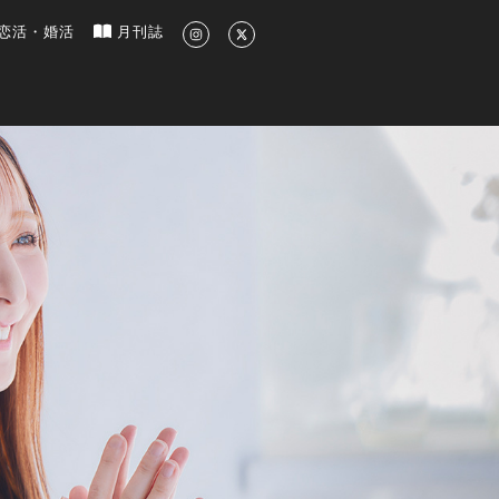
新のグルメ、洗練されたライフスタイル情報
恋活・婚活
月刊誌