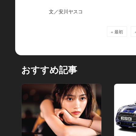
文／安川ヤスコ
« 最初
おすすめ記事