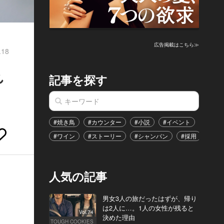
？
広告掲載はこちら≫
.18
れ
記事を探す
#焼き鳥
#カウンター
#小説
#イベント
#港区
#ワイン
#ストーリー
#シャンパン
#採用
#恋
人気の記事
男女3人の旅だったはずが、帰り
は2人に…。1人の女性が残ると
Vol.74
決めた理由
TOUGH COOKIES