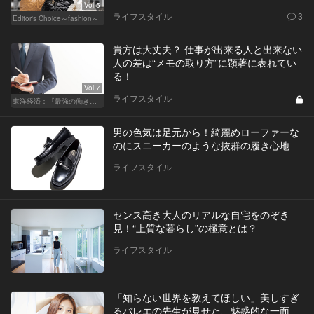
Vol.5
ライフスタイル
3
Editor's Choice～fashion～
貴方は大丈夫？ 仕事が出来る人と出来ない
人の差は“メモの取り方”に顕著に表れてい
る！
Vol.7
ライフスタイル
東洋経済：『最強の働き方』『一流の育て方』
男の色気は足元から！綺麗めローファーな
のにスニーカーのような抜群の履き心地
ライフスタイル
センス高き大人のリアルな自宅をのぞき
見！“上質な暮らし”の極意とは？
ライフスタイル
「知らない世界を教えてほしい」美しすぎ
るバレエの先生が見せた、魅惑的な一面