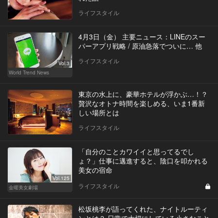
ライフスタイル
4月3日（金） 主要ニュース：LINEのスー
パーアプリ戦略 / 原油急落でついに… 他
ライフスタイル
Vol.3
World Trend News
東京の水上に、豪華ホテルが浮かぶ…！？
贅沢なオトナ時間を楽しめる、いま1番新
しい場所とは
ライフスタイル
「自分のことカワイイと思ってるでし
ょ？」仕事に邁進すると、陰口を叩かれる
美女の宿命
Vol.125
ライフスタイル
金曜美女劇場
松坂桃李が語ってくれた、ナイトルーティ