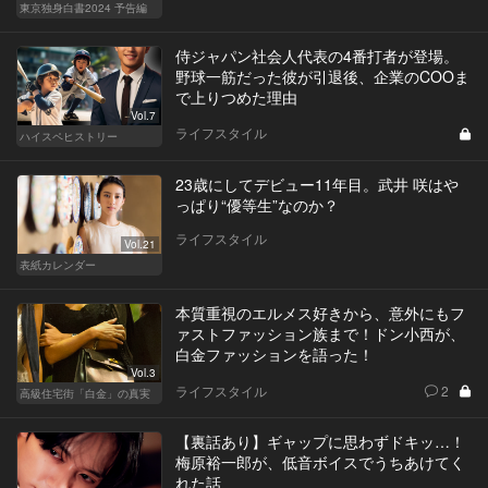
東京独身白書2024 予告編
侍ジャパン社会人代表の4番打者が登場。
野球一筋だった彼が引退後、企業のCOOま
で上りつめた理由
Vol.7
ライフスタイル
ハイスペヒストリー
23歳にしてデビュー11年目。武井 咲はや
っぱり“優等生”なのか？
ライフスタイル
Vol.21
表紙カレンダー
本質重視のエルメス好きから、意外にもフ
ァストファッション族まで！ドン小西が、
白金ファッションを語った！
Vol.3
ライフスタイル
2
高級住宅街「白金」の真実
【裏話あり】ギャップに思わずドキッ…！
梅原裕一郎が、低音ボイスでうちあけてく
れた話