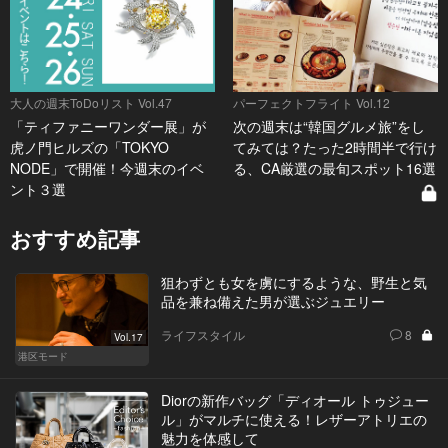
大人の週末ToDoリスト Vol.47
パーフェクトフライト Vol.12
「ティファニーワンダー展」が
次の週末は“韓国グルメ旅”をし
虎ノ門ヒルズの「TOKYO
てみては？たった2時間半で行け
NODE」で開催！今週末のイベ
る、CA厳選の最旬スポット16選
ント３選
おすすめ記事
狙わずとも女を虜にするような、野生と気
品を兼ね備えた男が選ぶジュエリー
ライフスタイル
8
Vol.17
港区モード
Diorの新作バッグ「ディオール トゥジュー
ル」がマルチに使える！レザーアトリエの
魅力を体感して