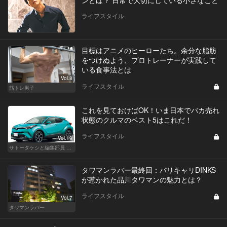
ンとは？ 日常で大切にしている小さなこと
ライフスタイル
目標はアニメのヒーローたち。余分な脂肪
をつけぬよう、プロトレーナーが実践して
いる食事法とは
Vol.8
ライフスタイル
筋トレ男子
これを見ておけばOK！いま日本でバカ売れ
状態のクルマのベスト5はこれだ！
ライフスタイル
Vol.19
サトータケシと編集部員 船山の"CAR GENTSへの道"
タワマンラバー最終回：バリキャリDINKS
が惹かれた品川タワマンの魅力とは？
ライフスタイル
Vol.7
タワマンラバー