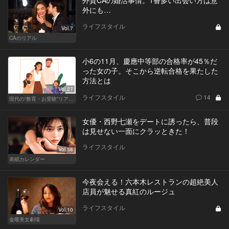
外にも…
ライフスタイル
Vol.7
CAのリアル
小6の11月、慶應中等部の合格率が45％だ
った女の子。そこから逆転合格を果たした
方法とは
Vol.27
ライフスタイル
14
現代の“教育・お受験”リアルドキュメント
女優・西野七瀬をデートに誘ったら、普段
は見せない一面にクラッときた！
ライフスタイル
Vol.58
表紙カレンダー
今夜会える！六本木レストランの超絶美人
店員が魅せる真紅のルージュ
ライフスタイル
Vol.10
金曜美女劇場