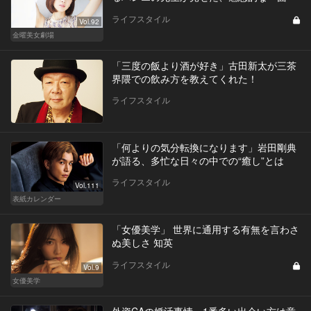
ライフスタイル
Vol.92
金曜美女劇場
「三度の飯より酒が好き」古田新太が三茶
界隈での飲み方を教えてくれた！
ライフスタイル
「何よりの気分転換になります」岩田剛典
が語る、多忙な日々の中での“癒し”とは
ライフスタイル
Vol.111
表紙カレンダー
「女優美学」 世界に通用する有無を言わさ
ぬ美しさ 知英
ライフスタイル
Vol.9
女優美学
外資CAの婚活事情。1番多い出会い方は意