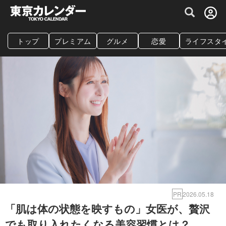
グルメ情報・プレミアムレストラン予約サイト
トップ
プレミアム
グルメ
恋愛
ライフスタ
PR
2026.05.18
「肌は体の状態を映すもの」女医が、贅沢
でも取り入れたくなる美容習慣とは？