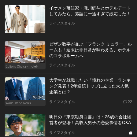
イケメン落語家・瀧川鯉斗とホテルデート
してみたら、落語に一途すぎて嫉妬した！
ライフスタイル
ビザン数字が並ぶ「フランク ミュラー」ル
ームも！週末は非日常が味わえる、ホテル
のコラボルームへ
Vol.3
ライフスタイル
Editor's Choice～hotel～
大学生が就職したい「憧れの企業」ランキ
ング発表！2年連続トップに立った大人気
企業とは？
Vol.242
ライフスタイル
22
World Trend News
明日の『東京独身白書』は：26歳の会社経
営者が登場！高収入男子の恋愛事情をQ&A
ライフスタイル
Vol.2