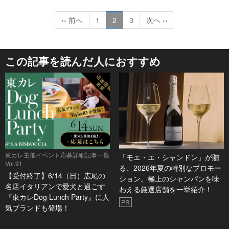
‹‹ 前へ
1
2
3
次へ ››
この記事を読んだ人におすすめ
東カレ主催イベント応募詳細記事一覧
「モエ・エ・シャンドン」が贈
Vol.91
る、2026年夏の特別なプロモー
【受付終了】6/14（日）広尾の
ション。極上のシャンパンを味
名店イタリアンで愛犬と過ごす
わえる厳選店舗を一挙紹介！
『東カレDog Lunch Party』に人
PR
気ブランドも登場！