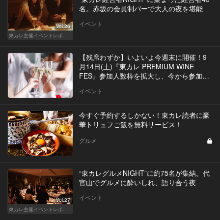
名。赤坂の会員制バーで大人の夜を堪能
イベント
Vol.26
東カレ主催イベントレポート
【残席わずか】いよいよ今週末に開催！9
月14日(土)『東カレ PREMIUM WINE
FES』参加人数枠を拡大し、今から参加が
可能に！
イベント
今すぐ予約するしかない！東カレ読者に豪
華トリュフご飯を無料サービス！
グルメ
“東カレグルメNIGHT”に約75名が集結。代
官山でグルメに酔いしれ、語り合う夜
イベント
Vol.27
東カレ主催イベントレポート