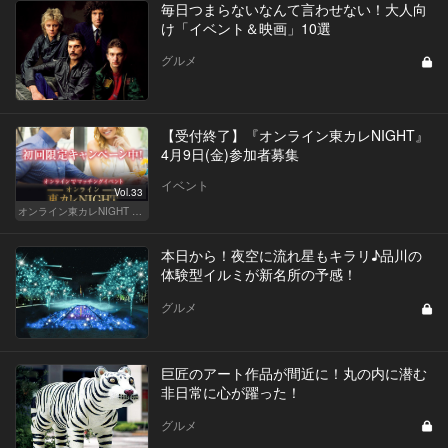
毎日つまらないなんて言わせない！大人向
け「イベント＆映画」10選
グルメ
【受付終了】『オンライン東カレNIGHT』
4月9日(金)参加者募集
イベント
Vol.33
オンライン東カレNIGHT イベント募集
本日から！夜空に流れ星もキラリ♪品川の
体験型イルミが新名所の予感！
グルメ
巨匠のアート作品が間近に！丸の内に潜む
非日常に心が躍った！
グルメ