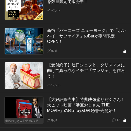
を数量限定で販売中！
イベント
新宿『バーニーズ ニューヨーク』で「ボン
ベイ・サファイア」のBarが期間限定
OPEN！
グルメ
【受付終了】辻口シェフと、クリスマスに
向けて真っ赤なイチゴ「フレジェ」を作ろ
う！
イベント
【大好評販売中】特典映像盛りだくさん！
大ヒット映画『港区おじさん THE
MOVIE』のBlu-ray&DVDが販売開始！
Vol.9
グルメ
15
港区おじさんTHEMOVIE