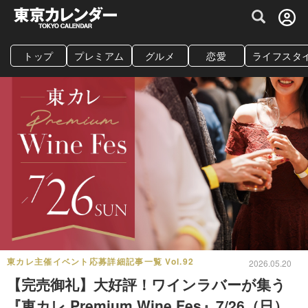
グルメ情報・プレミアムレストラン予約サイト
トップ
プレミアム
グルメ
恋愛
ライフスタ
東カレ主催イベント応募詳細記事一覧 Vol.92
2026.05.20
【完売御礼】大好評！ワインラバーが集う
『東カレ Premium Wine Fes』7/26（日）