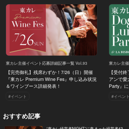
東カレ主催イベント応募詳細記事一覧 Vol.93
東カレ主催
【完売御礼】残席わずか！7/26（日）開催
【受付終
『東カレ Premium Wine Fes』申し込み状況
アンで愛犬
＆ワインブース詳細発表！
Party
#イベント
#イベン
おすすめ記事
“東カレ経営者NIGHT”に集まった経営者43