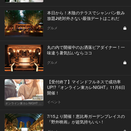
本日から！木陰のテラスでシャンパン飲み
放題♪絶対外さない最強デートはこれだ
グルメ
丸の内で開催中のお洒落ビアダイナー！一
味違う暑気払いならココ
グルメ
【受付終了】マインドフルネスで成功率
UP!?『オンライン東カレNIGHT』11月6日
開催！
Vol.12
イベント
オンライン東カレNIGHT イベント募集
7/15より開催！恵比寿ガーデンプレイスの
『野外映画』が超気持ちいい！