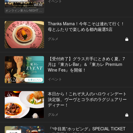
イベント
Vol.52
オンライン東カレNIGHT イベント募集
Thanks Mama！今年こそは連れて行く！
母とふたりで楽しめる都内厳選5店
グルメ
【受付終了】グラス片手にときめく夏。7
月は『東カレBar』＆『東カレ Premium
Wine Fes』を開催！
イベント
本日から！これぞ大人のハロウィンデート
決定版、ヴーヴとコラボのラグジュアリー
ディナー！
グルメ
『“中目黒”ホッピング』SPECIAL TICKET