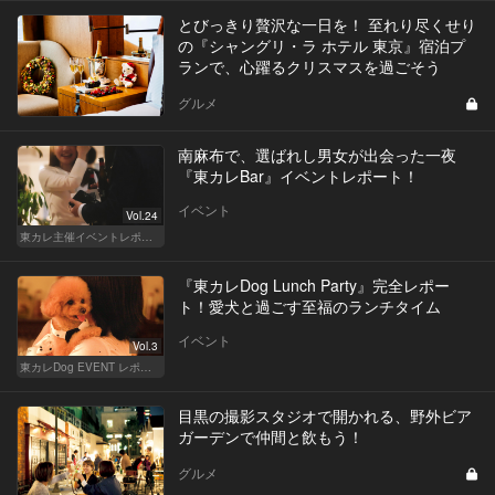
とびっきり贅沢な一日を！ 至れり尽くせり
の『シャングリ・ラ ホテル 東京』宿泊プ
ランで、心躍るクリスマスを過ごそう
グルメ
南麻布で、選ばれし男女が出会った一夜
『東カレBar』イベントレポート！
イベント
Vol.24
東カレ主催イベントレポート
『東カレDog Lunch Party』完全レポー
ト！愛犬と過ごす至福のランチタイム
イベント
Vol.3
東カレDog EVENT レポート
目黒の撮影スタジオで開かれる、野外ビア
ガーデンで仲間と飲もう！
グルメ