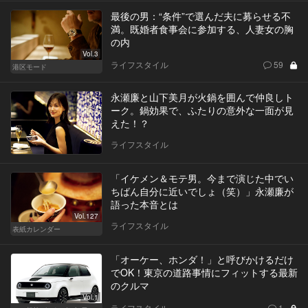
最後の男：“条件”で選んだ夫に募らせる不
満。既婚者食事会に参加する、人妻女の胸
の内
Vol.3
ライフスタイル
59
港区モード
永瀬廉と山下美月が火鍋を囲んで仲良しト
ーク。鍋効果で、ふたりの意外な一面が見
えた！？
ライフスタイル
「イケメン＆モテ男。今まで演じた中でい
ちばん自分に近いでしょ（笑）」永瀬廉が
語った本音とは
Vol.127
ライフスタイル
表紙カレンダー
「オーケー、ホンダ！」と呼びかけるだけ
でOK！東京の道路事情にフィットする最新
のクルマ
Vol.1
ライフスタイル
1