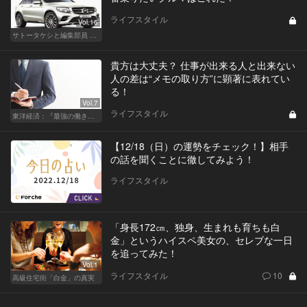
ライフスタイル
Vol.16
サトータケシと編集部員 船山の"CAR GENTSへの道"
貴方は大丈夫？ 仕事が出来る人と出来ない
人の差は“メモの取り方”に顕著に表れてい
る！
Vol.7
ライフスタイル
東洋経済：『最強の働き方』『一流の育て方』
【12/18（日）の運勢をチェック！】相手
の話を聞くことに徹してみよう！
ライフスタイル
「身長172㎝、独身、生まれも育ちも白
金」というハイスペ美女の、セレブな一日
を追ってみた！
Vol.1
ライフスタイル
10
高級住宅街「白金」の真実