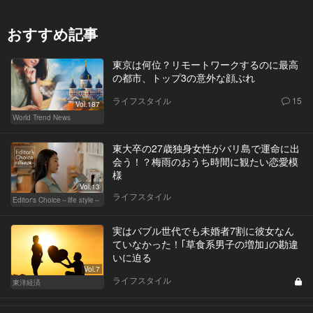
おすすめ記事
東京は何位？リモートワークするのに最高
の都市、トップ3の意外な顔ぶれ
ライフスタイル
15
Vol.187
World Trend News
東大卒の27歳独身女性がバリ島で運命に出
会う！？梅雨のおうち時間に観たい恋愛模
様
Vol.13
ライフスタイル
Editor's Choice～life style～
実はバブル世代でも未婚者7割に彼女なん
ていなかった！｢草食系男子の増加｣の勘違
いに迫る
Vol.7
ライフスタイル
東洋経済