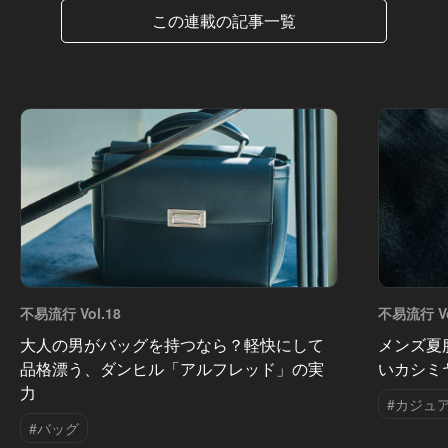
この連載の記事一覧
不易流行 Vol.18
不易流行 Vo
大人の男がバッグを持つなら？軽快にして
メンズ夏
品格漂う、ダンヒル「アルフレッド」の実
いカシミ
力
#カジュ
#バッグ