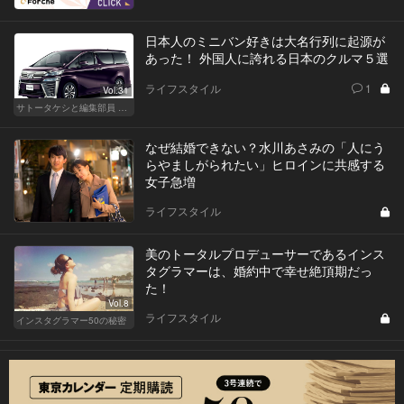
日本人のミニバン好きは大名行列に起源が
あった！ 外国人に誇れる日本のクルマ５選
ライフスタイル
1
Vol.31
サトータケシと編集部員 船山の"CAR GENTSへの道"
なぜ結婚できない？水川あさみの「人にう
らやましがられたい」ヒロインに共感する
女子急増
ライフスタイル
美のトータルプロデューサーであるインス
タグラマーは、婚約中で幸せ絶頂期だっ
た！
Vol.8
ライフスタイル
インスタグラマー50の秘密