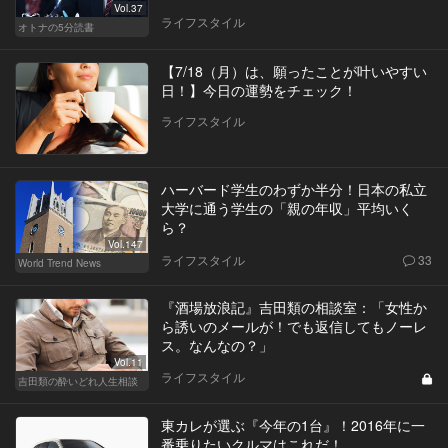
Vol.37
ライフスタイル
オトナの5分読書
【7/18（月）は、願ったことが叶いやすい
日！】今日の運勢をチェック！
ライフスタイル
ハーバード学生のわずか半分！日本の私立
大学に通う学生の「親の年収」平均いく
ら？
Vol.147
ライフスタイル
33
World Trend News
『酒場放浪記』吉田類の相談室：「女性か
ら誘いのメールが！でも返信してもノーレ
ス。なんなの？」
Vol.11
ライフスタイル
吉田類の酔いどれ人生相談
東カレが選ぶ『今年の1台』！2016年に一
番乗りたいクルマはこれだ！