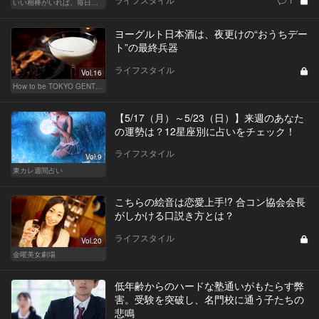
いい相棒がいれば、毎日が楽しい。クルマがあるとできること
ヨーグルト日本酒は、夜更けの“おうちデー
ト”の最終兵器
ライフスタイル
Vol.16
How to be TOKYO GENTS 東京人よ、紳士たれ！
【5/17（月）～5/23（日）】来週のあなた
の運勢は？12星座別に占いをチェック！
ライフスタイル
Vol.9
東カレ週間占い
こちらの絵音は恋愛上手!? 合コン協会会長
がしかける口説き方とは？
ライフスタイル
Vol.20
金曜美女劇場
低年齢からのハードな塾通いがもたらす弊
害。受験を突破し、名門校に通う子たちの
悲鳴