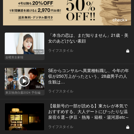
「本当の恋は、まだ知りません」21歳・美
女のあどけない素顔
ライフスタイル
Vol.94
金曜美女劇場
SEからコンサルへ異業種転職し、今年の年
収が250万上がったという、28歳男子の人
生観は…
Vol.8
ライフスタイル
東京独身白書2024 予告編
【最新号の一部が読める】東カレが本気で
おすすめする、大人デートにぴったりな温
泉宿６選～伊豆・熱海・箱根・湯河原etc～
ライフスタイル