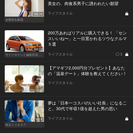
美女の、肉食系男子に誘われたい願望
ライフスタイル
Vol.74
金曜美女劇場
200万あればリアルに購入できる！ 「セン
スいいね〜」と一目置かれるツウなクルマ
５選
Vol.33
ライフスタイル
3
サトータケシと編集部員 船山の"CAR GENTSへの道"
【アマギフ2,000円分プレゼント】あなた
の「温泉デート」体験を教えてください！
ライフスタイル
夢は「日本一コスパのいい社長」になるこ
と。30代で年収1億を超えた男の思い
ライフスタイル
Vol.4
東京ミリオネア