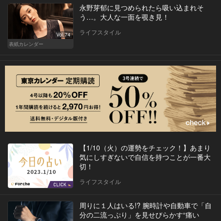
永野芽郁に見つめられたら吸い込まれそ
う…。大人な一面を覗き見！
ライフスタイル
Vol.74
表紙カレンダー
【1/10（火）の運勢をチェック！】あまり
気にしすぎないで自信を持つことが一番大
切！
ライフスタイル
周りに１人はいる!? 腕時計や自動車で「自
分の二流っぷり」を見せびらかす“痛い