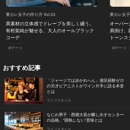
東カレ女子の作り方 Vol.53
東カレ女子の
異素材の立体感でドレープを美しく纏う。
オーバー
有村架純が魅せる、大人のオールブラック
肩掛け。
コーデ
トーンス
#デート
#デート
おすすめ記事
「ジャージでは歩かれへん」港区経験ゼロ
の天才ピアニストがワイン片手に語る本音
とは
ライフスタイル
なにわ男子・西畑大吾が醸し出すセンター
の品格。“固執しない”意味とは
ライフスタイル