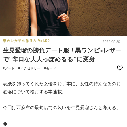
東カレ女子の作り方 Vol.50
2026.05.20
生見愛瑠の勝負デート服！黒ワンピ×レザー
で“辛口な大人っぽめるる”に変身
#デート
#アクセサリー
#モード
表紙を飾ってくれた女優をお手本に、女性の特別な夜のお
洒落について検討する本連載。
今回は西麻布の最旬店での装いを生見愛瑠さんと考える。
◆