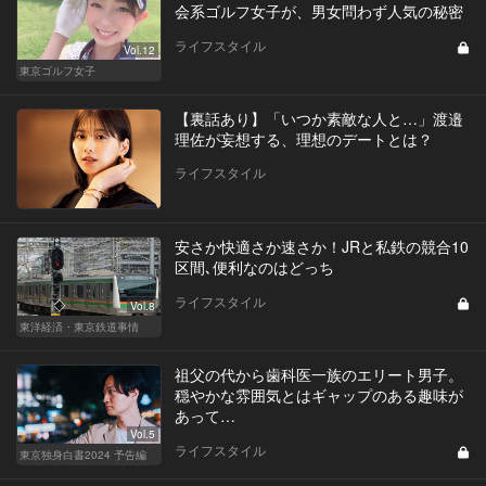
会系ゴルフ女子が、男女問わず人気の秘密
ライフスタイル
Vol.12
東京ゴルフ女子
【裏話あり】「いつか素敵な人と…」渡邉
理佐が妄想する、理想のデートとは？
ライフスタイル
安さか快適さか速さか！JRと私鉄の競合10
区間､便利なのはどっち
ライフスタイル
Vol.8
東洋経済・東京鉄道事情
祖父の代から歯科医一族のエリート男子。
穏やかな雰囲気とはギャップのある趣味が
あって…
Vol.5
ライフスタイル
東京独身白書2024 予告編