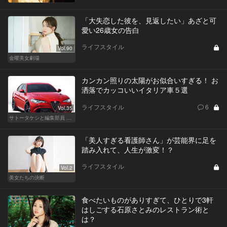
「大失恋した彼を、見返したい」あざと可
愛い26歳女の告白
ライフスタイル
Vol.90
金曜美女劇場
カンカン照りの太陽がお似合いすぎる！ お
洒落でカッコいいイタリア車５選
ライフスタイル
6
Vol.35
サトータケシと編集部員 船山の"CAR GENTSへの道"
「美人すぎる看護師さん」が芸能界に足を
踏み入れて、人生が激変！？
ライフスタイル
Vol.2
美女たちの決断
食べたいものがありすぎて、ひとりで3軒
はしごする石原さとみのレストラン術と
は？