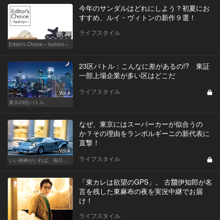
今年のサンダルはどれにしよう？初夏にお
すすめ、ルイ・ヴィトンの新作９選！
ライフスタイル
Vol.44
Editor's Choice～fashion～
23区バトル：こんなに差があるの!? 東証
一部上場企業が多い区はどこだ
ライフスタイル
Vol.4
東京23区バトル
なぜ、東京にはスーパーカーが似合うの
か？その理由をランボルギーニの新代表に
直撃！
Vol.4
ライフスタイル
いい相棒がいれば、毎日が楽しい。クルマがあるとできること
「東カレは欲望のGPS」。 古舘伊知郎が名
言を残した東麻布の夜を実況中継でお届
け！
ライフスタイル