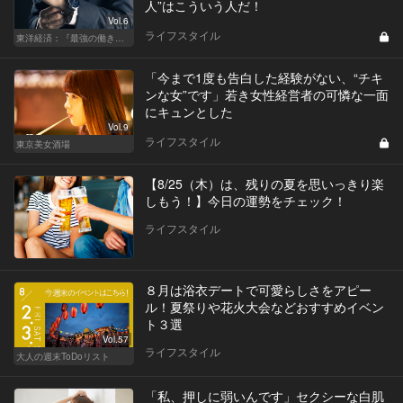
人”はこういう人だ！
Vol.6
ライフスタイル
東洋経済：『最強の働き方』『一流の育て方』
「今まで1度も告白した経験がない、“チキ
ンな女”です」若き女性経営者の可憐な一面
にキュンとした
Vol.9
ライフスタイル
東京美女酒場
【8/25（木）は、残りの夏を思いっきり楽
しもう！】今日の運勢をチェック！
ライフスタイル
８月は浴衣デートで可愛らしさをアピー
ル！夏祭りや花火大会などおすすめイベン
ト３選
Vol.57
ライフスタイル
大人の週末ToDoリスト
「私、押しに弱いんです」セクシーな白肌