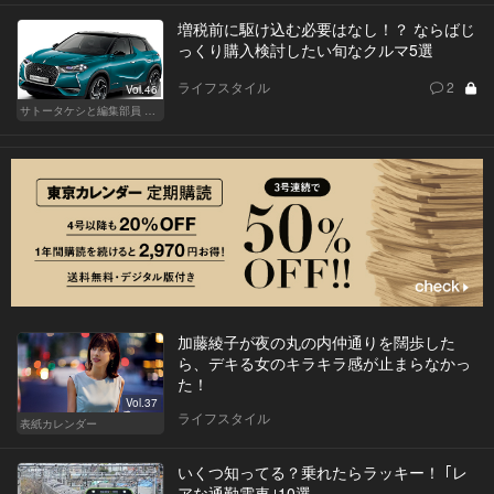
増税前に駆け込む必要はなし！？ ならばじ
っくり購入検討したい旬なクルマ5選
ライフスタイル
2
Vol.46
サトータケシと編集部員 船山の"CAR GENTSへの道"
加藤綾子が夜の丸の内仲通りを闊歩した
ら、デキる女のキラキラ感が止まらなかっ
た！
Vol.37
ライフスタイル
表紙カレンダー
いくつ知ってる？乗れたらラッキー！ ｢レ
アな通勤電車｣10選