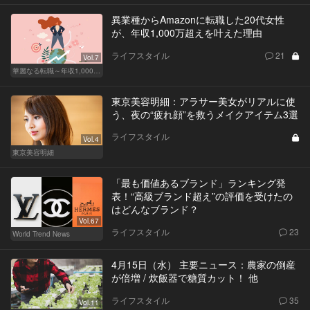
異業種からAmazonに転職した20代女性
が、年収1,000万超えを叶えた理由
ライフスタイル
21
Vol.7
華麗なる転職～年収1,000万超の道～
東京美容明細：アラサー美女がリアルに使
う、夜の“疲れ顔”を救うメイクアイテム3選
ライフスタイル
Vol.4
東京美容明細
「最も価値あるブランド」ランキング発
表！“高級ブランド超え”の評価を受けたの
はどんなブランド？
Vol.67
ライフスタイル
23
World Trend News
4月15日（水） 主要ニュース：農家の倒産
が倍増 / 炊飯器で糖質カット！ 他
ライフスタイル
35
Vol.11