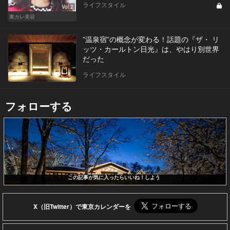
ライフスタイル
Vol.2
東カレ美容
”温泉宿”の概念が変わる！話題の『ザ・ リ
ッツ・カールトン日光』は、やはり別世界
だった
ライフスタイル
フォローする
この記事が気に入ったらいいね！しよう
X（旧Twitter）で東京カレンダーを