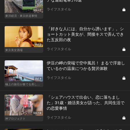
ライフスタイル
Vol.17
東洋経済・東京鉄道事情
「好きな人には、自分から誘います」。シ
ョートカット美女が、間接キスで弄んでき
た五反田の夜
Vol.3
ライフスタイル
東京美女酒場
伊豆の岬の突端で空中風呂！ まるで浮遊し
ているかの温泉につかる贅沢体験
ライフスタイル
Vol.4
極上の旅荘が奏でる美しき寛ぎ
「シェアハウスで出会い、恋に落ちまし
た」31歳・婚活美女が語った、共同生活で
の恋愛事情
Vol.14
ライフスタイル
神プロジェクト