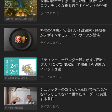
今年の夏デートは、涼しい軽井沢がいい！
ロマンチックな夜を過ごすイベントが開催
ライフスタイル
Vol.14
Editor's Choice～life style～
料理の“見映え”が美しい！建築家・隈研吾
がデザインするテーブルウェアが登場
ライフスタイル
「ティファニーワンダー展」が虎ノ門ヒル
ズの「TOKYO NODE」で開催！今週末の
イベント３選
Vol.47
ライフスタイル
大人の週末ToDoリスト
シュレッダーのゴミがいっぱいでも気づか
ないフリしてない？優れたリーダーに共通
する条件
Vol.14
ライフスタイル
オトナの5分読書