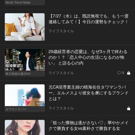
World Trend News
【7/27（水）は、既読無視でも、もう一度
連絡してみて！】今日の運勢をチェック！
ライフスタイル
29歳経営者の恋愛は、なぜ3ヶ月で終わる
のか！？「恋人中心の生活になるのが怖
い」 と語る心の内
Vol.10
ライフスタイル
9
東京独身白書2024
元CA現専業主婦の晴海在住タワマンラバ
ー。エルメスより彼女を虜にするブランド
とは？
Vol.3
ライフスタイル
タワマンラバー
「狙った獲物は逃がさない♡」華やかメイ
クで勝負する女vs素朴さで勝負する女