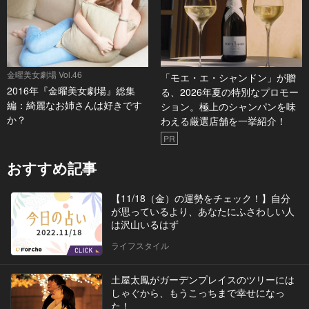
金曜美女劇場 Vol.46
「モエ・エ・シャンドン」が贈
2016年『金曜美女劇場』総集
る、2026年夏の特別なプロモー
編：綺麗なお姉さんは好きです
ション。極上のシャンパンを味
か？
わえる厳選店舗を一挙紹介！
PR
おすすめ記事
【11/18（金）の運勢をチェック！】自分
が思っているより、あなたにふさわしい人
は沢山いるはず
ライフスタイル
土屋太鳳がガーデンプレイスのツリーには
しゃぐから、もうこっちまで幸せになっ
た！