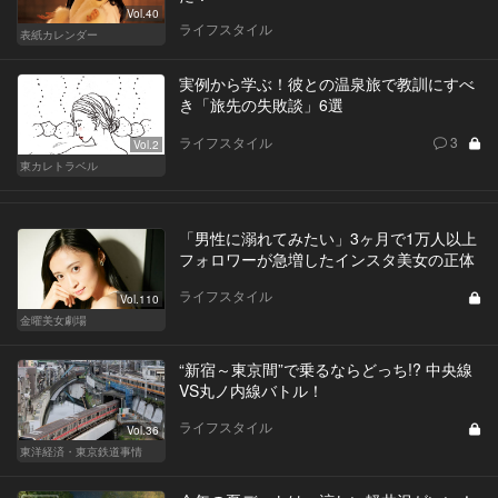
Vol.40
ライフスタイル
表紙カレンダー
実例から学ぶ！彼との温泉旅で教訓にすべ
き「旅先の失敗談」6選
ライフスタイル
3
Vol.2
東カレトラベル
「男性に溺れてみたい」3ヶ月で1万人以上
フォロワーが急増したインスタ美女の正体
ライフスタイル
Vol.110
金曜美女劇場
“新宿～東京間”で乗るならどっち!? 中央線
VS丸ノ内線バトル！
ライフスタイル
Vol.36
東洋経済・東京鉄道事情