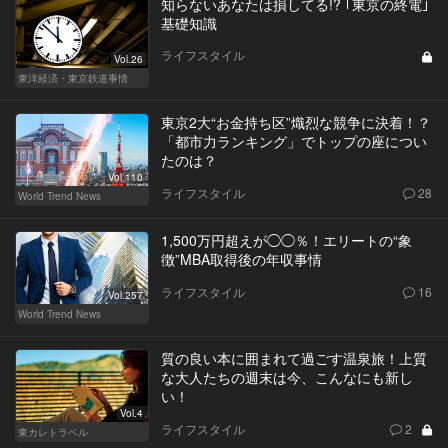
知らないあなたは損してる!? ｢東京の終電｣
基礎知識
ライフスタイル
Vol.26
東洋経済・東京鉄道事情
東京2大“お金持ち区”熾烈な競争に決着！？
「都市力ランキング」でトップの座につい
たのは？
Vol.110
ライフスタイル
28
World Trend News
1,500万円超えが◯◯％！エリートの“象
徴”MBA取得後の年収事情
ライフスタイル
16
Vol.257
World Trend News
質の良い本に囲まれて過ごす温泉旅！上質
な大人たちの週末は今、こんなにも新し
い！
Vol.4
ライフスタイル
2
東カレトラベル