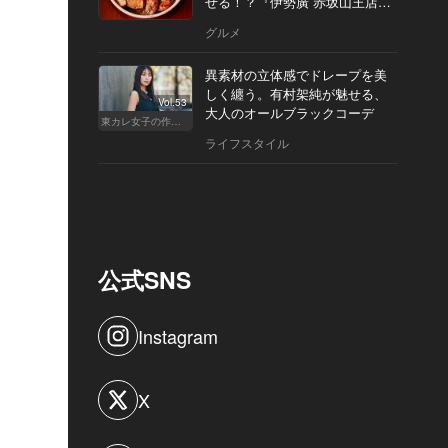
せる！？『伊勢廣 赤坂山王店』
へ
グルメ
異素材の立体感でドレープを美
しく纏う。有村架純が魅せる、
Vol.53
大人のオールブラックコーデ
東カレ女子の作り方
ライフスタイル
公式SNS
Instagram
X