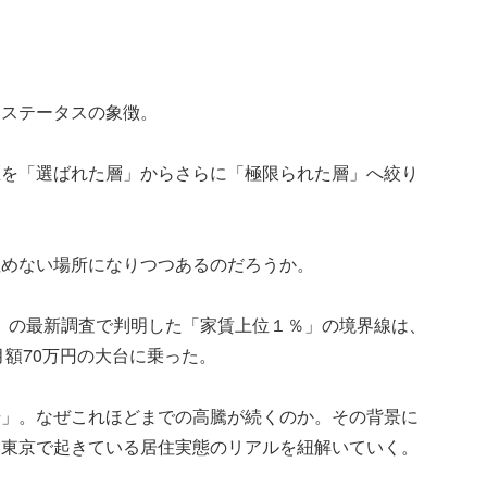
、ステータスの象徴。
区を「選ばれた層」からさらに「極限られた層」へ絞り
住めない場所になりつつあるのだろうか。
E'S」の最新調査で判明した「家賃上位１％」の境界線は、
月額70万円の大台に乗った。
場」。なぜこれほどまでの高騰が続くのか。その背景に
に東京で起きている居住実態のリアルを紐解いていく。