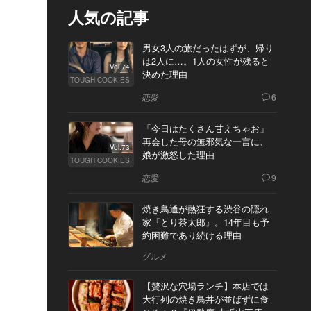
人気の記事
男女3人の旅だったはずが、帰り
は2人に…。1人の女性が残ると
Vol.74
決めた理由
TOUGH COOKIES
恋愛
6
「今日はたくさん甘えちゃお」
再会した母の無邪気な一言に、
Vol.73
娘が激怒した理由
TOUGH COOKIES
恋愛
9
焼き鳥通が熱狂する渋谷の隠れ
家『とり茶太郎』。14年目も予
約困難であり続ける理由
グルメ
【贅沢な穴場ランチ】本店では
大行列の焼き鳥丼が並ばずに食