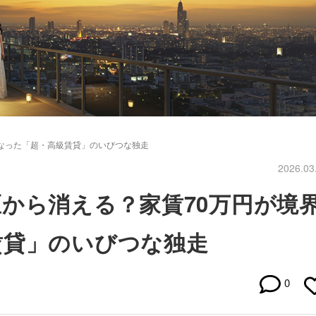
なった「超・高級賃貸」のいびつな独走
2026.03
から消える？家賃70万円が境
賃貸」のいびつな独走
0