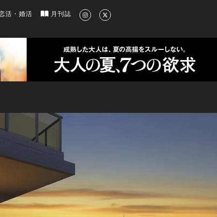
新のグルメ、洗練されたライフスタイル情報
恋活・婚活
月刊誌