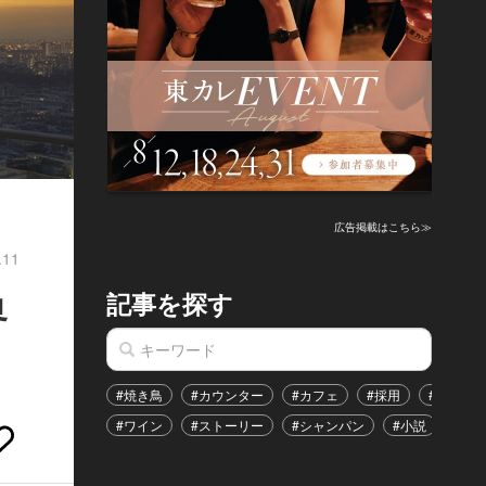
広告掲載はこちら≫
.11
記事を探す
界
#焼き鳥
#カウンター
#カフェ
#採用
#恋愛
#ワイン
#ストーリー
#シャンパン
#小説
#イ