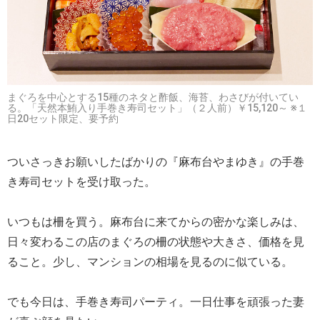
まぐろを中心とする15種のネタと酢飯、海苔、わさびが付いてい
る。「天然本鮪入り手巻き寿司セット」（２人前）￥15,120～ ※１
日20セット限定、要予約
ついさっきお願いしたばかりの『麻布台やまゆき』の手巻
き寿司セットを受け取った。
いつもは柵を買う。麻布台に来てからの密かな楽しみは、
日々変わるこの店のまぐろの柵の状態や大きさ、価格を見
ること。少し、マンションの相場を見るのに似ている。
でも今日は、手巻き寿司パーティ。一日仕事を頑張った妻