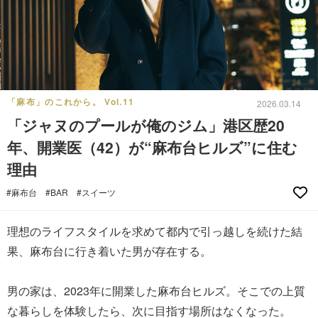
「麻布」のこれから。 Vol.11
2026.03.14
「ジャヌのプールが俺のジム」港区歴20
年、開業医（42）が“麻布台ヒルズ”に住む
理由
#麻布台
#BAR
#スイーツ
理想のライフスタイルを求めて都内で引っ越しを続けた結
果、麻布台に行き着いた男が存在する。
男の家は、2023年に開業した麻布台ヒルズ。そこでの上質
な暮らしを体験したら、次に目指す場所はなくなった。