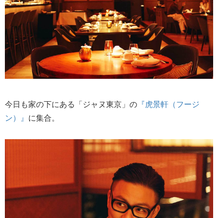
今日も家の下にある「ジャヌ東京」の
『虎景軒（フージ
ン）』
に集合。