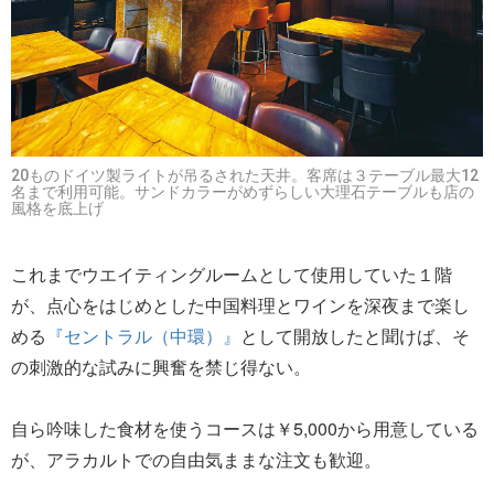
20ものドイツ製ライトが吊るされた天井。客席は３テーブル最大12
名まで利用可能。サンドカラーがめずらしい大理石テーブルも店の
風格を底上げ
これまでウエイティングルームとして使用していた１階
が、点心をはじめとした中国料理とワインを深夜まで楽し
める
『セントラル（中環）』
として開放したと聞けば、そ
の刺激的な試みに興奮を禁じ得ない。
自ら吟味した食材を使うコースは￥5,000から用意している
が、アラカルトでの自由気ままな注文も歓迎。