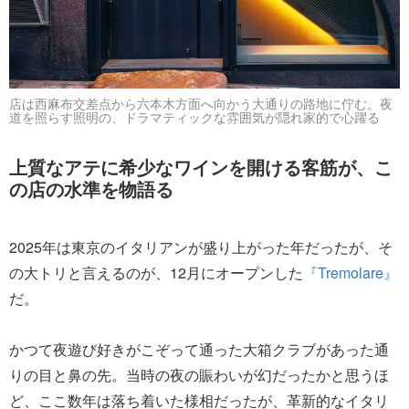
店は西麻布交差点から六本木方面へ向かう大通りの路地に佇む。夜
道を照らす照明の、ドラマティックな雰囲気が隠れ家的で心躍る
上質なアテに希少なワインを開ける客筋が、こ
の店の水準を物語る
2025年は東京のイタリアンが盛り上がった年だったが、そ
の大トリと言えるのが、12月にオープンした
『Tremolare』
だ。
かつて夜遊び好きがこぞって通った大箱クラブがあった通
りの目と鼻の先。当時の夜の賑わいが幻だったかと思うほ
ど、ここ数年は落ち着いた様相だったが、革新的なイタリ