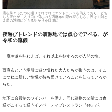
店を跨ぐふたつの通りそれぞれにエントランスを備えており、どち
らも正だが、入り口に悩むのも西麻布の隠れ家らしさ。夜は１階と
２階の窓際にともる明かりを目印に
夜遊びトレンドの震源地では点心でアペる、が
令和の流儀
一度刺激を味わえば、それ以上を欲するのが人間の性。
西麻布という場所に遊び慣れた大人たちが集うのは、そこ
につねに新しい愉悦が待ち受けていることを知っているか
らだ。
地下に会員制のワインバーを備え、同じ建物の２階には食
通がこぞって通うイノベーティブレストラン『es』が。