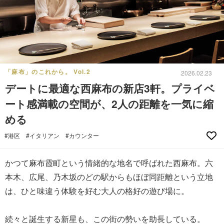
「麻布」のこれから。 Vol.2
2026.02.23
デートに最適な西麻布の新店3軒。プライベ
ート感満載の空間が、2人の距離を一気に縮
める
#港区
#イタリアン
#カウンター
かつて麻布霞町という情緒的な地名で呼ばれた西麻布。六
本木、広尾、乃木坂のどの駅からもほぼ同距離という立地
は、ひと味違う体験を好む大人の格好の遊び場に。
続々と誕生する新星も、この街の勢いを助長している。