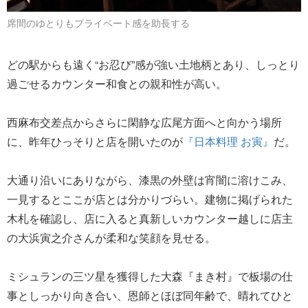
席間のゆとりもプライベート感を助長する
どの駅からも遠く“お忍び”感が強い土地柄とあり、しっとり
過ごせるカウンター和食との親和性が高い。
西麻布交差点からさらに閑静な広尾方面へと向かう場所
に、昨年ひっそりと店を開いたのが
『日本料理 お寅』
だ。
大通り沿いにありながら、漆黒の外壁は宵闇に溶けこみ、
一見するとここが店とは分かりづらい。建物に掲げられた
木札を確認し、店に入ると真新しいカウンター越しに店主
の大浜寅之介さんが柔和な笑顔を見せる。
ミシュランの三ツ星を獲得した大森『まき村』で板場の仕
事としっかり向き合い、恩師とほぼ同年齢で、晴れてひと