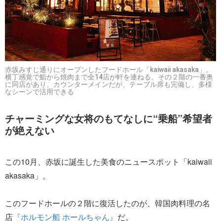
赤坂みすじ通りにオープンしたフードホール「kaiwaii akasaka」。
横丁感覚で鮨から焼肉まで全14店が軒を連ねる。その２階の一番奥
に同店があり、カウンターメインだが、テーブル席も完備し、多様
なシーンで活用できる
チャーミングな女将のもてなしに“乗船”希望者
が絶えない
この10月、赤坂に誕生した美食のニュースポット「kaiwaii
akasaka」。
このフードホールの２階に復活したのが、韓国肉料理の名
店
『ホルモン船 ホールちゃん』
だ。