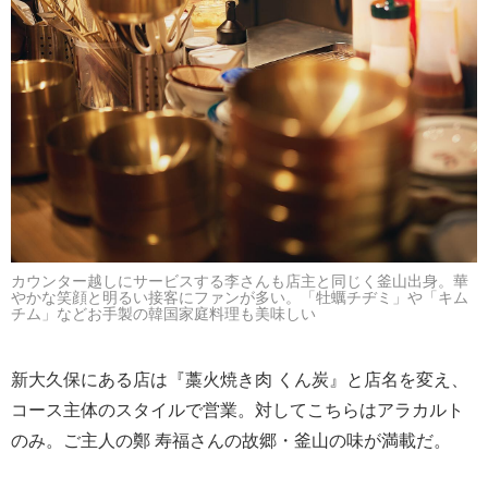
カウンター越しにサービスする李さんも店主と同じく釜山出身。華
やかな笑顔と明るい接客にファンが多い。「牡蠣チヂミ」や「キム
チム」などお手製の韓国家庭料理も美味しい
新大久保にある店は『藁火焼き肉 くん炭』と店名を変え、
コース主体のスタイルで営業。対してこちらはアラカルト
のみ。ご主人の鄭 寿福さんの故郷・釜山の味が満載だ。