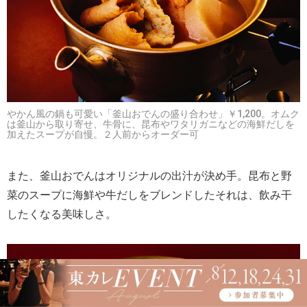
やかん風の鍋も可愛い「釜山おでんの盛り合わせ」￥1,200。オムク
は釜山から取り寄せ、牛骨に、昆布やワタリガニなどの海鮮だしを
加えたスープが自慢。２人前からオーダー可
また、釜山おでんはオリジナルの出汁が決め手。昆布と野
菜のスープに海鮮や牛だしをブレンドしたそれは、飲み干
したくなる美味しさ。