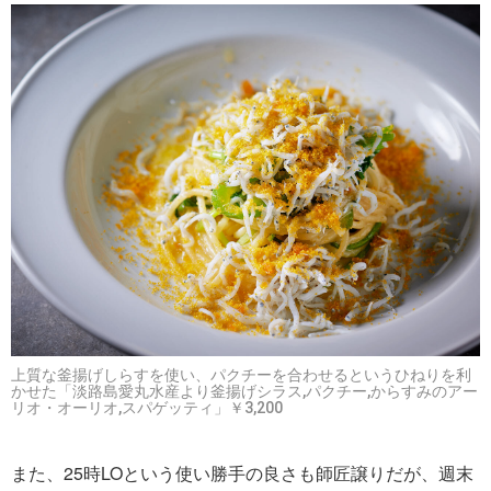
上質な釜揚げしらすを使い、パクチーを合わせるというひねりを利
かせた「淡路島愛丸水産より釜揚げシラス,パクチー,からすみのアー
リオ・オーリオ,スパゲッティ」￥3,200
また、25時LOという使い勝手の良さも師匠譲りだが、週末