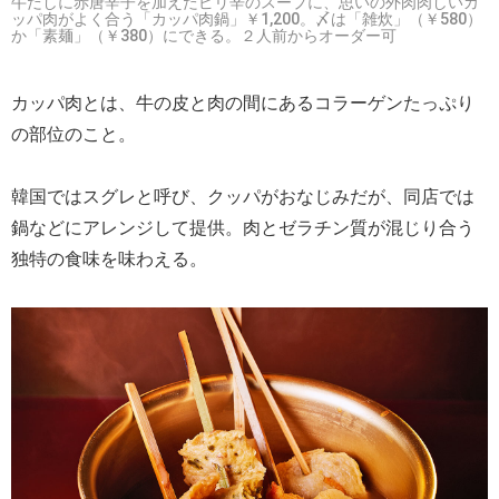
牛だしに赤唐辛子を加えたピリ辛のスープに、思いの外肉肉しいカ
ッパ肉がよく合う「カッパ肉鍋」￥1,200。〆は「雑炊」（￥580）
か「素麺」（￥380）にできる。２人前からオーダー可
カッパ肉とは、牛の皮と肉の間にあるコラーゲンたっぷり
の部位のこと。
韓国ではスグレと呼び、クッパがおなじみだが、同店では
鍋などにアレンジして提供。肉とゼラチン質が混じり合う
独特の食味を味わえる。