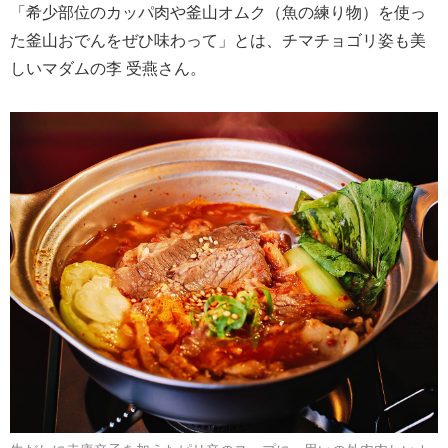
「希少部位のカッパ肉や釜山オムク（魚の練り物）を使っ
た釜山おでんをぜひ味わって」とは、チマチョゴリ姿も美
しいマダムの李 受燕さん。