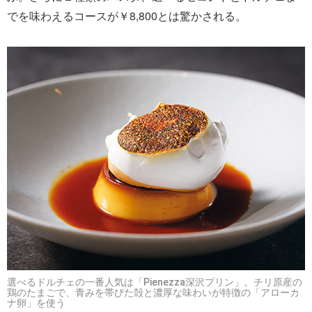
でを味わえるコースが￥8,800とは驚かされる。
選べるドルチェの一番人気は「Pienezza深沢プリン」。チリ原産の
鶏のたまごで、青みを帯びた殻と濃厚な味わいが特徴の「アローカ
ナ卵」を使う