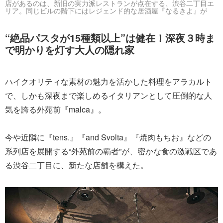
店があるのは、新旧の実力派レストランが点在する、渋谷二丁目エ
リア。同じビルの階下にはレジェンド的な居酒屋『なるきよ』が
“絶品パスタが15種類以上”は健在！深夜３時ま
で明かりを灯す大人の隠れ家
ハイクオリティな素材の魅力を活かした料理をアラカルト
で、しかも深夜まで楽しめるイタリアンとして圧倒的な人
気を誇る外苑前『malca』。
今や近隣に『tens.』『and Svolta』『焼肉もちお』などの
系列店を展開する“外苑前の覇者”が、密かな食の激戦区であ
る渋谷二丁目に、新たな店舗を構えた。