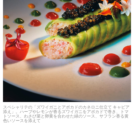
スペシャリテの「ズワイガニとアボカドのカネロニ仕立て キャビア
添え」。ハーブやレモンが香るズワイガニをアボカドで巻き、トマ
トソース、わさび菜と卵黄を合わせた緑のソース、サフラン香る黄
色いソースを添えて