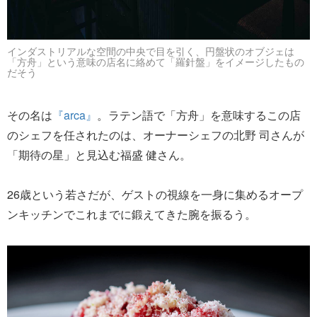
インダストリアルな空間の中央で目を引く、円盤状のオブジェは
「方舟」という意味の店名に絡めて「羅針盤」をイメージしたもの
だそう
その名は
『arca』
。ラテン語で「方舟」を意味するこの店
のシェフを任されたのは、オーナーシェフの北野 司さんが
「期待の星」と見込む福盛 健さん。
26歳という若さだが、ゲストの視線を一身に集めるオープ
ンキッチンでこれまでに鍛えてきた腕を振るう。