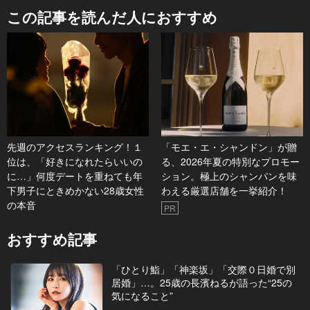
この記事を読んだ人におすすめ
先週のアクセスランキング！１
「モエ・エ・シャンドン」が贈
位は、「好きになれたらいいの
る、2026年夏の特別なプロモー
に…」何度デートを重ねても年
ション。極上のシャンパンを味
下男子にときめかない28歳女性
わえる厳選店舗を一挙紹介！
の本音
PR
おすすめ記事
「ひとり鮨」「神楽坂」「交際０日婚で別
居婚」…。25歳の長濱ねるが語った“25の
気になること”