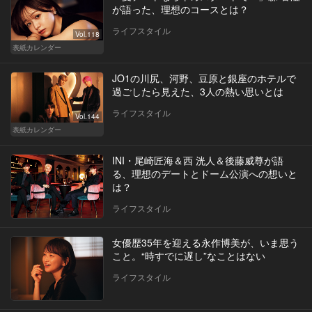
が語った、理想のコースとは？
ライフスタイル
Vol.118
表紙カレンダー
JO1の川尻、河野、豆原と銀座のホテルで
過ごしたら見えた、3人の熱い思いとは
ライフスタイル
Vol.144
表紙カレンダー
INI・尾崎匠海＆西 洸人＆後藤威尊が語
る、理想のデートとドーム公演への想いと
は？
ライフスタイル
女優歴35年を迎える永作博美が、いま思う
こと。“時すでに遅し”なことはない
ライフスタイル