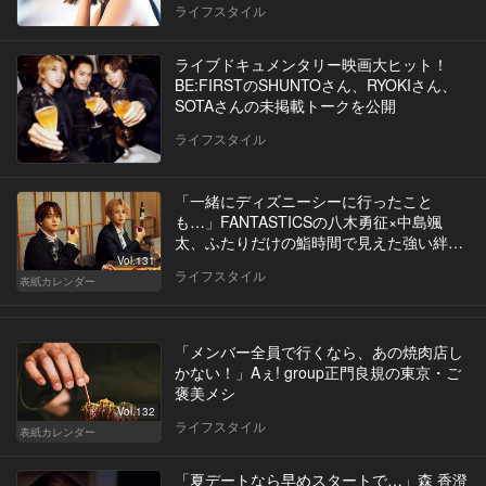
ライフスタイル
ライブドキュメンタリー映画大ヒット！
BE:FIRSTのSHUNTOさん、RYOKIさん、
SOTAさんの未掲載トークを公開
ライフスタイル
「一緒にディズニーシーに行ったこと
も…」FANTASTICSの八木勇征×中島颯
太、ふたりだけの鮨時間で見えた強い絆と
は
Vol.131
ライフスタイル
表紙カレンダー
「メンバー全員で行くなら、あの焼肉店し
かない！」Aぇ! group正門良規の東京・ご
褒美メシ
Vol.132
ライフスタイル
表紙カレンダー
「夏デートなら早めスタートで…」森 香澄