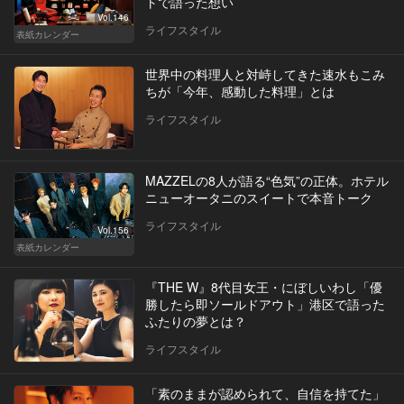
トで語った想い
Vol.146
ライフスタイル
表紙カレンダー
世界中の料理人と対峙してきた速水もこみ
ちが「今年、感動した料理」とは
ライフスタイル
MAZZELの8人が語る“色気”の正体。ホテル
ニューオータニのスイートで本音トーク
ライフスタイル
Vol.156
表紙カレンダー
『THE W』8代目女王・にぼしいわし「優
勝したら即ソールドアウト」港区で語った
ふたりの夢とは？
ライフスタイル
「素のままが認められて、自信を持てた」