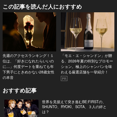
この記事を読んだ人におすすめ
先週のアクセスランキング！１
「モエ・エ・シャンドン」が贈
位は、「好きになれたらいいの
る、2026年夏の特別なプロモー
に…」何度デートを重ねても年
ション。極上のシャンパンを味
下男子にときめかない28歳女性
わえる厳選店舗を一挙紹介！
の本音
PR
おすすめ記事
世界を見据えて突き進むBE:FIRSTの、
SHUNTO、RYOKI、SOTA、３人の絆と
は？
Vol.122