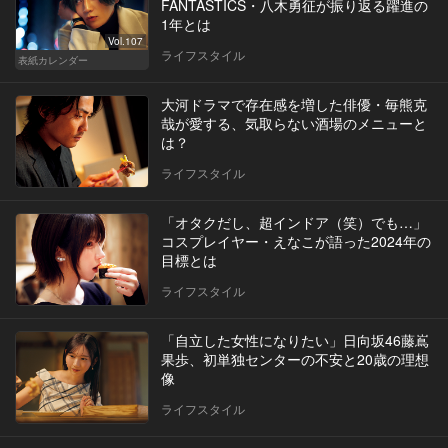
FANTASTICS・八木勇征が振り返る躍進の
1年とは
Vol.107
ライフスタイル
表紙カレンダー
大河ドラマで存在感を増した俳優・毎熊克
哉が愛する、気取らない酒場のメニューと
は？
ライフスタイル
「オタクだし、超インドア（笑）でも…」
コスプレイヤー・えなこが語った2024年の
目標とは
ライフスタイル
「自立した女性になりたい」日向坂46藤嶌
果歩、初単独センターの不安と20歳の理想
像
ライフスタイル