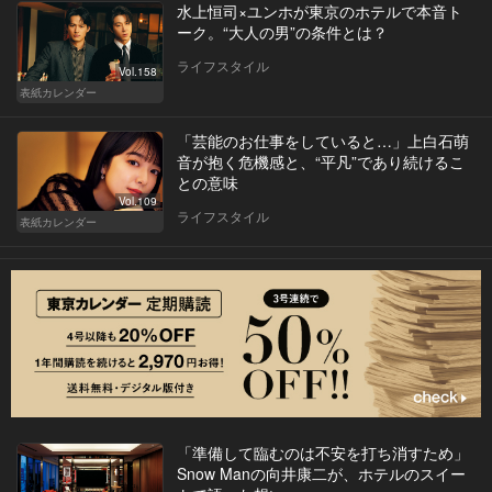
水上恒司×ユンホが東京のホテルで本音ト
ーク。“大人の男”の条件とは？
ライフスタイル
Vol.158
表紙カレンダー
「芸能のお仕事をしていると…」上白石萌
音が抱く危機感と、“平凡”であり続けるこ
との意味
Vol.109
ライフスタイル
表紙カレンダー
「準備して臨むのは不安を打ち消すため」
Snow Manの向井康二が、ホテルのスイー