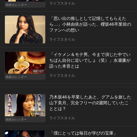
ライフスタイル
表紙カレンダー
「思い出の推しとして記憶してもらえた
ら…」小林由依が語った、櫻坂46卒業前の
ファンへの想い
ライフスタイル
「イケメン＆モテ男。今まで演じた中でい
ちばん自分に近いでしょ（笑）」永瀬廉が
語った本音とは
Vol.127
ライフスタイル
表紙カレンダー
乃木坂46を卒業したあと、グアムを旅した
山下美月。完全フリーの2週間していたこ
ととは？
Vol.126
ライフスタイル
表紙カレンダー
「僕にとっては毎日が学びの宝庫」