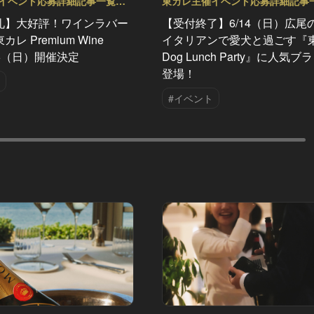
イベント応募詳細記事一覧
東カレ主催イベント応募詳細記事
Vol.91
礼】大好評！ワインラバー
【受付終了】6/14（日）広尾
レ Premium Wine
イタリアンで愛犬と過ごす『
/26（日）開催決定
Dog Lunch Party』に人気
登場！
#イベント