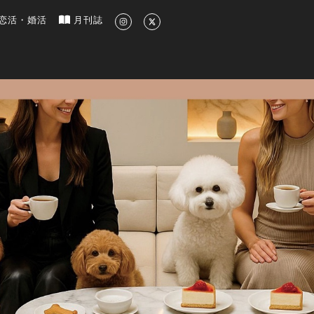
新のグルメ、洗練されたライフスタイル情報
恋活・婚活
月刊誌