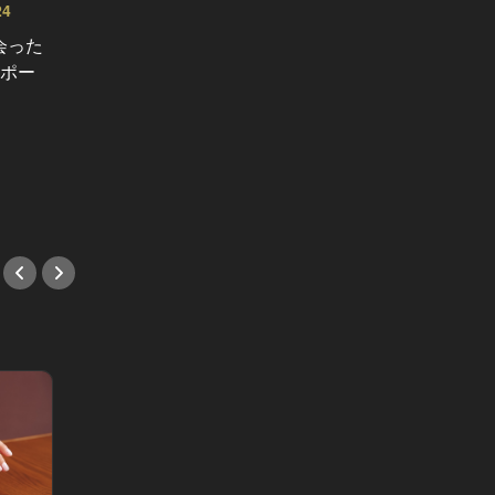
4
会った
オンライン東カレNIGHT イベント募集
港区おじさ
レポー
Vol.56
【受付終了】満足いかなければ全額
【大好
返金！『オンライン東カレNIGHT』
さん！
12月3日（金）開催
THE M
開始！
#イベント
#イベ