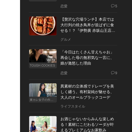
恋愛
5
【贅沢な穴場ランチ】本店では
大行列の焼き鳥丼が並ばずに食
せる！？『伊勢廣 赤坂山王店』
へ
グルメ
「今日はたくさん甘えちゃお」
再会した母の無邪気な一言に、
Vol.73
娘が激怒した理由
TOUGH COOKIES
恋愛
9
異素材の立体感でドレープを美
しく纏う。有村架純が魅せる、
Vol.53
大人のオールブラックコーデ
東カレ女子の作り方
ライフスタイル
お酒じゃないからみんな楽しめ
る！素材にこだわるソーダが叶
えるプレミアムなお家飲み