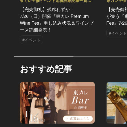
東カレ主催イベント応募詳細記事一覧
東カレ主催
Vol.93
Vol.92
【完売御礼】残席わずか！
【完売御
7/26（日）開催『東カレ Premium
が集う『東カ
Wine Fes』申し込み状況＆ワインブ
Fes』7
ース詳細発表！
#イベント
#イベント
おすすめ記事