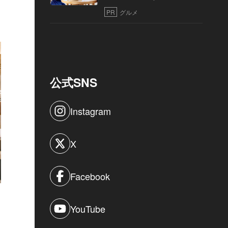
PR
グルメ
公式SNS
Instagram
X
Facebook
YouTube