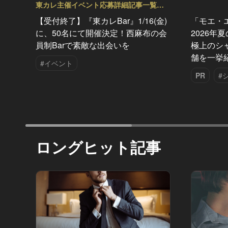
東カレ主催イベント応募詳細記事一覧
Vol.72
【受付終了】『東カレBar』1/16(金)
「モエ・
に、50名にて開催決定！西麻布の会
2026年
員制Barで素敵な出会いを
極上のシ
舗を一挙
#イベント
PR
#
ロングヒット記事