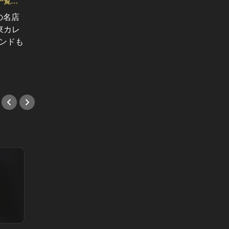
一覧
東カレ主催イベント応募詳細記事一覧
東カレ
Vol.90
Vol.89
の名店
【受付終了】6/25 (木)『東カレBar』
【受付終了
東カレ
開催決定！銀座の夜景を味方に、上
新宿』
ブランドも
質な出会いを
トップ
#イベント
#イベ