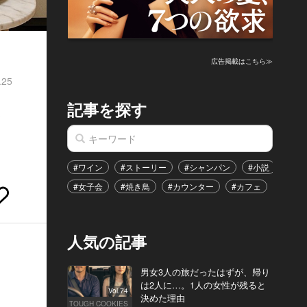
広告掲載はこちら≫
.25
記事を探す
レ
#ワイン
#ストーリー
#シャンパン
#小説
#家
#女子会
#焼き鳥
#カウンター
#カフェ
#イベ
人気の記事
男女3人の旅だったはずが、帰り
は2人に…。1人の女性が残ると
Vol.74
決めた理由
TOUGH COOKIES