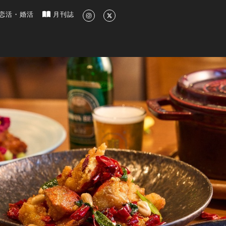
新のグルメ、洗練されたライフスタイル情報
恋活・婚活
月刊誌