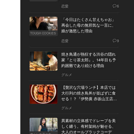
恋愛
6
「今日はたくさん甘えちゃお」
再会した母の無邪気な一言に、
Vol.73
娘が激怒した理由
TOUGH COOKIES
恋愛
9
焼き鳥通が熱狂する渋谷の隠れ
家『とり茶太郎』。14年目も予
約困難であり続ける理由
グルメ
【贅沢な穴場ランチ】本店では
大行列の焼き鳥丼が並ばずに食
せる！？『伊勢廣 赤坂山王店』
へ
グルメ
異素材の立体感でドレープを美
しく纏う。有村架純が魅せる、
Vol.53
大人のオールブラックコーデ