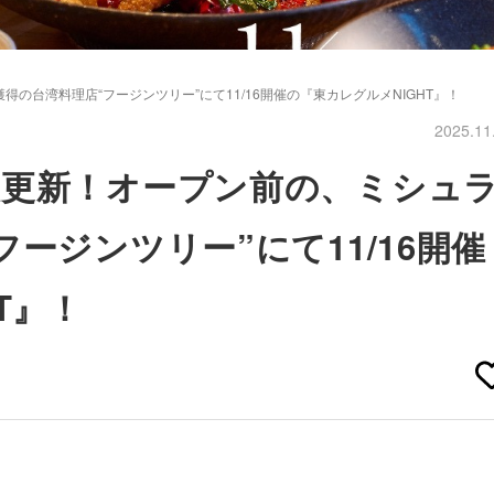
台湾料理店“フージンツリー”にて11/16開催の『東カレグルメNIGHT』！
2025.11
報更新！オープン前の、ミシュ
ージンツリー”にて11/16開催
T』！