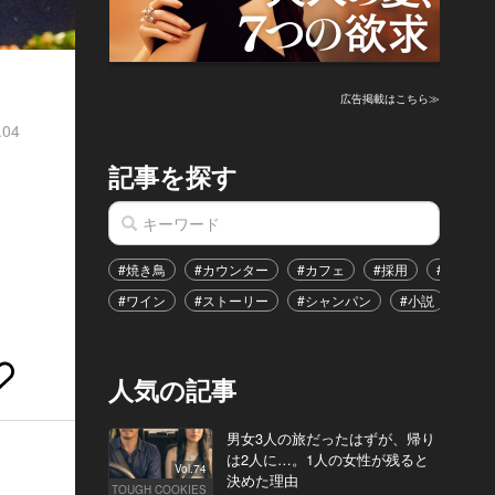
広告掲載はこちら≫
.04
記事を探す
ラ
#焼き鳥
#カウンター
#カフェ
#採用
#恋愛
#ワイン
#ストーリー
#シャンパン
#小説
#イ
人気の記事
男女3人の旅だったはずが、帰り
は2人に…。1人の女性が残ると
Vol.74
決めた理由
TOUGH COOKIES