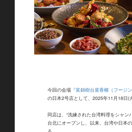
今回の会場
『富錦樹台菜香檳（フージン
の日本2号店として、2025年11月18日
同店は、“洗練された台湾料理をシャンパ
台北にオープンし、以来、台湾や日本
る。