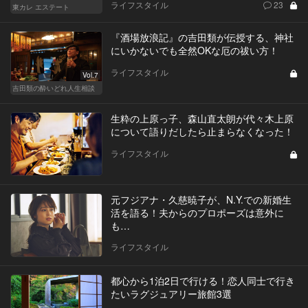
ライフスタイル
23
東カレ エステート
『酒場放浪記』の吉田類が伝授する、神社
にいかないでも全然OKな厄の祓い方！
ライフスタイル
Vol.7
吉田類の酔いどれ人生相談
生粋の上原っ子、森山直太朗が代々木上原
について語りだしたら止まらなくなった！
ライフスタイル
元フジアナ・久慈暁子が、N.Y.での新婚生
活を語る！夫からのプロポーズは意外に
も…
ライフスタイル
都心から1泊2日で行ける！恋人同士で行き
たいラグジュアリー旅館3選