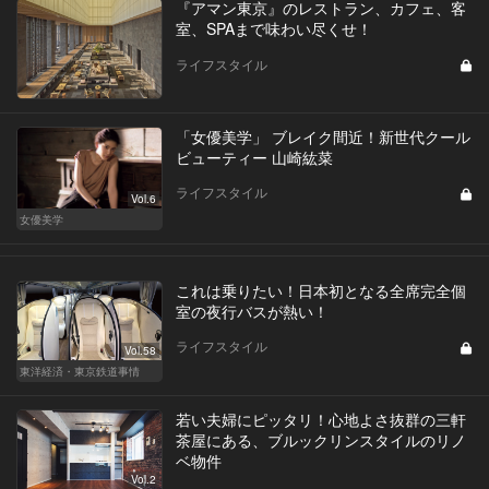
『アマン東京』のレストラン、カフェ、客
室、SPAまで味わい尽くせ！
ライフスタイル
「女優美学」 ブレイク間近！新世代クール
ビューティー 山崎紘菜
ライフスタイル
Vol.6
女優美学
これは乗りたい！日本初となる全席完全個
室の夜行バスが熱い！
ライフスタイル
Vol.58
東洋経済・東京鉄道事情
若い夫婦にピッタリ！心地よさ抜群の三軒
茶屋にある、ブルックリンスタイルのリノ
ベ物件
Vol.2