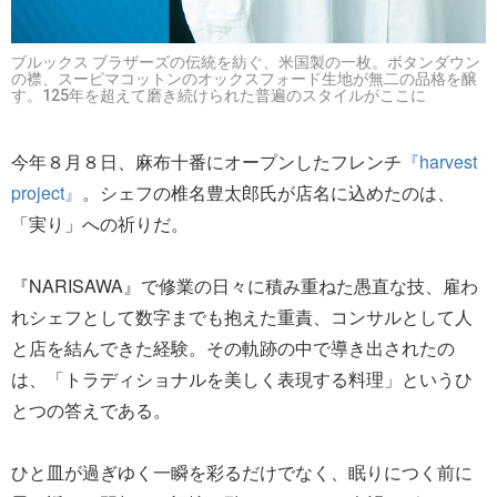
ブルックス ブラザーズの伝統を紡ぐ、米国製の一枚。ボタンダウン
の襟、スーピマコットンのオックスフォード生地が無二の品格を醸
す。125年を超えて磨き続けられた普遍のスタイルがここに
今年８月８日、麻布十番にオープンしたフレンチ
『harvest
project』
。シェフの椎名豊太郎氏が店名に込めたのは、
「実り」への祈りだ。
『NARISAWA』で修業の日々に積み重ねた愚直な技、雇わ
れシェフとして数字までも抱えた重責、コンサルとして人
と店を結んできた経験。その軌跡の中で導き出されたの
は、「トラディショナルを美しく表現する料理」というひ
とつの答えである。
ひと皿が過ぎゆく一瞬を彩るだけでなく、眠りにつく前に