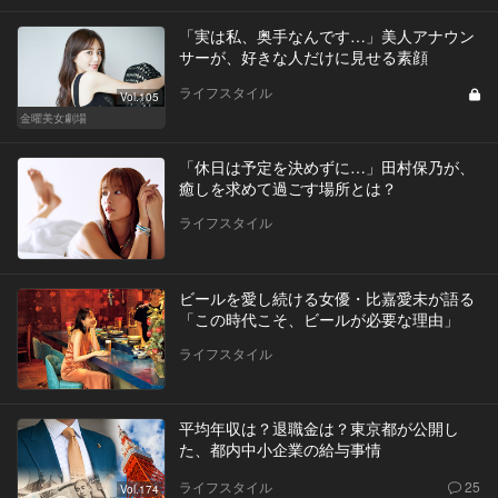
「実は私、奥手なんです…」美人アナウン
サーが、好きな人だけに見せる素顔
ライフスタイル
Vol.105
金曜美女劇場
「休日は予定を決めずに…」田村保乃が、
癒しを求めて過ごす場所とは？
ライフスタイル
ビールを愛し続ける女優・比嘉愛未が語る
「この時代こそ、ビールが必要な理由」
ライフスタイル
平均年収は？退職金は？東京都が公開し
た、都内中小企業の給与事情
ライフスタイル
25
Vol.174