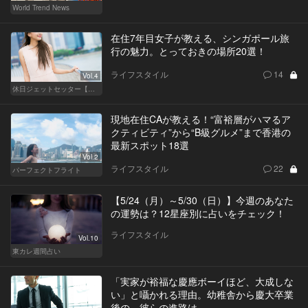
World Trend News
在住7年目女子が教える、シンガポール旅
行の魅力。とっておきの場所20選！
ライフスタイル
14
Vol.4
休日ジェットセッター【厳選スポット編】
現地在住CAが教える！“富裕層がハマるア
クティビティ”から“B級グルメ”まで香港の
最新スポット18選
Vol.2
ライフスタイル
22
パーフェクトフライト
【5/24（月）～5/30（日）】今週のあなた
の運勢は？12星座別に占いをチェック！
ライフスタイル
Vol.10
東カレ週間占い
「実家が裕福な慶應ボーイほど、大成しな
い」と囁かれる理由。幼稚舎から慶大卒業
後の、彼らの進路は…