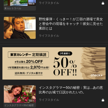
ライフスタイル
Vol.8
東カレトラベル
野性爆弾・くっきー！が三宿の酒場で美女
と密会中の現場をキャッチ！彼女に見せた
素顔とは
ライフスタイル
インスタグラマー50の秘密：実は...あの恵
比寿のお城で口説かれたいの。
ライフスタイル
Vol.1
インスタグラマー50の秘密