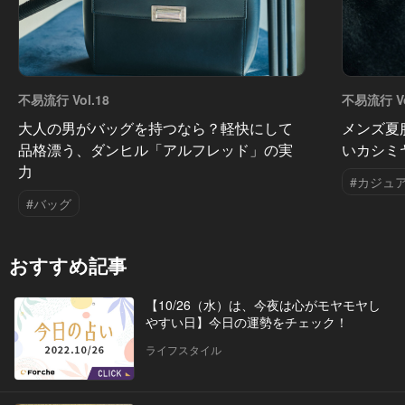
不易流行 Vol.18
不易流行 Vo
大人の男がバッグを持つなら？軽快にして
メンズ夏
品格漂う、ダンヒル「アルフレッド」の実
いカシミ
力
#カジュ
#バッグ
おすすめ記事
【10/26（水）は、今夜は心がモヤモヤし
やすい日】今日の運勢をチェック！
ライフスタイル