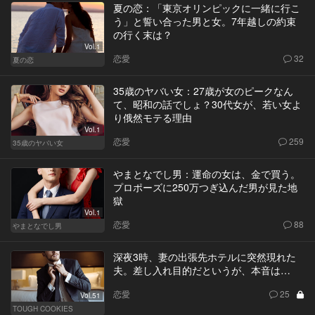
夏の恋：「東京オリンピックに一緒に行こ
う」と誓い合った男と女。7年越しの約束
の行く末は？
Vol.1
恋愛
32
夏の恋
35歳のヤバい女：27歳が女のピークなん
て、昭和の話でしょ？30代女が、若い女よ
り俄然モテる理由
Vol.1
恋愛
259
35歳のヤバい女
やまとなでし男：運命の女は、金で買う。
プロポーズに250万つぎ込んだ男が見た地
獄
Vol.1
恋愛
88
やまとなでし男
深夜3時、妻の出張先ホテルに突然現れた
夫。差し入れ目的だというが、本音は…
恋愛
25
Vol.51
TOUGH COOKIES