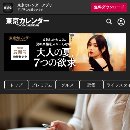
東京カレンダーアプリ
無料ダウンロード
アプリなら超サクサク！
グルメ情報・プレミアムレストラン予約サイト
トップ
プレミアム
グルメ
恋愛
ライフスタ