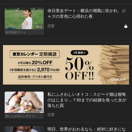
休日美女デート：横浜の潮風に吹かれ、ジ
ャズの音色に心揺れた夜
恋愛
Vol.2
休日美女デート
私にふさわしいオトコ：スピード婚は後悔
のはじまり…？30までの結婚を焦った女が
落ちた罠
Vol.1
恋愛
私にふさわしいオトコ
明日、世界がおわるなら：絶対に好きにな