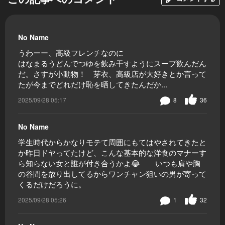
No Name
うわーー、高級フレンチなのに
はなまるうどんでつゆを飲み干すようにスープ飲んだん
だ。さすが小動物！ 芽衣、高級店が大好きとか言って
たが今までどれだけ恥を晒してきたんだか...
2025/09/28 05:17
8
36
No Name
学生時代からかなりモテて周囲にもてはやされてきたと
か昨日ドヤってたけど、こんな基本的な洋食のマナーす
ら知らない女と誰が付き合うかよ😂 いつも肩や胸
の谷間を放り出してるからワンチャン狙いの男が寄って
くるだけだろうに。
2025/09/28 05:26
1
32