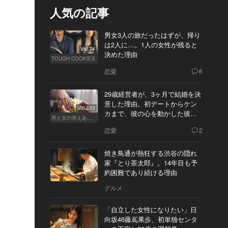
人気の記事
男女3人の旅だったはずが、帰り
は2人に…。1人の女性が残ると
Vol.74
決めた理由
TOUGH COOKIES
恋愛
6
29歳経営者が、3ヶ月で結婚を決
意した理由。初デートからケン
Vol.323
カまで、彼の心を動かした彼女
男と女の答えあわせ【Q】
の態度とは
恋愛
2
焼き鳥通が熱狂する渋谷の隠れ
家『とり茶太郎』。14年目も予
約困難であり続ける理由
グルメ
「自立した女性になりたい」日
向坂46藤嶌果歩、初単独センタ