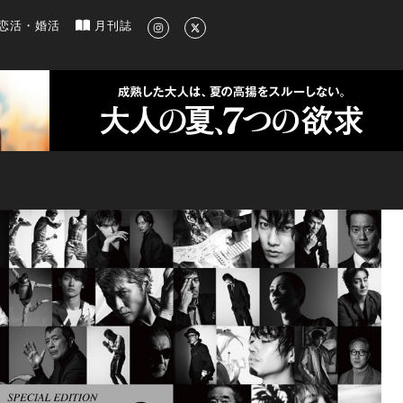
新のグルメ、洗練されたライフスタイル情報
恋活・婚活
月刊誌