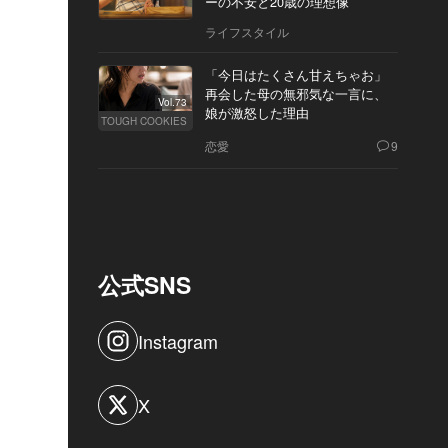
ーの不安と20歳の理想像
ライフスタイル
「今日はたくさん甘えちゃお」
再会した母の無邪気な一言に、
Vol.73
娘が激怒した理由
TOUGH COOKIES
恋愛
9
公式SNS
Instagram
X