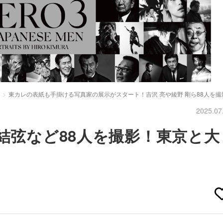
東カレの表紙も手掛ける写真家の展示がスタート！吉沢 亮や綾野 剛ら88人を撮
2025.07
生結弦など88人を撮影！東京と大