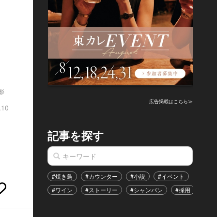
影
広告掲載はこちら≫
.10
記事を探す
#焼き鳥
#カウンター
#小説
#イベント
#港区
#ワイン
#ストーリー
#シャンパン
#採用
#恋