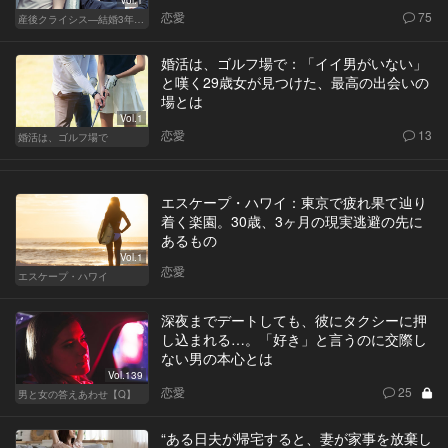
Vol.1
恋愛
75
産後クライシス—結婚3年目の波乱—
婚活は、ゴルフ場で：「イイ男がいない」
と嘆く29歳女が見つけた、最高の出会いの
場とは
Vol.1
恋愛
13
婚活は、ゴルフ場で
エスケープ・ハワイ：東京で疲れ果て辿り
着く楽園。30歳、3ヶ月の現実逃避の先に
あるもの
Vol.1
恋愛
エスケープ・ハワイ
深夜までデートしても、彼にタクシーに押
し込まれる…。「好き」と言うのに交際し
ない男の本心とは
Vol.139
恋愛
25
男と女の答えあわせ【Q】
“ある日夫が帰宅すると、妻が家事を放棄し