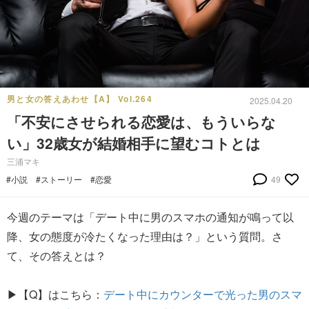
男と女の答えあわせ【A】 Vol.264
2025.04.20
「不安にさせられる恋愛は、もういらな
い」32歳女が結婚相手に望むコトとは
三浦マキ
#小説
#ストーリー
#恋愛
49
今週のテーマは「デート中に男のスマホの通知が鳴って以
降、女の態度が冷たくなった理由は？」という質問。さ
て、その答えとは？
▶【Q】はこちら：
デート中にカウンターで光った男のスマ