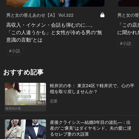
男と女の答えあわせ【A】 Vol.322
男と女の答え
高収入・イケメン・会話も弾むのに…。
「この店
「この人違うかも」と女性が冷める男の“無
に聞かれ
意識の言動”とは
#小説
#小説
おすすめ記事
軽井沢の冬： 東京24区？軽井沢で、心の平
穏を取り戻しませんか？
恋愛
Vol.1
軽井沢の冬
産後クライシス—結婚3年目の波乱—：出
産の“ご褒美”はダイヤモンド。夫の愛に浸
るセレブ妻の大誤算