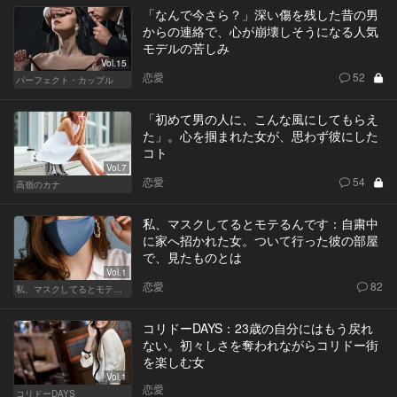
「なんで今さら？」深い傷を残した昔の男
からの連絡で、心が崩壊しそうになる人気
モデルの苦しみ
Vol.15
恋愛
52
パーフェクト・カップル
「初めて男の人に、こんな風にしてもらえ
た」。心を掴まれた女が、思わず彼にした
コト
Vol.7
恋愛
54
高嶺のカナ
私、マスクしてるとモテるんです：自粛中
に家へ招かれた女。ついて行った彼の部屋
で、見たものとは
Vol.1
恋愛
82
私、マスクしてるとモテるんです
コリドーDAYS：23歳の自分にはもう戻れ
ない。初々しさを奪われながらコリドー街
を楽しむ女
Vol.1
恋愛
コリドーDAYS