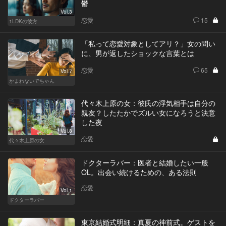
鬱
Vol.3
恋愛
15
1LDKの彼方
「私って恋愛対象としてアリ？」女の問い
に、男が返したショックな言葉とは
恋愛
65
Vol.7
かまわないでちゃん
代々木上原の女：彼氏の浮気相手は自分の
親友？したたかでズルい女になろうと決意
した夜
Vol.8
恋愛
代々木上原の女
ドクターラバー：医者と結婚したい一般
OL。出会い続けるための、ある法則
恋愛
Vol.1
ドクターラバー
東京結婚式明細：真夏の神前式。ゲストを