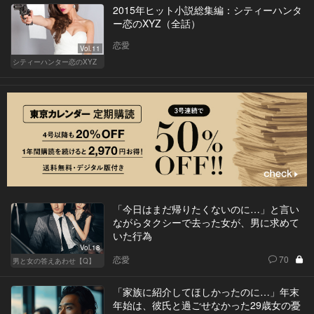
2015年ヒット小説総集編：シティーハンタ
ー恋のXYZ（全話）
恋愛
Vol.11
シティーハンター恋のXYZ
「今日はまだ帰りたくないのに…」と言い
ながらタクシーで去った女が、男に求めて
いた行為
Vol.18
恋愛
70
男と女の答えあわせ【Q】
「家族に紹介してほしかったのに…」年末
年始は、彼氏と過ごせなかった29歳女の憂