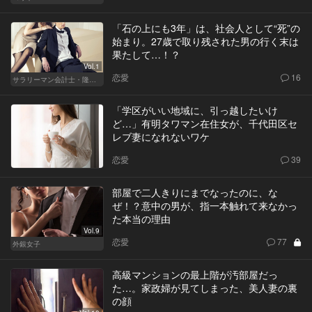
「石の上にも3年」は、社会人として“死”の
始まり。27歳で取り残された男の行く末は
果たして…！？
Vol.1
恋愛
16
サラリーマン会計士・隆一の迷い
「学区がいい地域に、引っ越したいけ
ど…」有明タワマン在住女が、千代田区セ
レブ妻になれないワケ
恋愛
39
部屋で二人きりにまでなったのに、な
ぜ！？意中の男が、指一本触れて来なかっ
た本当の理由
Vol.9
恋愛
77
外銀女子
高級マンションの最上階が汚部屋だっ
た…。家政婦が見てしまった、美人妻の裏
の顔