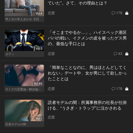
ていた”。さて、その理由とは？
恋愛
178
Vol.6
男と女の答えあわせ【Q】
「そこまでやるか…」。ハイスペック港区
パパの戦い。イクメンの皮を被ったゲス男
の、最低な手口とは
Vol.5
恋愛
43
ダディ
「簡単なことなのに、男はほとんどしてく
れない」デート中、女が男にして欲しかっ
たこととは
Vol.85
恋愛
178
オトナの恋愛論～解説編～
読者モデルの闇：所属事務所の社長が仕掛
ける、“うさぎ・トラップ”に泣かされる
恋愛
Vol.1
読者モデルの闇