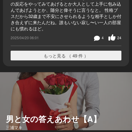
の反応をやってみてあげるとか大人として上手に包み込
んであげようとか、随分と偉そうに言うなと。 性格ブ
スだから32歳まで不安にさせられるような相手としか付
き合えずに来たんだね。誰もいない寂し〜い一人の部屋
にも慣れるほど。
2025/04/20 06:01
4
24
もっと見る （ 49 件 ）
男と女の答えあわせ【A】
三浦マキ