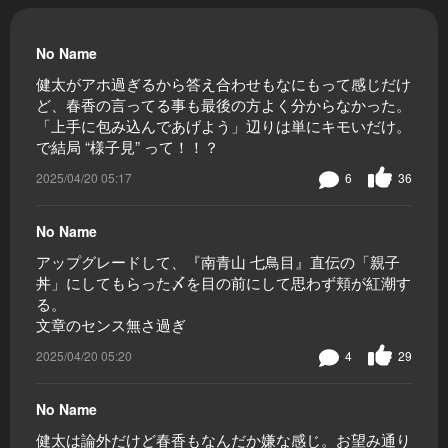
No Name
健太がアホ過ぎるから答え合わせもなにもって感じだけ
ど、春香の言ってる事も最後の方よく分からなかった。
「上手に包み込んであげよう」辺りは単にキモいだけ。
で結局 “様子見” って！！？
2025/04/20 05:17
6
36
No Name
アップグレードして、『南青山 七鳥目』直伝の「親子
丼」にしてもらった〆を目の前にして思わず頬が紅潮す
る。
文章のセンス無さ過ぎ
2025/04/20 05:20
4
29
No Name
健太は論外だけど春香もなんだか嫌な感じ。お望み通り