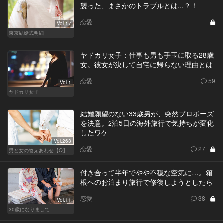
襲った、まさかのトラブルとは...？！
恋愛
Vol.17
東京結婚式明細
ヤドカリ女子：仕事も男も手玉に取る28歳
女。彼女が決して自宅に帰らない理由とは
恋愛
59
Vol.1
ヤドカリ女子
結婚願望のない33歳男が、突然プロポーズ
を決意。2泊5日の海外旅行で気持ちが変化
したワケ
Vol.263
恋愛
27
男と女の答えあわせ【Q】
付き合って半年でやや不穏な空気に…。箱
根へのお泊まり旅行で修復しようとしたら
恋愛
38
Vol.11
30歳になりまして