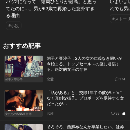
バツ2になって「結局ひとりが最高」と思っ
いよいよ
てたのに…。男が52歳で再婚した意外すぎ
れでも男
る理由
#ストー
#小説
おすすめ記事
朝子と亜沙子：2人の女の仁義なき闘いが
今始まる。トップセールスの座に君臨す
る、絶対的女王の存在
Vol.1
恋愛
174
朝子と亜沙子
「話がある」と、交際1年半の彼がいつに
なく真剣な様子。プロポーズを期待する女
だったが…
Vol.4
恋愛
38
女たちのSNS事件簿
そろそろ、西麻布なんか卒業したい。証券