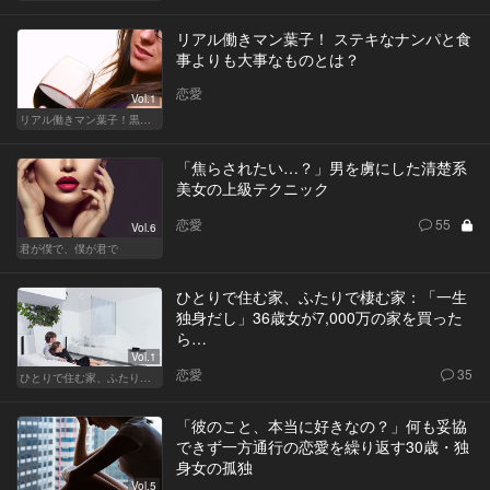
リアル働きマン葉子！ ステキなナンパと食
事よりも大事なものとは？
恋愛
Vol.1
リアル働きマン葉子！黒革の編集手帳 written by 内埜さくら
「焦らされたい…？」男を虜にした清楚系
美女の上級テクニック
恋愛
55
Vol.6
君が僕で、僕が君で
ひとりで住む家、ふたりで棲む家：「一生
独身だし」36歳女が7,000万の家を買った
ら…
Vol.1
恋愛
35
ひとりで住む家、ふたりで棲む家
「彼のこと、本当に好きなの？」何も妥協
できず一方通行の恋愛を繰り返す30歳・独
身女の孤独
Vol.5