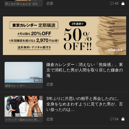
恋愛
40
男と女の答えあわせ【A】
鎌倉カレンダー：消えない「焦燥感」。東
京で消耗した男が人間を取り戻した鎌倉の
海
Vol.1
恋愛
鎌倉カレンダー
3年ぶりに片思いの相手と再会したのに。
全身をなめまわすように見てきた男が、言
い放ったのは…
Vol.12
恋愛
54
トラップ～嵌められた男と女～