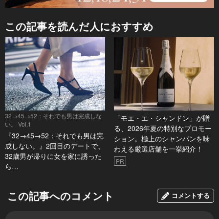
この記事を読んだ人におすすめ
32→45→52：それでも男は完成しな
「モエ・エ・シャンドン」が贈
い。 Vol.1
る、2026年夏の特別なプロモー
『32→45→52：それでも男は完
ション。極上のシャンパンを味
成しない。』2回目のデートで、
わえる厳選店舗を一挙紹介！
32歳男が帰りに女を家に誘った
PR
ら…
この記事へのコメント
コメントする