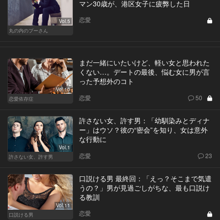
マン30歳が、港区女子に疲弊した日
恋愛
Vol.5
丸の内のプーさん
まだ一緒にいたいけど、軽い女と思われた
くない…。デートの最後、悩む女に男が言
った予想外のコト
Vol.10
恋愛
50
恋愛依存症
許さない女、許す男：「幼馴染みとディナ
ー」はウソ？彼の“密会”を知り、女は意外
な行動に
Vol.1
恋愛
23
許さない女、許す男
口説ける男 最終回：「えっ？そこまで気遣
うの？」男が見過ごしがちな、最も口説け
る教訓
Vol.11
恋愛
口説ける男