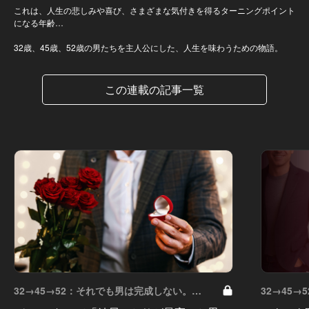
これは、人生の悲しみや喜び、さまざまな気付きを得るターニングポイント
になる年齢…
32歳、45歳、52歳の男たちを主人公にした、人生を味わうための物語。
この連載の記事一覧
32→45→52：それでも男は完成しない。
32→45→
Vol.13