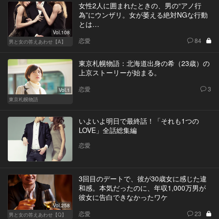
女性2人に囲まれたときの、男の“アノ行
為”にウンザリ。女が萎える絶対NGな行動
とは…
Vol.108
恋愛
84
男と女の答えあわせ【A】
東京札幌物語：北海道出身の希（23歳）の
上京ストーリーが始まる。
恋愛
3
Vol.1
東京札幌物語
いよいよ明日で最終話！「それも1つの
LOVE」全話総集編
恋愛
3回目のデートで、彼が30歳女に感じた違
和感。本気だったのに、年収1,000万男が
彼女に告白できなかったワケ
Vol.258
恋愛
23
男と女の答えあわせ【Q】