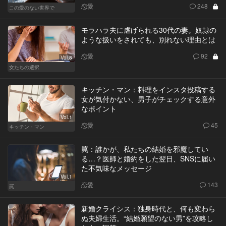
恋愛
248
この愛のない世界で
モラハラ夫に虐げられる30代の妻。奴隷の
ような扱いをされても、別れない理由とは
恋愛
92
Vol.8
女たちの選択
キッチン・マン：料理をインスタ投稿する
女が気付かない、男子がチェックする意外
なポイント
Vol.1
恋愛
45
キッチン・マン
罠：誰かが、私たちの結婚を邪魔してい
る…？医師と婚約をした翌日、SNSに届い
た不気味なメッセージ
Vol.1
恋愛
143
罠
新婚クライシス：独身時代と、何も変わら
ぬ夫婦生活。“結婚願望のない男”を攻略し