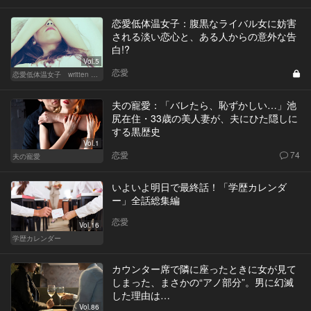
恋愛低体温女子：腹黒なライバル女に妨害
される淡い恋心と、ある人からの意外な告
白!?
Vol.5
恋愛
恋愛低体温女子 written by 内埜さくら
夫の寵愛：「バレたら、恥ずかしい…」池
尻在住・33歳の美人妻が、夫にひた隠しに
する黒歴史
Vol.1
恋愛
74
夫の寵愛
いよいよ明日で最終話！「学歴カレンダ
ー」全話総集編
恋愛
Vol.16
学歴カレンダー
カウンター席で隣に座ったときに女が見て
しまった、まさかの“アノ部分”。男に幻滅
した理由は…
Vol.86