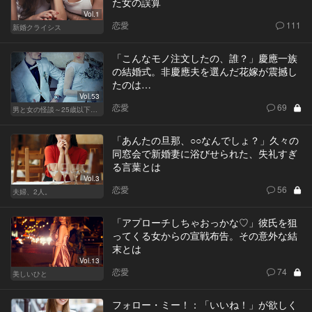
た女の誤算
Vol.1
恋愛
111
新婚クライシス
「こんなモノ注文したの、誰？」慶應一族
の結婚式。非慶應夫を選んだ花嫁が震撼し
たのは…
Vol.53
恋愛
69
男と女の怪談～25歳以下閲覧禁止～
「あんたの旦那、○○なんでしょ？」久々の
同窓会で新婚妻に浴びせられた、失礼すぎ
る言葉とは
Vol.3
恋愛
56
夫婦、2人。
「アプローチしちゃおっかな♡」彼氏を狙
ってくる女からの宣戦布告。その意外な結
末とは
Vol.13
恋愛
74
美しいひと
フォロー・ミー！：「いいね！」が欲しく