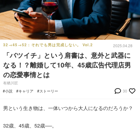
32→45→52：それでも男は完成しない。 Vol.2
2025.04.28
「バツイチ」という肩書は、意外と武器に
なる！？離婚して10年、45歳広告代理店男
の恋愛事情とは
有栖川匠
#小説
#キャリア
#ストーリー
30
男という生き物は、一体いつから大人になるのだろうか？
32歳、45歳、52歳──。