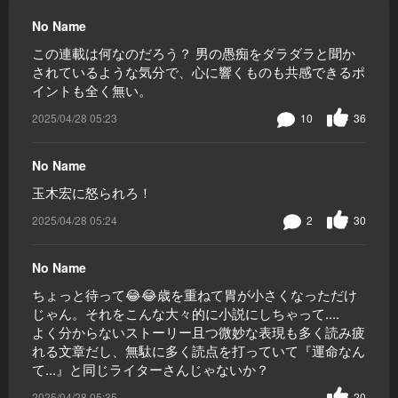
No Name
この連載は何なのだろう？ 男の愚痴をダラダラと聞か
されているような気分で、心に響くものも共感できるポ
イントも全く無い。
2025/04/28 05:23
10
36
No Name
玉木宏に怒られろ！
2025/04/28 05:24
2
30
No Name
ちょっと待って😂😂歳を重ねて胃が小さくなっただけ
じゃん。それをこんな大々的に小説にしちゃって....
よく分からないストーリー且つ微妙な表現も多く読み疲
れる文章だし、無駄に多く読点を打っていて『運命なん
て...』と同じライターさんじゃないか？
2025/04/28 05:35
20