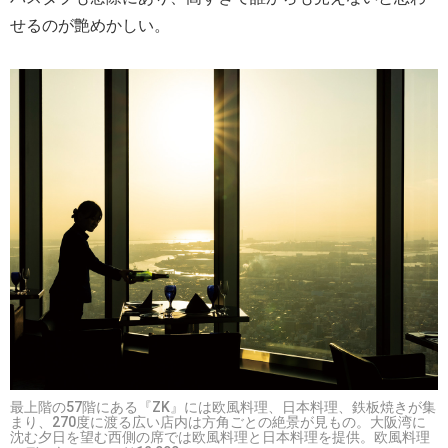
せるのが艶めかしい。
最上階の57階にある『ZK』には欧風料理、日本料理、鉄板焼きが集
まり、270度に渡る広い店内は方角ごとの絶景が見もの。大阪湾に
沈む夕日を望む西側の席では欧風料理と日本料理を提供。欧風料理