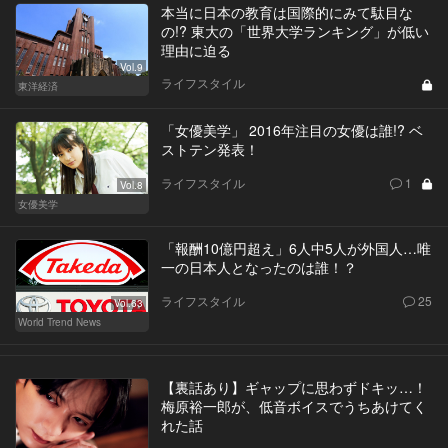
本当に日本の教育は国際的にみて駄目な
の!? 東大の「世界大学ランキング」が低い
理由に迫る
Vol.9
ライフスタイル
東洋経済
「女優美学」 2016年注目の女優は誰!? ベ
ストテン発表！
ライフスタイル
1
Vol.8
女優美学
「報酬10億円超え」6人中5人が外国人…唯
一の日本人となったのは誰！？
ライフスタイル
25
Vol.63
World Trend News
【裏話あり】ギャップに思わずドキッ…！
梅原裕一郎が、低音ボイスでうちあけてく
れた話