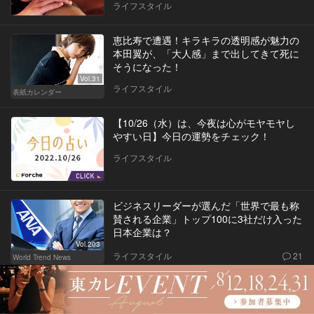
ライフスタイル
恵比寿で遭遇！キラキラの透明感が魅力の
本田翼が、「大人感」まで出してきて死に
そうになった！
Vol.31
ライフスタイル
表紙カレンダー
【10/26（水）は、今夜は心がモヤモヤし
やすい日】今日の運勢をチェック！
ライフスタイル
ビジネスリーダーが選んだ「世界で最も称
賛される企業」トップ100に3社だけ入った
日本企業は？
Vol.203
ライフスタイル
21
World Trend News
誰もが一度は迷子になる！ 世界一複雑な
新宿駅の地下通路を読み解いてみた