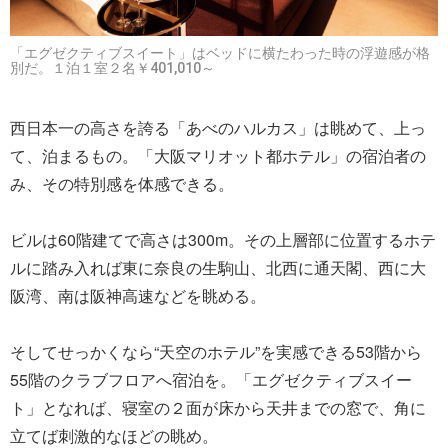
「エグゼクティブスイート」はベッドに横たわった時の浮遊感が格
別だ。１泊１室２名￥401,010～
西日本一の高さを誇る「あべのハルカス」は眺めて、上っ
て、泊まるもの。「大阪マリオット都ホテル」の宿泊者の
み、その特別感を体感できる。
ビルは60階建てで高さは300m。その上層部に位置するホテ
ルに踏み入れば東に奈良の生駒山、北西に通天閣、西に大
阪湾、南は阪神高速などを眺める。
そしてせっかくなら“天空のホテル”を実感できる53階から
55階のクラブフロアへ宿泊を。「エグゼクティブスイー
ト」となれば、寝室の２面が床から天井までの窓で、角に
立てば刺激的なほどの眺め。