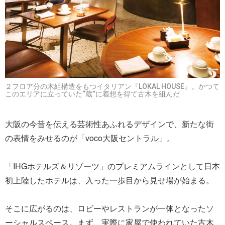
２フロア分の木組構造をもつイタリアン『LOKAL HOUSE』。かつて
このエリアに立っていた“蔵”に着想を得て古木を組んだ
大阪の今昔を伝える芸術性あふれるデザインで、新たな街
の表情をみせるのが「voco大阪セントラル」。
「IHGホテルズ＆リゾーツ」のプレミアムラインとして日本
初上陸したホテルは、入った一歩目から見せ場が始まる。
そこに広がるのは、ロビーやレストランが一体となったソ
ーシャルスペース。まず、実際に家屋で使われていた古木