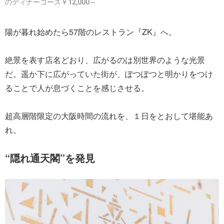
のディナーコース￥12,000～
陽が暮れ始めたら57階のレストラン『ZK』へ。
絶景を表す店名どおり、広がるのは別世界のような光景
だ。遥か下に広がっていた街が、ぽつぽつと明かりをつけ
ることで人が息づくことを感じさせる。
超高層階限定の大阪時間の流れを、１日をとおして堪能あ
れ。
“隠れ通天閣”を発見