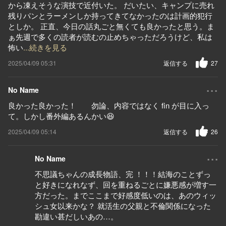
から凍えそうな演技で近付いた。 だいたい、キャンプに売れ
残りパンとラーメンしか持ってきてなかったのは計画的犯行
としか。 正直、今日の話丸ごと無くても良かったと思う。ま
ぁ先週で多くの読者が読むの止めちゃっただろうけど、私は
怖い
...続きを見る
2025/04/09 05:31
返信する
27
...
No Name
良かった良かった！ 勿論、内容ではなく fin が目に入っ
て。しかし番外編あるんかい😆
2025/04/09 05:14
返信する
26
...
No Name
不思議ちゃんの成長物語、完 ！！！結海のことずっ
と好きになれなず、回を重ねるごとに嫌悪感が増す一
方だった。までここまで好感度低いのは、あのウィッ
シュ女以来かな？ 就活生の父親と不倫関係になった
勘違い甚だしいあの…。