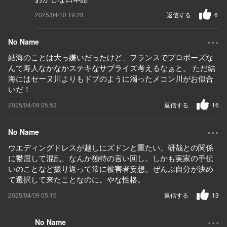
2025/04/10 19:28
返信する
6
...
No Name
結海のことは大っ嫌いだったけど、フランスでプロポーズな
んて寿人なかなかステキなサプライズ考えるなぁと。 ただ結
海にはセーヌ川よりもドブのように濁ったメコン川がお似合
いだ！
2025/04/09 05:53
返信する
16
...
No Name
ウエディングドレスが越しにズドンと重たい、研哉との関係
に鬱屈して混乱、なんか独特の言い回し。しかも実家の手伝
いのことなど振り返って常に被害者妄想。ぜんぶ自分が決め
て選択して来たことなのに。やな性格。
2025/04/09 05:16
返信する
13
...
No Name