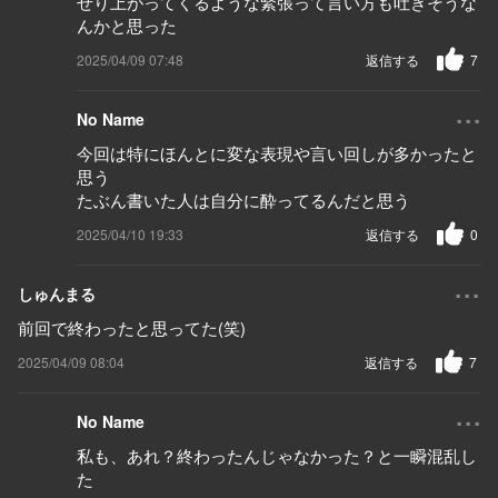
せり上がってくるような緊張って言い方も吐きそうな
んかと思った
2025/04/09 07:48
返信する
7
...
No Name
今回は特にほんとに変な表現や言い回しが多かったと
思う
たぶん書いた人は自分に酔ってるんだと思う
2025/04/10 19:33
返信する
0
...
しゅんまる
前回で終わったと思ってた(笑)
2025/04/09 08:04
返信する
7
...
No Name
私も、あれ？終わったんじゃなかった？と一瞬混乱し
た