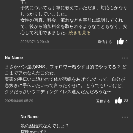
す。
予約についても丁寧に教えていただき、対応もかなり
しっかりしていました。
女性の写真、料金、流れなども事前に説明してくれ
て、後から追加料金を取られるようなこともなく、安
心して利用できました
...続きを見る
2026/07/13 20:49
返信する
0
...
No Name
まさかパン屋のSNS、フォロワー増やす目的でやってる？ ど
こまでアホなんだこの女。
実家の手伝いに追われて体が悲鳴をあげていたって、自分が
息抜きに手伝いたいって言ったくせに。 どうでもいいけど、
クソだっさいウエディングドレス選んだんだろうな〜
2025/04/09 05:29
返信する
23
...
No Name
娘の結婚式なんでしょ？
店閉めれば？