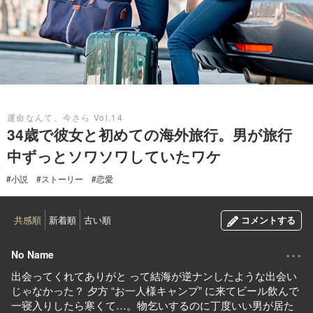
2025.04.09
運命なんて、今さら Vol.14
34歳で彼女と初めての海外旅行。男が旅行
中ずっとソワソワしていたワケ
#小説
#ストーリー
#恋愛
共感順
新着順
古い順
コメントする
...
No Name
出会ってくれてありがと って結海が逆ナンしたような出会い
じゃなかった？ 夕方 “お一人様キャンプ” に来てビール飲んで
一寝入りしたら寒くて…。物乞いするのに丁度いい男が居た