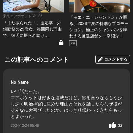
東京エアポケット Vol.25
「モエ・エ・シャンドン」が贈
「また振られた！」慶応卒・外
る、2026年夏の特別なプロモー
銀勤務の29歳女。毎回同じ理由
ション。極上のシャンパンを味
で、彼氏に振られ続け…
わえる厳選店舗を一挙紹介！
PR
この記事へのコメント
コメントする
No Name
いい話だった。
エアポケットは好きな連載だけど、欲を言うならもう少
し深く明治神宮に決めた理由とそれを話したらなぜ彼が
そんなに大喜びしたのか、はっきり伝わってきたらもっ
とよかった。
2024/12/24 05:49
32