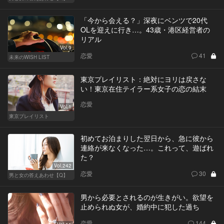
「今から会える？」深夜にベンツで20代
OLを迎えに行き…。43歳・港区経営者の
リアル
Vol.9
恋愛
41
未来のWISH LIST
東京プレイリスト：絶対にヨリは戻さな
い！東京在住テイラー系女子の恋の結末
恋愛
Vol.1
東京プレイリスト
初めてお泊まりした翌日から、急に彼から
連絡が来なくなった…。これって、遊ばれ
た？
Vol.242
恋愛
30
男と女の答えあわせ【Q】
男から必要とされるのが生きがい。欲望を
止められぬ女が、婚約中に犯した過ち
恋愛
144