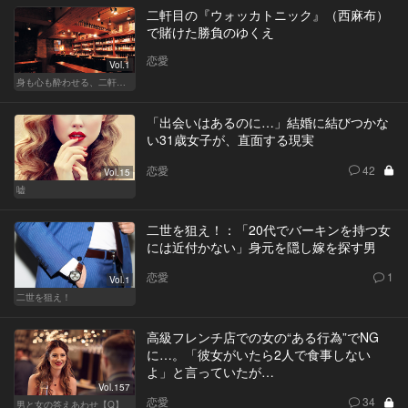
二軒目の『ウォッカトニック』（西麻布）
で賭けた勝負のゆくえ
恋愛
Vol.1
身も心も酔わせる、二軒目の切り札
「出会いはあるのに…」結婚に結びつかな
い31歳女子が、直面する現実
恋愛
42
Vol.15
嘘
二世を狙え！：「20代でバーキンを持つ女
には近付かない」身元を隠し嫁を探す男
恋愛
1
Vol.1
二世を狙え！
高級フレンチ店での女の“ある行為”でNG
に…。「彼女がいたら2人で食事しない
よ」と言っていたが…
Vol.157
恋愛
34
男と女の答えあわせ【Q】