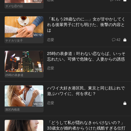
Vol.11
ダメな恋の話
「私もう28歳なのに…」女が甘やかしてく
れる後輩男子に打ち明けた、衝撃の内容と
は
Vol.12
恋愛
42
ヤドカリ女子
25時の表参道：叶わない恋ならば、いっそ
忘れたい。可憐で危険な、人妻からの誘惑
恋愛
Vol.1
25時の表参道
ハワイ大好き港区民。東京と同じ顔ぶれで
遊ぶハワイに、何を求む？
恋愛
Vol.13
港区内格差
「どうして私が隠れなきゃいけないの？」
33歳女が婚約者からうけた残酷すぎる仕打