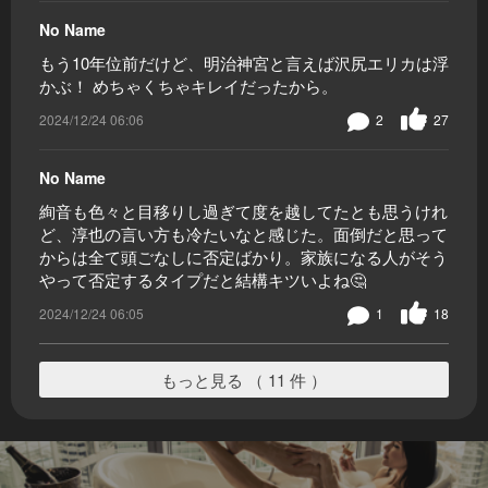
No Name
もう10年位前だけど、明治神宮と言えば沢尻エリカは浮
かぶ！ めちゃくちゃキレイだったから。
2024/12/24 06:06
2
27
No Name
絢音も色々と目移りし過ぎて度を越してたとも思うけれ
ど、淳也の言い方も冷たいなと感じた。面倒だと思って
からは全て頭ごなしに否定ばかり。家族になる人がそう
やって否定するタイプだと結構キツいよね🤔
2024/12/24 06:05
1
18
もっと見る （ 11 件 ）