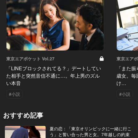
東京エアポケット Vol.27
東京エアポケ
「LINEブロックされてる？」デートしてい
「また振
た相手と突然音信不通に…。年上男のズル
歳女。毎
い本音
け…
#小説
#小説
おすすめ記事
夏の恋：「東京オリンピックに一緒に行こ
う」と誓い合った男と女。7年越しの約束