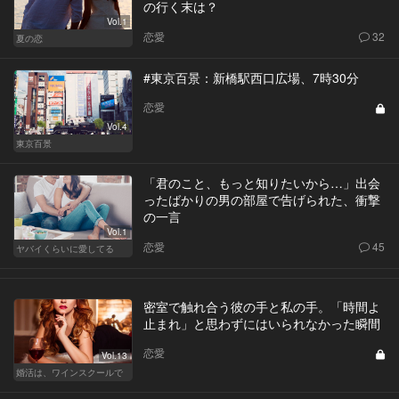
の行く末は？
Vol.1
恋愛
32
夏の恋
#東京百景：新橋駅西口広場、7時30分
恋愛
Vol.4
東京百景
「君のこと、もっと知りたいから…」出会
ったばかりの男の部屋で告げられた、衝撃
の一言
Vol.1
恋愛
45
ヤバイくらいに愛してる
密室で触れ合う彼の手と私の手。「時間よ
止まれ」と思わずにはいられなかった瞬間
恋愛
Vol.13
婚活は、ワインスクールで