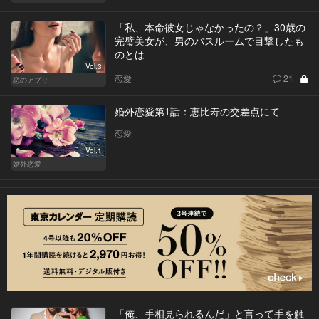
「私、本命彼女じゃなかったの？」30歳の
完璧美女が、男のバスルームで目撃したも
のとは
Vol.3
恋愛
21
恋のアプリ
婚外恋愛第1話：恵比寿の交差点にて
恋愛
Vol.1
婚外恋愛
「俺、手相見られるんだ」と言って手を触