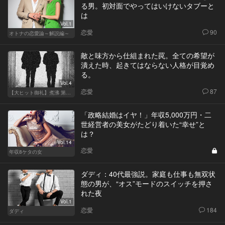
る男。初対面でやってはいけないタブーと
は
Vol.1
恋愛
90
オトナの恋愛論～解説編～
敵と味方から仕組まれた罠。全ての希望が
潰えた時、起きてはならない人格が目覚め
る。
Vol.4
恋愛
87
【大ヒット御礼】煮沸 第二章
「政略結婚はイヤ！」年収5,000万円・二
世経営者の美女がたどり着いた“幸せ”と
は？
Vol.14
恋愛
年収8ケタの女
ダディ：40代最強説。家庭も仕事も無双状
態の男が、“オス”モードのスイッチを押さ
れた夜
Vol.1
恋愛
184
ダディ