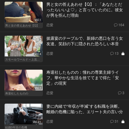
男と女の答えあわせ【Q】：「あなたとだ
ったらいいよ♡」と言っていたのに。彼女
が男を拒んだ理由
Vol.1
恋愛
164
男と女の答えあわせ【Q】
披露宴のテーブルで、新婦の悪口を言う女
友達。笑顔の下に隠された恐ろしい本音
恋愛
13
Vol.4
スモールワールド～上流階級の社会～
寿退社したものの：憧れの専業主婦ライ
フ。華やかな生活を捨ててまで得た「安
定」の現実
Vol.1
恋愛
3
寿退社したものの
妻に内緒で“年収が半減”する転職を決断。
離婚の危機に陥った、エリート夫の言い分
恋愛
31
Vol.21
結婚3年目の危機