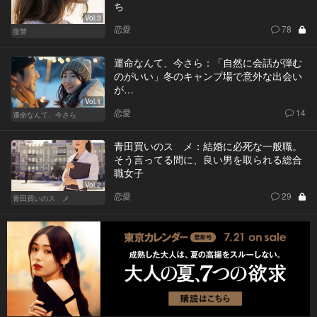
ち
Vol.3
恋愛
78
復讐
運命なんて、今さら：「自然に会話が弾む
のがいい」冬のキャンプ場で意外な出会い
が…
Vol.1
恋愛
14
運命なんて、今さら
青田買いのスゝメ：結婚に必死な一般職。
そう言ってる間に、良い男を取られる総合
職女子
Vol.2
恋愛
29
青田買いのスゝメ