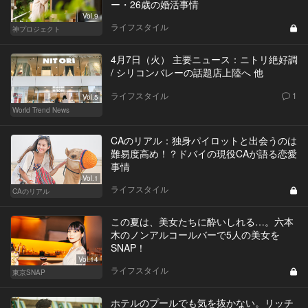
ー・26歳の婚活事情
Vol.9
ライフスタイル
神プロジェクト
4月7日（火） 主要ニュース：ニトリ絶好調
/ シリコンバレーの話題店上陸へ 他
ライフスタイル
1
Vol.5
World Trend News
CAのリアル：独身パイロットと出会うのは
難易度高め！？ドバイの現役CAが語る恋愛
事情
Vol.1
ライフスタイル
CAのリアル
この夏は、美女たちに酔いしれる…。六本
木のノンアルコールバーで5人の美女を
SNAP！
Vol.14
ライフスタイル
東京SNAP
ホテルのプールでも気を抜かない。リッチ