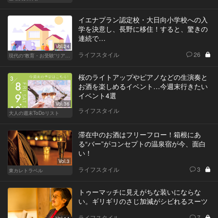
イエナプラン認定校・大日向小学校への入
学を決意し、長野に移住！すると、驚きの
連続で…
Vol.24
ライフスタイル
26
現代の“教育・お受験”リアルドキュメント
桜のライトアップやピアノなどの生演奏と
お酒を楽しめるイベント…今週末行きたい
イベント4選
Vol.36
ライフスタイル
大人の週末ToDoリスト
滞在中のお酒はフリーフロー！箱根にあ
る“バー”がコンセプトの温泉宿が今、面白
い！
Vol.3
ライフスタイル
3
東カレトラベル
トゥーマッチに見えがちな装いにならな
い。ギリギリのさじ加減がシビれるスーツ
ライフスタイル
7