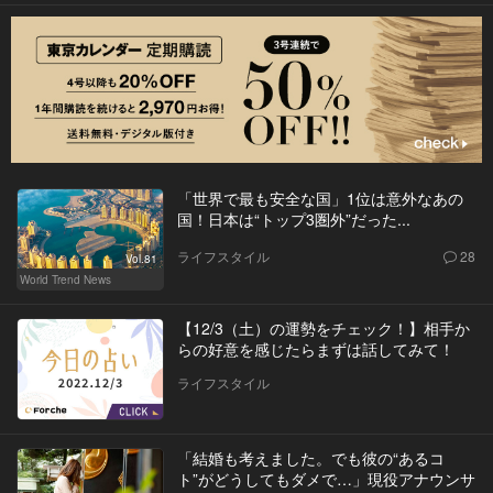
「世界で最も安全な国」1位は意外なあの
国！日本は“トップ3圏外”だった...
ライフスタイル
28
Vol.81
World Trend News
【12/3（土）の運勢をチェック！】相手か
らの好意を感じたらまずは話してみて！
ライフスタイル
「結婚も考えました。でも彼の“あるコ
ト”がどうしてもダメで…」現役アナウンサ