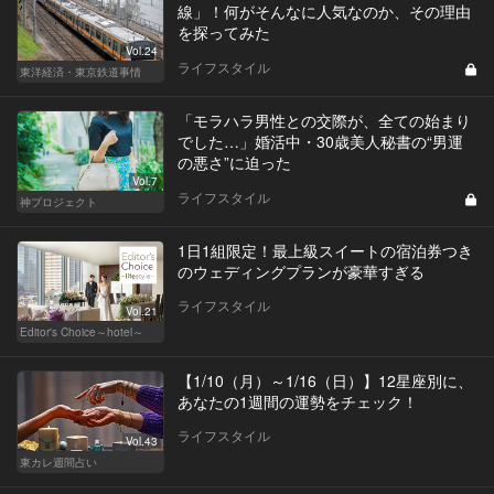
線」！何がそんなに人気なのか、その理由
を探ってみた
Vol.24
ライフスタイル
東洋経済・東京鉄道事情
「モラハラ男性との交際が、全ての始まり
でした…」婚活中・30歳美人秘書の“男運
の悪さ”に迫った
Vol.7
ライフスタイル
神プロジェクト
1日1組限定！最上級スイートの宿泊券つき
のウェディングプランが豪華すぎる
ライフスタイル
Vol.21
Editor's Choice～hotel～
【1/10（月）～1/16（日）】12星座別に、
あなたの1週間の運勢をチェック！
ライフスタイル
Vol.43
東カレ週間占い