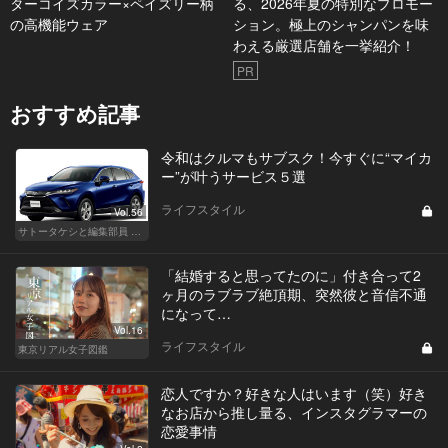
ターコイズカラー×ペイズリー柄
る、2026年夏の特別なプロモー
の高機能ウェア
ション。極上のシャンパンを味
わえる厳選店舗を一挙紹介！
PR
おすすめ記事
令和はクルマもサブスク！今すぐに“マイカ
ー”が叶うサービス５選
ライフスタイル
Vol.56
サトータケシと編集部員 船山の"CAR GENTSへの道"
「結婚すると思ってたのに」付き合って2
ヶ月のラブラブ絶頂期、突然彼と音信不通
になって…
Vol.16
ライフスタイル
東京リアル女子図鑑
恋人ですか？好きな人はいます（笑）好き
なお店から推し量る、インスタグラマーの
恋愛事情