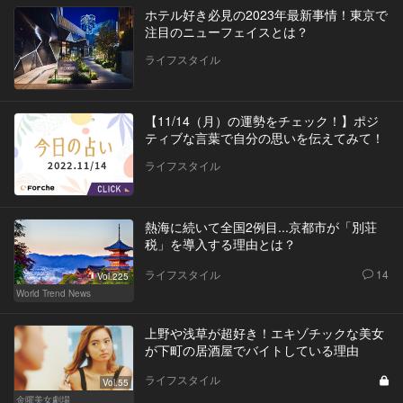
ホテル好き必見の2023年最新事情！東京で
注目のニューフェイスとは？
ライフスタイル
【11/14（月）の運勢をチェック！】ポジ
ティブな言葉で自分の思いを伝えてみて！
ライフスタイル
熱海に続いて全国2例目...京都市が「別荘
税」を導入する理由とは？
ライフスタイル
14
Vol.225
World Trend News
上野や浅草が超好き！エキゾチックな美女
が下町の居酒屋でバイトしている理由
ライフスタイル
Vol.55
金曜美女劇場