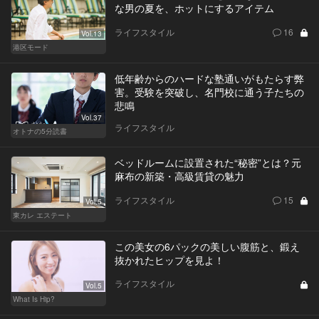
な男の夏を、ホットにするアイテム
ライフスタイル
16
Vol.13
港区モード
低年齢からのハードな塾通いがもたらす弊
害。受験を突破し、名門校に通う子たちの
悲鳴
Vol.37
ライフスタイル
オトナの5分読書
ベッドルームに設置された“秘密”とは？元
麻布の新築・高級賃貸の魅力
ライフスタイル
15
Vol.5
東カレ エステート
この美女の6パックの美しい腹筋と、鍛え
抜かれたヒップを見よ！
ライフスタイル
Vol.5
What Is Hip?