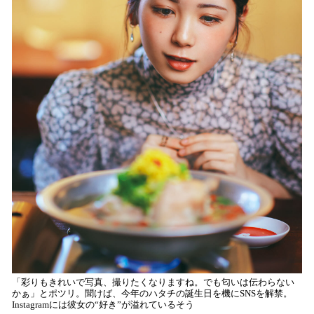
普
は
友
「彩りもきれいで写真、撮りたくなりますね。でも匂いは伝わらない
かぁ」とポツリ。聞けば、今年のハタチの誕生日を機にSNSを解禁。
Instagramには彼女の“好き”が溢れているそう