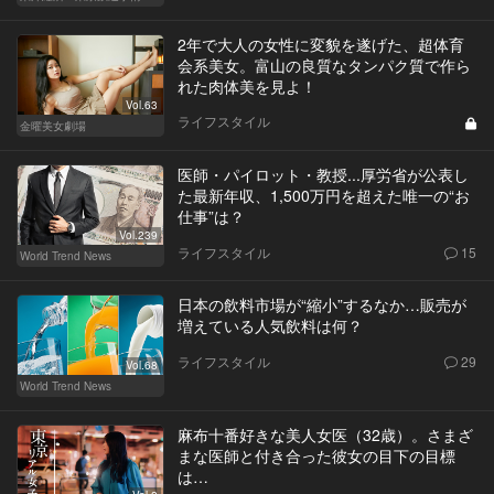
2年で大人の女性に変貌を遂げた、超体育
会系美女。富山の良質なタンパク質で作ら
れた肉体美を見よ！
Vol.63
ライフスタイル
金曜美女劇場
医師・パイロット・教授...厚労省が公表し
た最新年収、1,500万円を超えた唯一の“お
仕事”は？
Vol.239
ライフスタイル
15
World Trend News
日本の飲料市場が“縮小”するなか…販売が
増えている人気飲料は何？
ライフスタイル
29
Vol.68
World Trend News
麻布十番好きな美人女医（32歳）。さまざ
まな医師と付き合った彼女の目下の目標
は…