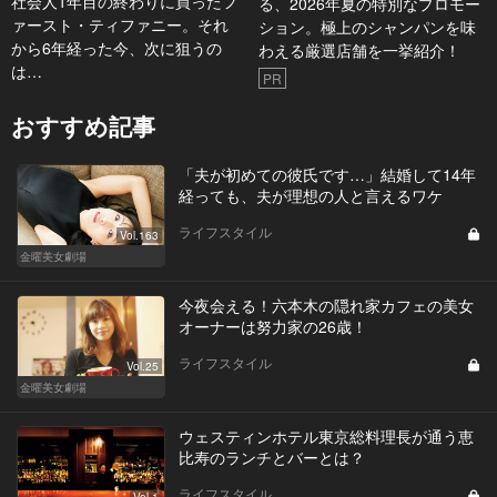
社会人1年目の終わりに買ったフ
る、2026年夏の特別なプロモー
ァースト・ティファニー。それ
ション。極上のシャンパンを味
から6年経った今、次に狙うの
わえる厳選店舗を一挙紹介！
は…
PR
おすすめ記事
「夫が初めての彼氏です…」結婚して14年
経っても、夫が理想の人と言えるワケ
ライフスタイル
Vol.163
金曜美女劇場
今夜会える！六本木の隠れ家カフェの美女
オーナーは努力家の26歳！
ライフスタイル
Vol.25
金曜美女劇場
ウェスティンホテル東京総料理長が通う恵
比寿のランチとバーとは？
ライフスタイル