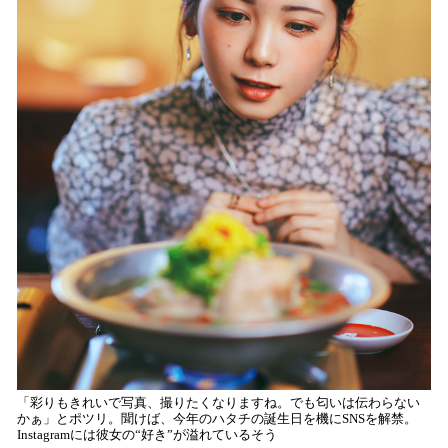
普
は
友
「彩りもきれいで写真、撮りたくなりますね。でも匂いは伝わらない
かぁ」とポツリ。聞けば、今年のハタチの誕生日を機にSNSを解禁。
Instagramには彼女の“好き”が溢れているそう