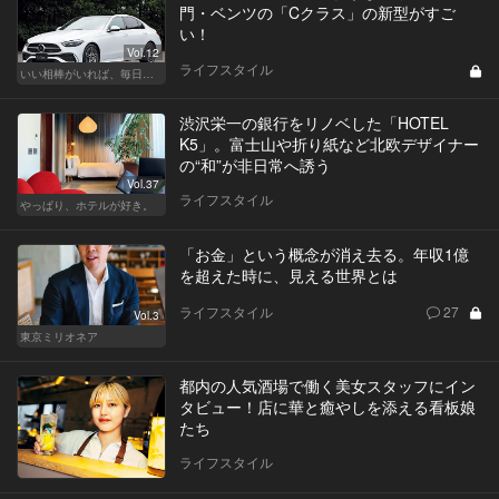
門・ベンツの「Cクラス」の新型がすご
い！
Vol.12
ライフスタイル
いい相棒がいれば、毎日が楽しい。クルマがあるとできること
渋沢栄一の銀行をリノベした「HOTEL
K5」。富士山や折り紙など北欧デザイナー
の“和”が非日常へ誘う
Vol.37
ライフスタイル
やっぱり、ホテルが好き。
「お金」という概念が消え去る。年収1億
を超えた時に、見える世界とは
ライフスタイル
27
Vol.3
東京ミリオネア
都内の人気酒場で働く美女スタッフにイン
タビュー！店に華と癒やしを添える看板娘
たち
ライフスタイル