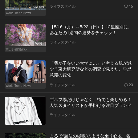
ライフスタイル
15
Vol.183
World Trend News
【5/16（月）～5/22（日）】12星座別に、
あなたの1週間の運勢をチェック！
ライフスタイル
Vol.61
東カレ週間占い
「我が子をいい大学に…」と考える親が減
少？東大研究所などの調査で見えた、学歴
意識の変化
Vol.223
ライフスタイル
23
World Trend News
ゴルフ場だけじゃなく、街でも楽しめる！
人気スタイリストが手掛ける注目ブランド
ライフスタイル
まるで“魔法の絨毯”のような乗り心地。名