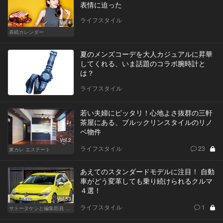
表情に迫った
ライフスタイル
Vol.4
表紙カレンダー
夏のメンズコーデを大人カジュアルに昇華
してくれる、いま話題のコラボ腕時計と
は？
ライフスタイル
若い夫婦にピッタリ！心地よさ抜群の三軒
茶屋にある、ブルックリンスタイルのリノ
ベ物件
Vol.2
ライフスタイル
23
東カレ エステート
あえてのスタンダードモデルに注目！ 自動
車がどう変革しても乗り続けられるクルマ
４選！
Vol.53
ライフスタイル
1
サトータケシと編集部員 船山の"CAR GENTSへの道"