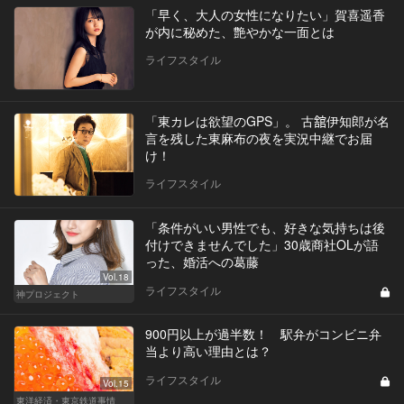
「早く、大人の女性になりたい」賀喜遥香
が内に秘めた、艶やかな一面とは
ライフスタイル
「東カレは欲望のGPS」。 古舘伊知郎が名
言を残した東麻布の夜を実況中継でお届
け！
ライフスタイル
「条件がいい男性でも、好きな気持ちは後
付けできませんでした」30歳商社OLが語
った、婚活への葛藤
Vol.18
ライフスタイル
神プロジェクト
900円以上が過半数！ 駅弁がコンビニ弁
当より高い理由とは？
ライフスタイル
Vol.15
東洋経済・東京鉄道事情