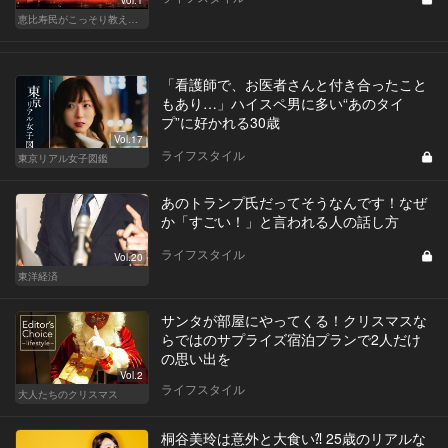
Vol.1
恵比寿民がこっそり教える、 “俺の恵比寿”
「看護師で、お医者さんと付き合ったこと
もあり…」ハイスペ男に多い“あのタイ
プ”に好かれる30歳
Vol.17
ライフスタイル
東京リアル女子図鑑
あのトランプ氏だってそうなんです！なぜ
か「すごい！」と言われる人の話し方
ライフスタイル
Vol.20
東洋経済
サンタが部屋にやってくる！クリスマスな
らではのサプライズ宿泊プランで2人だけ
の思い出を
Vol.2
ライフスタイル
大人たちのクリスマス
桐谷美玲は意外と大食い⁈ 25歳のリアルな