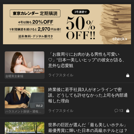
「お腹周りにお肉がある男性も可愛い
♡」“日本一美しいヒップ”の彼女が語る、
意外な恋愛観
Vol.65
ライフスタイル
金曜美女劇場
終業後に若手社員3人がオンラインで密
談。どうしても許せなかった上司を内部通
報した理由
Vol.2
ライフスタイル
13
ハラスメント探偵～通報編～
世界の巨匠が選んだ「最も美しいホテル」
最優秀賞に輝いた日本の高級ホテルとは？