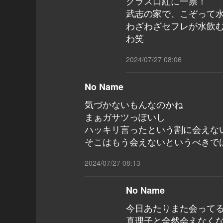
グラス口紅に一票！
武志の家で、こぞって
わざわざセフレが水飲
わ笑
2024/07/27 08:06
No Name
気づかないもんなのかね
まぁガサツっぽいし
ハッキリ言ったという割に会えな
そこはもう会えないというべきで
2024/07/27 08:13
No Name
今日あたりまた会って
真理子と全然会えなく