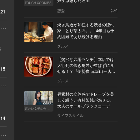
娘が激怒した理由
TOUGH COOKIES
恋愛
9
21
焼き鳥通が熱狂する渋谷の隠れ
...
家『とり茶太郎』。14年目も予
約困難であり続ける理由
。
グルメ
気
【贅沢な穴場ランチ】本店では
大行列の焼き鳥丼が並ばずに食
15
せる！？『伊勢廣 赤坂山王店』
へ
グルメ
...
異素材の立体感でドレープを美
しく纏う。有村架純が魅せる、
Vol.53
大人のオールブラックコーデ
東カレ女子の作り方
ライフスタイル
14
...