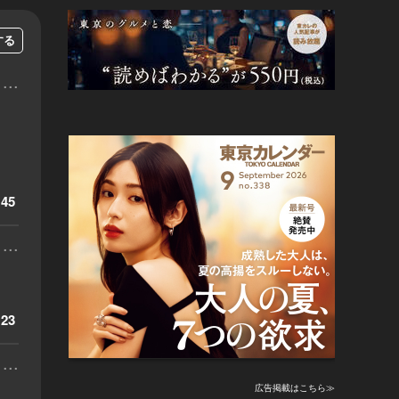
する
...
45
...
23
...
広告掲載はこちら≫