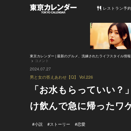
東京カレンダー 
レストラン予
東京カレンダー | 最新のグルメ、洗練されたライフスタイル情報
コメント
2024.07.27
男と女の答えあわせ【Q】 Vol.226
「お水もらっていい？」
け飲んで急に帰ったワ
#小説
#ストーリー
#恋愛