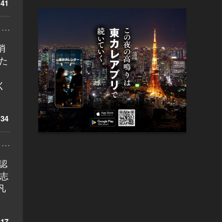
41
...
消
た
く
34
...
認
志
凡
17