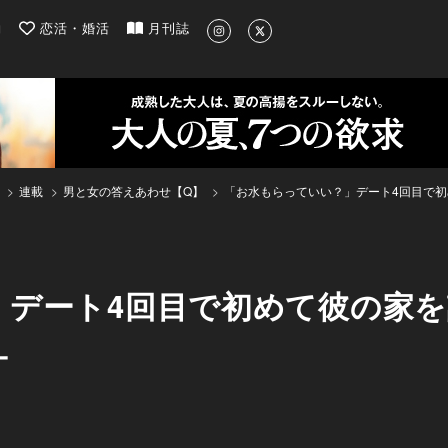
| 最新のグルメ、洗練されたライフスタイル情報
約
恋活・婚活
月刊誌
連載
男と女の答えあわせ【Q】
「お水もらっていい？」デート4回目で初
デート4回目で初めて彼の家を
ケ