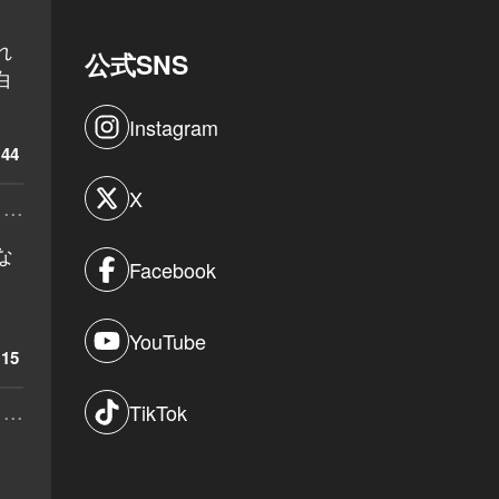
れ
公式SNS
白
Instagram
44
X
...
な
Facebook
YouTube
15
...
TikTok