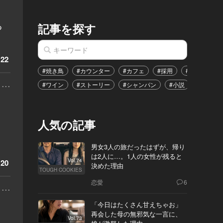
る
記事を探す
22
#焼き鳥
#カウンター
#カフェ
#採用
#恋愛
#
...
#ワイン
#ストーリー
#シャンパン
#小説
#イベン
人気の記事
男女3人の旅だったはずが、帰り
は2人に…。1人の女性が残ると
Vol.74
20
決めた理由
TOUGH COOKIES
恋愛
6
...
「今日はたくさん甘えちゃお」
再会した母の無邪気な一言に、
Vol.73