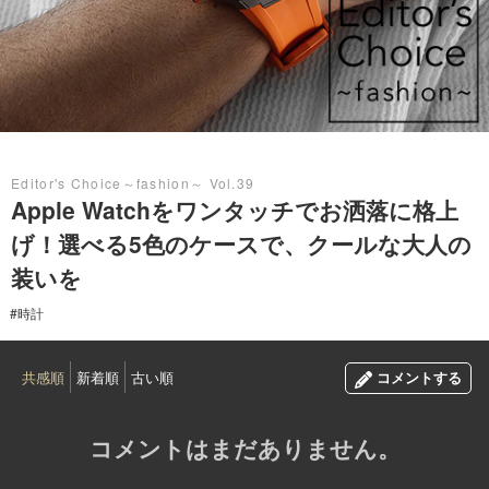
2024.04.02
Editor's Choice～fashion～ Vol.39
Apple Watchをワンタッチでお洒落に格上
げ！選べる5色のケースで、クールな大人の
装いを
#時計
共感順
新着順
古い順
コメントする
コメントはまだありません。