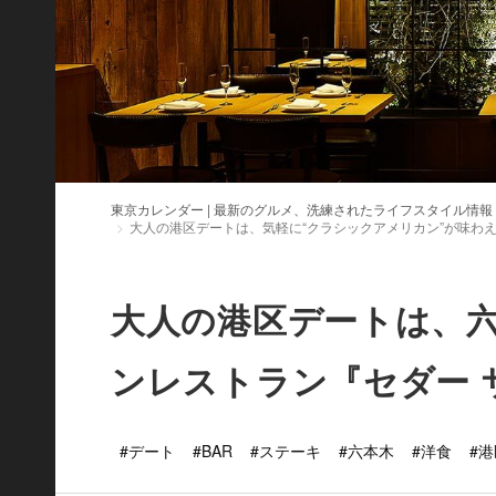
東京カレンダー | 最新のグルメ、洗練されたライフスタイル情報
大人の港区デートは、気軽に“クラシックアメリカン”が味わ
大人の港区デートは、
ンレストラン『セダー 
#デート
#BAR
#ステーキ
#六本木
#洋食
#港