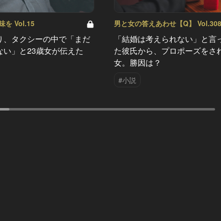
 Vol.15
男と女の答えあわせ【Q】 Vol.30
り、タクシーの中で「まだ
「結婚は考えられない」と言
ない」と23歳女が伝えた
た彼氏から、プロポーズをさ
女。勝因は？
#小説