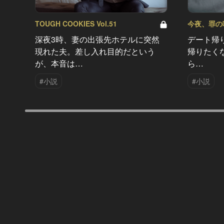
TOUGH COOKIES Vol.51
今夜、罪の味を
深夜3時、妻の出張先ホテルに突然
デート帰
現れた夫。差し入れ目的だという
帰りたく
が、本音は…
ら…
#小説
#小説