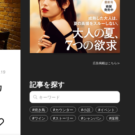
広告掲載はこちら≫
.19
記事を探す
カ
#焼き鳥
#カウンター
#小説
#イベント
#港区
#ワイン
#ストーリー
#シャンパン
#採用
#恋