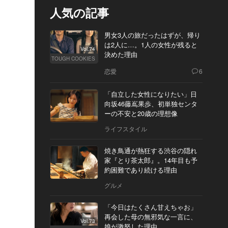
人気の記事
男女3人の旅だったはずが、帰り
は2人に…。1人の女性が残ると
Vol.74
決めた理由
TOUGH COOKIES
恋愛
6
「自立した女性になりたい」日
向坂46藤嶌果歩、初単独センタ
ーの不安と20歳の理想像
ライフスタイル
焼き鳥通が熱狂する渋谷の隠れ
家『とり茶太郎』。14年目も予
約困難であり続ける理由
グルメ
「今日はたくさん甘えちゃお」
再会した母の無邪気な一言に、
Vol.73
娘が激怒した理由