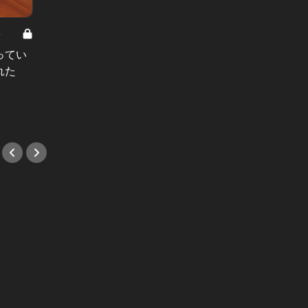
8
男と女の答えあわせ【A】 Vol.308
ってい
結婚願望ゼロだった27歳男性が、交
れた
際2年で突然プロポーズ。彼の心が
変わった“理由”とは
#小説