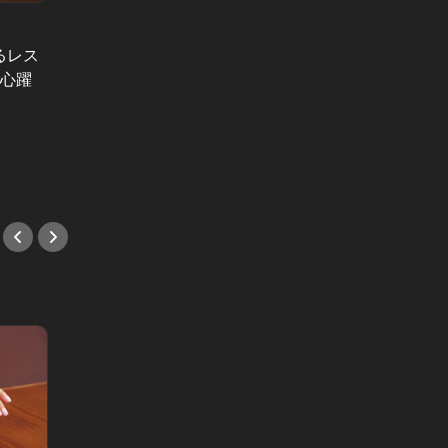
グルメトリビア！飲み会やデートで会話
のネタになるQ＆A Vol.16
るレス
和食店で最初に出てくる華やかな盛
ら心躍
り合わせの「八寸」って、どんな意
“お年
味？
う！周
#和食
が正解
#ギフ