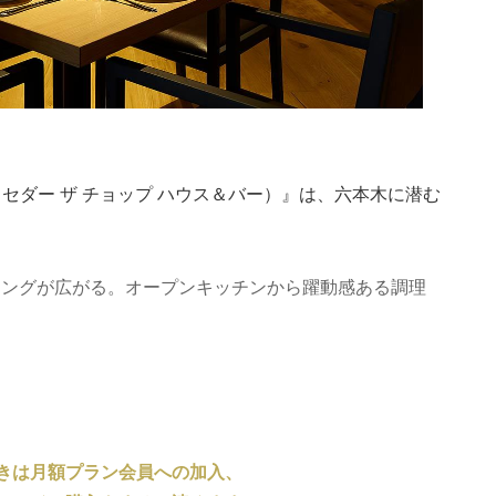
BAR（セダー ザ チョップ ハウス＆バー）』は、六本木に潜む
ニングが広がる。オープンキッチンから躍動感ある調理
。
きは月額プラン会員への加入、