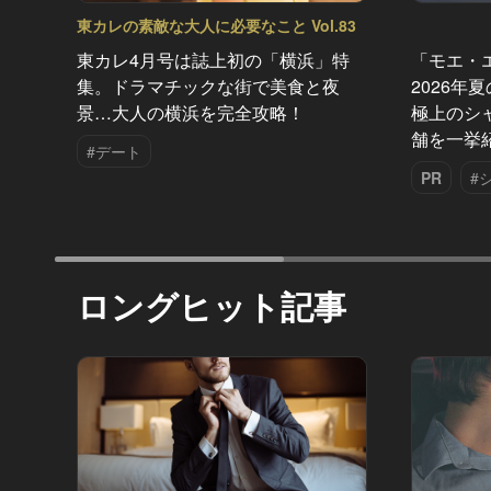
東カレの素敵な大人に必要なこと Vol.83
東カレ4月号は誌上初の「横浜」特
「モエ・
集。ドラマチックな街で美食と夜
2026年
景…大人の横浜を完全攻略！
極上のシ
舗を一挙
#デート
PR
#
ロングヒット記事