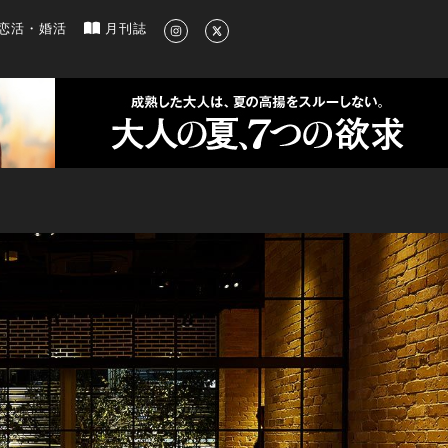
新のグルメ、洗練されたライフスタイル情報
恋活・婚活
月刊誌