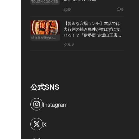
TOUGH COOKIES
恋愛
9
【贅沢な穴場ランチ】本店では
大行列の焼き鳥丼が並ばずに食
Vol.7
せる！？『伊勢廣 赤坂山王店』
焼き鳥が艶めいてきた
へ
グルメ
公式SNS
Instagram
X