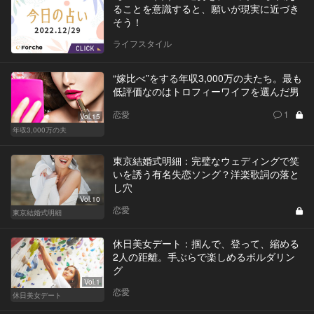
ることを意識すると、願いが現実に近づき
そう！
ライフスタイル
“嫁比べ”をする年収3,000万の夫たち。最も
低評価なのはトロフィーワイフを選んだ男
恋愛
1
Vol.15
年収3,000万の夫
東京結婚式明細：完璧なウェディングで笑
いを誘う有名失恋ソング？洋楽歌詞の落と
し穴
Vol.10
恋愛
東京結婚式明細
休日美女デート：掴んで、登って、縮める
2人の距離。手ぶらで楽しめるボルダリン
グ
Vol.1
恋愛
休日美女デート