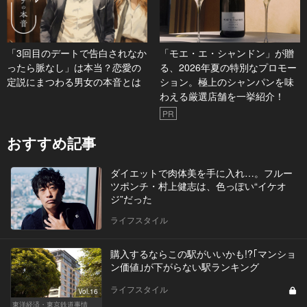
「3回目のデートで告白されなか
「モエ・エ・シャンドン」が贈
ったら脈なし」は本当？恋愛の
る、2026年夏の特別なプロモー
定説にまつわる男女の本音とは
ション。極上のシャンパンを味
わえる厳選店舗を一挙紹介！
PR
おすすめ記事
ダイエットで肉体美を手に入れ…。フルー
ツポンチ・村上健志は、色っぽい“イケオ
ジ”だった
ライフスタイル
購入するならこの駅がいいかも!?｢マンショ
ン価値｣が下がらない駅ランキング
ライフスタイル
Vol.16
東洋経済・東京鉄道事情