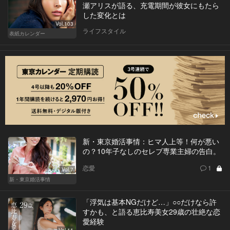
瀬アリスが語る、充電期間が彼女にもたら
した変化とは
Vol.103
ライフスタイル
表紙カレンダー
新・東京婚活事情：ヒマ人上等！何が悪い
の？10年子なしのセレブ専業主婦の告白。
恋愛
1
Vol.7
新・東京婚活事情
「浮気は基本NGだけど…」○○だけなら許
すかも、と語る恵比寿美女29歳の壮絶な恋
愛経験
Vol.11