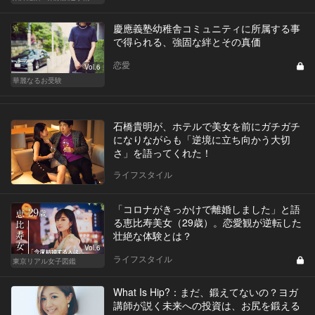
慶應義塾幼稚舎コミュニティに所属する事
で得られる、強固な絆とその真価
恋愛
Vol.6
華麗なるお受験
石橋貴明が、ホテルで美女を前にガチガチ
になりながらも「逆境に立ち向かう大切
さ」を語ってくれた！
ライフスタイル
「コロナがきっかけで離婚しました」と語
る恵比寿美女（29歳）。恋愛観が逆転した
壮絶な体験とは？
Vol.6
ライフスタイル
東京リアル女子図鑑
What Is Hip?：まだ、鍛えてないの？ヨガ
講師が説く未来への投資は、お尻を鍛える