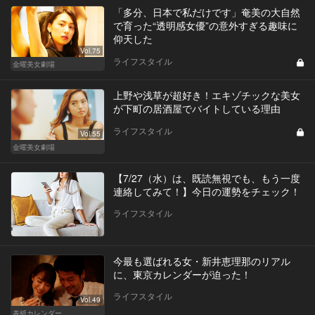
「多分、日本で私だけです」奄美の大自然
で育った“透明感女優”の意外すぎる趣味に
仰天した
Vol.75
ライフスタイル
金曜美女劇場
上野や浅草が超好き！エキゾチックな美女
が下町の居酒屋でバイトしている理由
ライフスタイル
Vol.55
金曜美女劇場
【7/27（水）は、既読無視でも、もう一度
連絡してみて！】今日の運勢をチェック！
ライフスタイル
今最も選ばれる女・新井恵理那のリアル
に、東京カレンダーが迫った！
ライフスタイル
Vol.49
表紙カレンダー