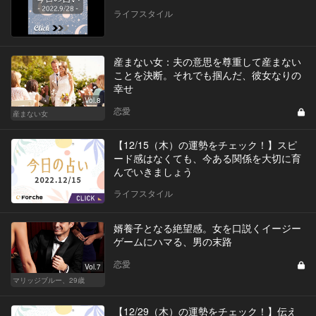
ライフスタイル
産まない女：夫の意思を尊重して産まない
ことを決断。それでも掴んだ、彼女なりの
幸せ
Vol.8
恋愛
産まない女
【12/15（木）の運勢をチェック！】スピ
ード感はなくても、今ある関係を大切に育
んでいきましょう
ライフスタイル
婿養子となる絶望感。女を口説くイージー
ゲームにハマる、男の末路
恋愛
Vol.7
マリッジブルー、29歳
【12/29（木）の運勢をチェック！】伝え