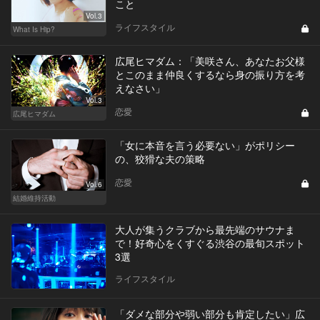
こと
Vol.3
ライフスタイル
What Is Hip?
広尾ヒマダム：「美咲さん、あなたお父様
とこのまま仲良くするなら身の振り方を考
えなさい」
Vol.3
恋愛
広尾ヒマダム
「女に本音を言う必要ない」がポリシー
の、狡猾な夫の策略
恋愛
Vol.6
結婚維持活動
大人が集うクラブから最先端のサウナま
で！好奇心をくすぐる渋谷の最旬スポット
3選
ライフスタイル
「ダメな部分や弱い部分も肯定したい」広