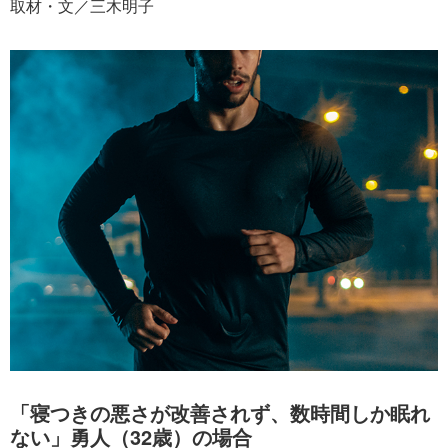
取材・文／三木明子
「寝つきの悪さが改善されず、数時間しか眠れ
ない」勇人（32歳）の場合