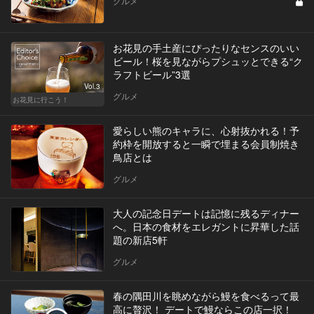
グルメ
お花見の手土産にぴったりなセンスのいい
ビール！桜を見ながらプシュッとできる“ク
ラフトビール”3選
Vol.3
グルメ
お花見に行こう！
愛らしい熊のキャラに、心射抜かれる！予
約枠を開放すると一瞬で埋まる会員制焼き
鳥店とは
グルメ
大人の記念日デートは記憶に残るディナー
へ。日本の食材をエレガントに昇華した話
題の新店5軒
グルメ
春の隅田川を眺めながら鰻を食べるって最
高に贅沢！ デートで鰻ならこの店一択！