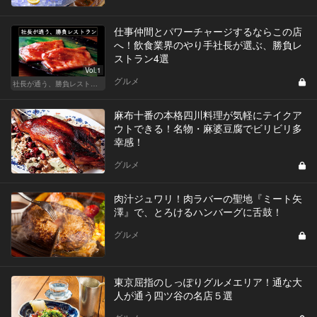
仕事仲間とパワーチャージするならこの店
へ！飲食業界のやり手社長が選ぶ、勝負レ
ストラン4選
Vol.1
グルメ
社長が通う、勝負レストラン
麻布十番の本格四川料理が気軽にテイクア
ウトできる！名物・麻婆豆腐でビリビリ多
幸感！
グルメ
肉汁ジュワリ！肉ラバーの聖地『ミート矢
澤』で、とろけるハンバーグに舌鼓！
グルメ
東京屈指のしっぽりグルメエリア！通な大
人が通う四ツ谷の名店５選