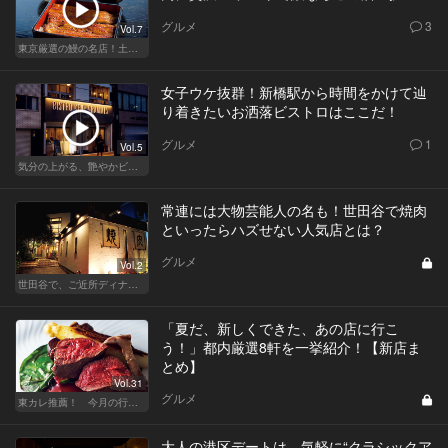
グルメ
3
Vol.7
東京厳選の鰻の名店！土用の丑の日じゃなくても行きたい
女子ウケ抜群！新橋駅から時間をかけて辿
り着きたいお洒落ビストロはここだ！
グルメ
1
Vol.5
気分の上がる、艶やかビストロ
常連には大物芸能人の名も！世田谷で焼肉
といったらハズせない人気店とは？
グルメ
Vol.2
世田谷で、ご近所ディナーを楽しもう！
「夏だ、新しくできた、あの店に行こ
う！」都内厳選8軒を一挙紹介！【新店ま
とめ】
Vol.31
グルメ
東カレ推薦！ 今月の行くべき店
大人の港区デートは、気軽に“クラシックア