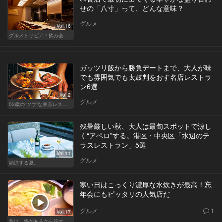
せの「八寸」って、どんな意味？
グルメ
Vol.16
グルメトリビア！飲み会やデートで会話のネタになるQ＆A
ガッツリ飯から勝負デートまで、大人が味
でも雰囲気でも太鼓判をおす名店レストラ
ン6選
Vol.2
グルメ
52歳の“ツウ”な東京レストラン
残暑厳しい秋、大人は最旬スポットで涼し
く“アペロ”する。港区・中央区「水辺のテ
ラスレストラン」5選
Vol.11
グルメ
納涼する夏。
寒い日はこっくり濃厚な水炊きが最高！忘
年会にもピッタリの人気店だ
グルメ
1
Vol.17
冬は、鍋があるから許す