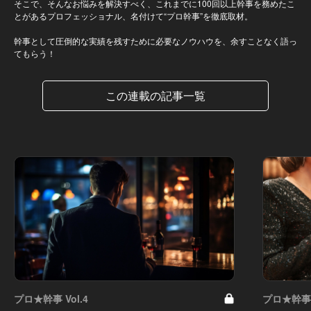
そこで、そんなお悩みを解決すべく、これまでに100回以上幹事を務めたこ
とがあるプロフェッショナル、名付けて“プロ幹事”を徹底取材。
幹事として圧倒的な実績を残すために必要なノウハウを、余すことなく語っ
てもらう！
この連載の記事一覧
プロ★幹事 Vol.4
プロ★幹事 V