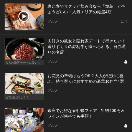
恵比寿でサクッと飲み会なら「焼鳥」がち
ょうどいい！人気エリアの厳選4店
グルメ
1
肉好きの彼女と隠れ家デートで行きたい！
選りすぐりの銘柄牛が食べられる、日赤通
りの名店
Vol.3
グルメ
大人の港区デートに使いたい、秘密の隠れ家
お花見の準備はもうOK？大人が絶対に喜
ぶ、持ち寄りにおすすめの豪華お弁当4選
グルメ
Vol.4
お花見に行こう！
銀座でお得な春牡蠣フェア！牡蠣400円＆
ワインが何杯でも半額！
グルメ