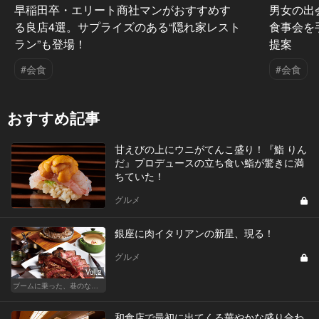
早稲田卒・エリート商社マンがおすすめす
男女の出
る良店4選。サプライズのある“隠れ家レスト
食事会を
ラン”も登場！
提案
#会食
#会食
おすすめ記事
甘えびの上にウニがてんこ盛り！『鮨 りん
だ』プロデュースの立ち食い鮨が驚きに満
ちていた！
グルメ
銀座に肉イタリアンの新星、現る！
グルメ
Vol.2
ブームに乗った、巷のなんちゃってに喝！ 真実の熟成肉しか食べたくない！
和食店で最初に出てくる華やかな盛り合わ