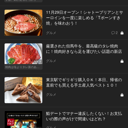
11月29日オープン！シャトーブリアンとサ
ーロインを一度に楽しめる「Tボーンすき
焼」を味わおう！
グルメ
2
厳選された但馬牛を、最高級のタレ焼肉
に！焼肉好きなら足を運びたい話題の新店
グルメ
Vol.3
焼肉は塩よりタレ派のあなたへ！白米が欲しくなる！
東京駅でギリギリ購入ＯＫ！本日、帰省の
直前でも買える手土産人気ベスト１０！
グルメ
鮨デートでマナー違反したくない！お支払
いの際の声がけで間違いはどれ？
グルメ