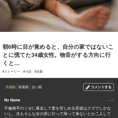
2024.02.24
朝6時に目が覚めると、自分の家ではないこ
とに慌てた34歳女性。物音がする方向に行
くと…
#ストーリー
#小説
#恋愛
共感順
新着順
古い順
コメントする
...
No Name
不倫相手のくせに暴走して妻を苦しめる長坂はクズでしかな
いし、夫もそんな女の所に行って帰って来ないとか二人して