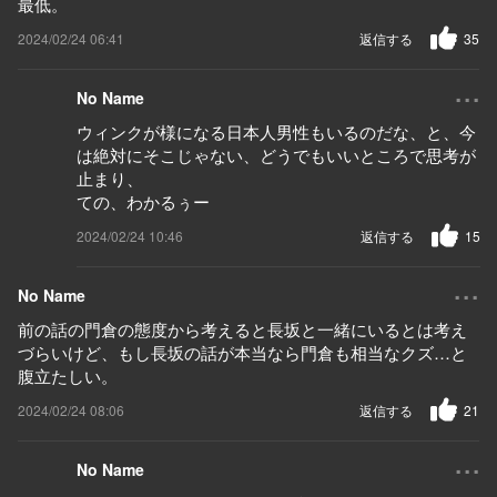
最低。
2024/02/24 06:41
返信する
35
...
No Name
ウィンクが様になる日本人男性もいるのだな、と、今
は絶対にそこじゃない、どうでもいいところで思考が
止まり、
ての、わかるぅー
2024/02/24 10:46
返信する
15
...
No Name
前の話の門倉の態度から考えると長坂と一緒にいるとは考え
づらいけど、もし長坂の話が本当なら門倉も相当なクズ…と
腹立たしい。
2024/02/24 08:06
返信する
21
...
No Name