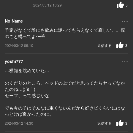
2024/03/12 10:29
5
...
No Name
予定がなくて誰にも飲みに誘ってもらえなくて寂しい。。僕
のこと構ってよ〜🤣
2024/03/12 09:10
返信する
3
...
yoshi777
…横顔を眺めていた…
のくだりのところ、ベッドの上でだと思ってたらヤってなか
たのね…(;´д｀)
セーフ、って感じかな
でも今の子はそんなに重くないんだから好きピくらいにはな
っとけば良かったのに。
2024/03/12 14:30
返信する
3