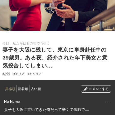
2024.03.12
今日、私たちはあの街で Vol.5
妻子を大阪に残して、東京に単身赴任中の
39歳男。ある夜、紹介された年下美女と意
気投合してしまい…
#小説
#エリア
#キャリア
共感順
新着順
古い順
コメントする
...
No Name
妻子を大阪に置いてきた俺だって辛くて孤独で....