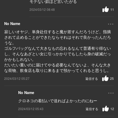
モテない奴ほど言いたがる
2024/03/12 08:48
11
...
No Name
寂しいオヤジ、単身赴任すると魔が差すんだろうけど、指摘
されて止めることができたならそれはそれで良かったんだろ
うな。
ゴルフバッグなんて大きなもの忘れるなんて普通有り得ない
し、そんなあざとい女に引っかかりでもしたら身の破滅だっ
かかもしれない。
だいたい重いのに届けてやる必要なんてないよ、そんな大き
な荷物、飲食店も取りに来るまで預かってくれると思うし。
2024/03/12 05:27
返信する
25
...
No Name
クロネコの着払いで送ればよかったのにねー
2024/03/12 05:43
返信する
12