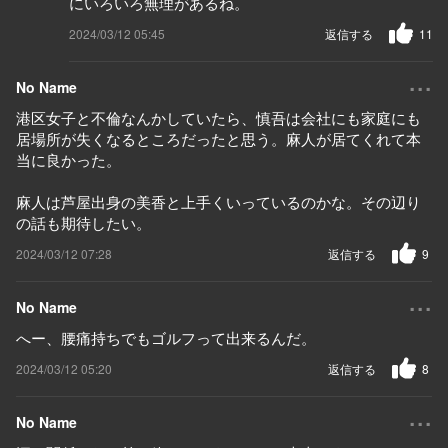
にいろいろ無理があるね。
2024/03/12 05:45
返信する
11
...
No Name
港区女子と不倫なんかしていたら、慎吾は会社にも家庭にも
居場所が失くなるところだったと思う。麻人が居てくれて本
当に良かった。
麻人は芦屋出身の美香と上手くいっているのかな。その辺り
の話も期待したい。
2024/03/12 07:28
返信する
9
...
No Name
へー、腰痛持ちでもゴルフって出来るんだ。
2024/03/12 05:20
返信する
8
...
No Name