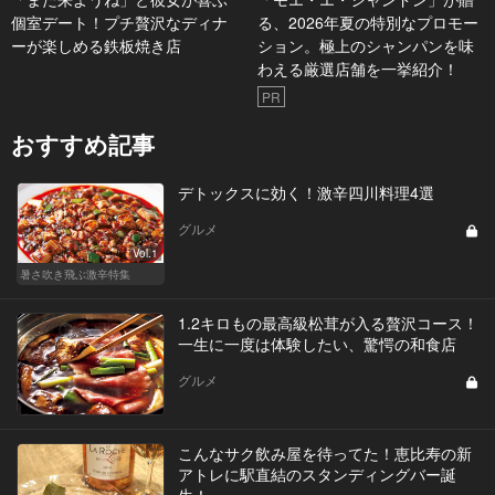
個室デート！プチ贅沢なディナ
る、2026年夏の特別なプロモー
ーが楽しめる鉄板焼き店
ション。極上のシャンパンを味
わえる厳選店舗を一挙紹介！
PR
おすすめ記事
デトックスに効く！激辛四川料理4選
グルメ
Vol.1
暑さ吹き飛ぶ激辛特集
1.2キロもの最高級松茸が入る贅沢コース！
一生に一度は体験したい、驚愕の和食店
グルメ
こんなサク飲み屋を待ってた！恵比寿の新
アトレに駅直結のスタンディングバー誕