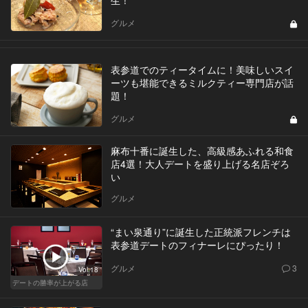
生！
グルメ
表参道でのティータイムに！美味しいスイ
ーツも堪能できるミルクティー専門店が話
題！
グルメ
麻布十番に誕生した、高級感あふれる和食
店4選！大人デートを盛り上げる名店ぞろ
い
グルメ
“まい泉通り”に誕生した正統派フレンチは
表参道デートのフィナーレにぴったり！
グルメ
3
Vol.18
デートの勝率が上がる店