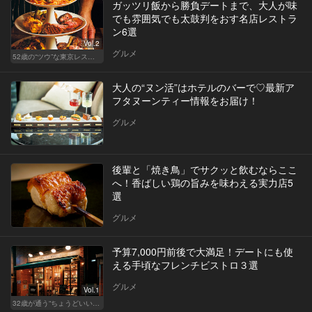
ガッツリ飯から勝負デートまで、大人が味
でも雰囲気でも太鼓判をおす名店レストラ
ン6選
Vol.2
グルメ
52歳の“ツウ”な東京レストラン
大人の“ヌン活”はホテルのバーで♡最新ア
フタヌーンティー情報をお届け！
グルメ
後輩と「焼き鳥」でサクッと飲むならここ
へ！香ばしい鶏の旨みを味わえる実力店5
選
グルメ
予算7,000円前後で大満足！デートにも使
える手頃なフレンチビストロ３選
グルメ
Vol.1
32歳が通う“ちょうどいい”価格の店