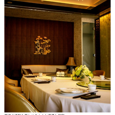
「
味
一