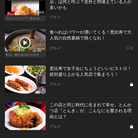
店」は何と呼ぶ？意外と間違えている人が
多いかも
Vol.5
グルメ
グルメトリビア！飲み会やデートで会話のネタになるQ＆A
食べればパワーが湧いてくる！恵比寿で大
人気の自然薯鍋で熱くなれ！
グルメ
2
Vol.8
冬は、鍋があるから許す
恵比寿で女子会にちょうどいいビストロ！
絶対盛り上がる人気店で集まろう！
グルメ
この店と同じ時代に生まれて幸せ。とんか
つ店『とんき』が、こんなにも愛される理
由とは？
グルメ