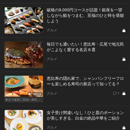
破格の9,000円コースが話題！銀座を一望
しながら鮨をつまむ、至福のひと時を堪能
しよう
グルメ
毎日でも通いたい！恵比寿・広尾で地元民
がこよなく愛する名店８選
グルメ
恵比寿の隠れ家で、シャンパンフリーフロ
ーも楽しめる寿司の新店って知ってる？
グルメ
1
Vol.16
東京で確実に美味い寿司はここだ！
女子受け間違いなし！ひと皿のポーション
が美しすぎる、白金の絶品中華をご紹介
グルメ