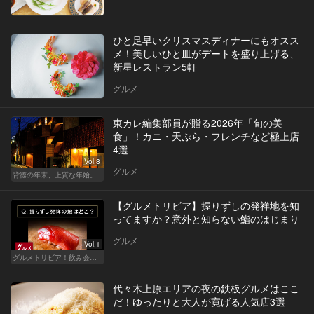
ひと足早いクリスマスディナーにもオスス
メ！美しいひと皿がデートを盛り上げる、
新星レストラン5軒
グルメ
東カレ編集部員が贈る2026年「旬の美
食」！カニ・天ぷら・フレンチなど極上店
4選
Vol.8
グルメ
背徳の年末、上質な年始。
【グルメトリビア】握りずしの発祥地を知
ってますか？意外と知らない鮨のはじまり
グルメ
Vol.1
グルメトリビア！飲み会やデートで会話のネタになるQ＆A
代々木上原エリアの夜の鉄板グルメはここ
だ！ゆったりと大人が寛げる人気店3選