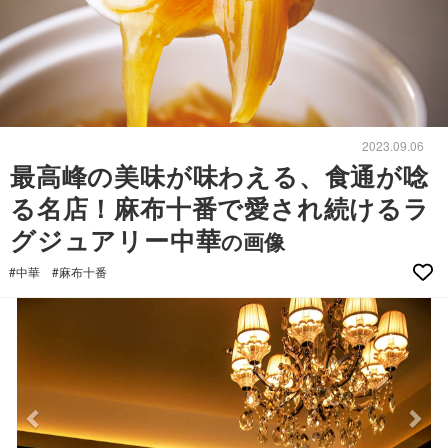
2023.09.06
最高峰の美味が味わえる、食通が唸
る名店！麻布十番で愛され続けるラ
グジュアリー中華
の画像
#中華
#麻布十番