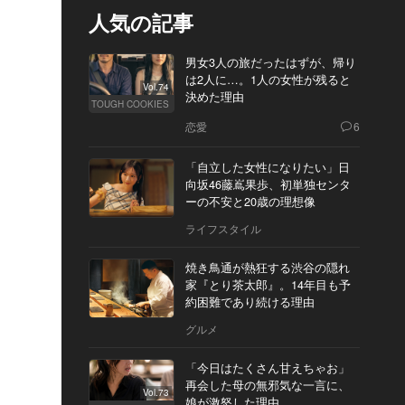
人気の記事
男女3人の旅だったはずが、帰り
は2人に…。1人の女性が残ると
Vol.74
決めた理由
TOUGH COOKIES
恋愛
6
「自立した女性になりたい」日
向坂46藤嶌果歩、初単独センタ
ーの不安と20歳の理想像
ライフスタイル
焼き鳥通が熱狂する渋谷の隠れ
家『とり茶太郎』。14年目も予
約困難であり続ける理由
グルメ
「今日はたくさん甘えちゃお」
再会した母の無邪気な一言に、
Vol.73
娘が激怒した理由