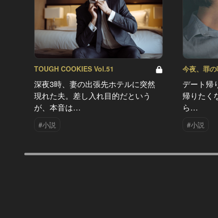
TOUGH COOKIES Vol.51
今夜、罪の味を
深夜3時、妻の出張先ホテルに突然
デート帰
現れた夫。差し入れ目的だという
帰りたく
が、本音は…
ら…
#小説
#小説