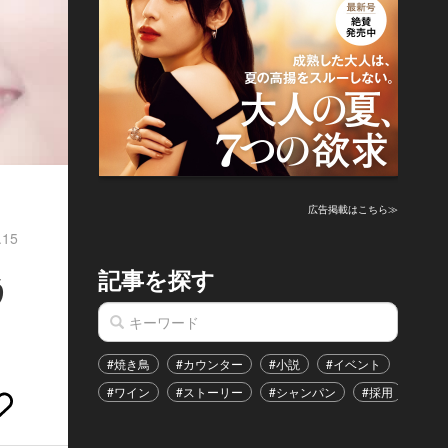
広告掲載はこちら≫
.15
記事を探す
う
#焼き鳥
#カウンター
#小説
#イベント
#港区
#ワイン
#ストーリー
#シャンパン
#採用
#恋