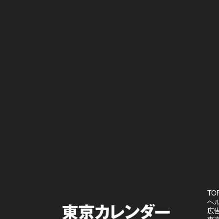
TO
ヘ
広