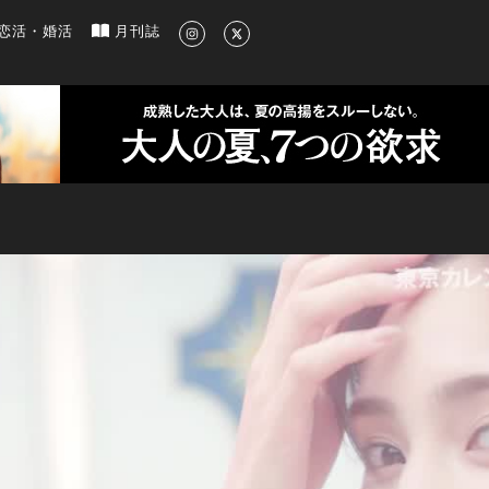
新のグルメ、洗練されたライフスタイル情報
恋活・婚活
月刊誌