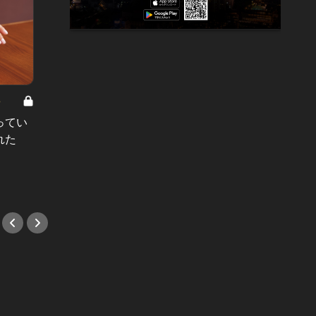
8
男と女の答えあわせ【A】 Vol.308
ってい
結婚願望ゼロだった27歳男性が、交
れた
際2年で突然プロポーズ。彼の心が
変わった“理由”とは
#小説