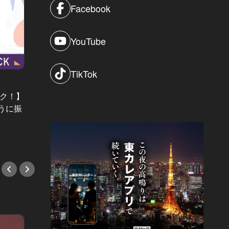
Facebook
YouTube
TikTok
サトータケシと編集部員 船山の"CAR
バーキンの
GENTSへの道" Vol.57
ック！】
現地調査で判明！麻布十番で美女に
「本当
うに振
効くメルセデス5選
ない」
ら叩き
#麻布十番