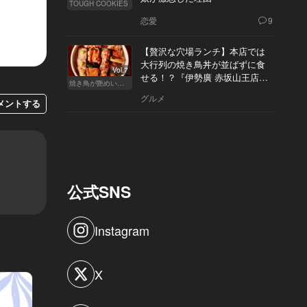
TOUGH COOKIES
恋愛
9
【贅沢な穴場ランチ】本店では
大行列の焼き鳥丼が並ばずに食
Vol.7
せる！？『伊勢廣 赤坂山王店』
焼き鳥が艶めいてきた
へ
グルメ
メントする
公式SNS
Instagram
X