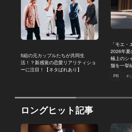
「モエ・
2026年
5組の元カップルたちが共同生
極上のシ
活！？新感覚の恋愛リアリティショ
舗を一挙
ーに注目！【ネタばれあり】
PR
#
ロングヒット記事