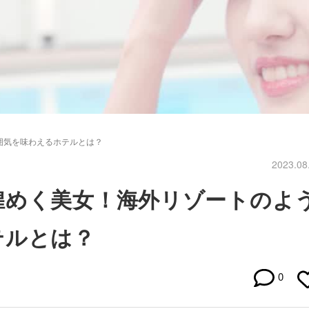
囲気を味わえるホテルとは？
2023.08
煌めく美女！海外リゾートのよ
テルとは？
0