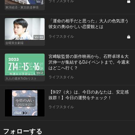
ライフスタイル
Vol.2
東洋経済・東京鉄道事情
「運命の相手だと思った」大人の色気漂う
彼女の奥ゆかしい恋愛観とは
ライフスタイル
Vol.99
金曜美女劇場
宮﨑駿監督の新作映画から、石野卓球＆大
沢伸一が集結するDJイベントまで。今週末
はどこへ行く？
Vol.2
ライフスタイル
大人の週末ToDoリスト
【9/27（火）は、今日のあなたは、安定感
抜群！】今日の運勢をチェック！
ライフスタイル
フォローする