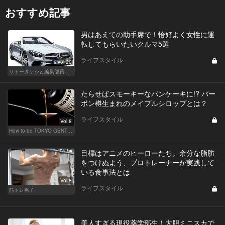
おすすめ記事
男はあえての助手席で！恰好よく女性に運
転してもらいたいクルマ5選
ライフスタイル
Vol.20
サトータケシと編集部員 船山の"CAR GENTSへの道"
たらせばスモーキーなパンケーキに!? バー
ボン樽生まれのメイプルシロップとは？
ライフスタイル
Vol.8
How to be TOKYO GENTS 東京人よ、紳士たれ！
目標はアニメのヒーローたち。余分な脂肪
をつけぬよう、プロトレーナーが実践して
いる食事法とは
Vol.8
ライフスタイル
筋トレ男子
美人すぎる現役薬学部生！大胆ミニスカで