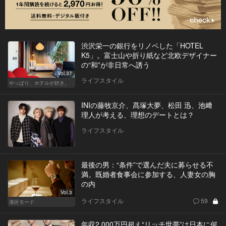
渋沢栄一の銀行をリノベした「HOTEL
K5」。富士山や折り紙など北欧デザイナー
の“和”が非日常へ誘う
Vol.37
ライフスタイル
やっぱり、ホテルが好き。
INIの藤牧京介、髙塚大夢、松田 迅、池﨑
理人が考える、理想のデートとは？
ライフスタイル
最後の男：“条件”で選んだ夫に募らせる不
満。既婚者食事会に参加する、人妻女の胸
の内
Vol.3
ライフスタイル
59
港区モード
年収2,000万円超え“リッチ世帯”は日本に何