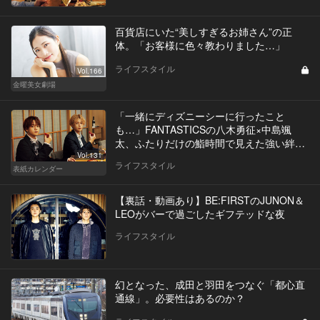
百貨店にいた“美しすぎるお姉さん”の正
体。「お客様に色々教わりました…」
ライフスタイル
Vol.166
金曜美女劇場
「一緒にディズニーシーに行ったこと
も…」FANTASTICSの八木勇征×中島颯
太、ふたりだけの鮨時間で見えた強い絆と
は
Vol.131
ライフスタイル
表紙カレンダー
【裏話・動画あり】BE:FIRSTのJUNON＆
LEOがバーで過ごしたギフテッドな夜
ライフスタイル
幻となった、成田と羽田をつなぐ「都心直
通線」。必要性はあるのか？