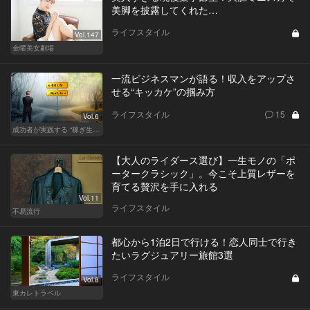
美脚を披露してくれた…
ライフスタイル
Vol.147
金曜美女劇場
一流ビジネスマンが語る！収入をアップさ
せる“キッカケ”の掴み方
ライフスタイル
15
Vol.6
成功者が実践する “稼ぎ生活”
【大人のライダース選び】一生モノの「ポ
ータークラシック」。今こそ上質レザーを
育てる贅沢を手に入れる
Vol.11
ライフスタイル
不易流行
都心から1泊2日で行ける！恋人同士で行き
たいラグジュアリー旅館3選
ライフスタイル
Vol.8
東カレトラベル