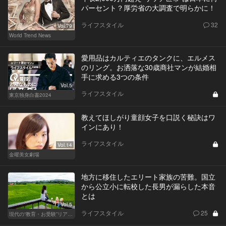
パーセント？厚労省の大調査で明らかに！
ライフスタイル
32
Vol.79
World Trend News
愛用品はカルティエのタンクに、エルメス
のリング。お洒落な30歳商社マンが結婚相
手に求める3つの条件
Vol.5
ライフスタイル
東京独身白書2024
教えてほしがり童顔女子を口説く秘訣はワ
インにあり！
ライフスタイル
Vol.14
金曜美女劇場
地方に移住したエリート家族の苦難。国立
から公立小に転校した長男が漏らした本音
とは
Vol.5
ライフスタイル
25
現代の“教育・お受験”リアルドキュメント