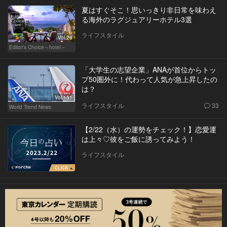
夏はすぐそこ！思いっきり非日常を味わえ
る海外のラグジュアリーホテル3選
ライフスタイル
Vol.26
Editor's Choice～hotel～
「大学生の志望企業」ANAが首位からトッ
プ50圏外に！代わって人気が急上昇したの
は？
Vol.151
ライフスタイル
33
World Trend News
【2/22（水）の運勢をチェック！】恋愛運
は上々♡彼をご飯に誘ってみよう！
ライフスタイル