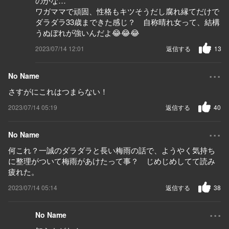
のかな…
ワガママで頑固、性格もキツそうだし腐れ縁てだけで
ダラダラ33歳まできた感じ？ 自称晴れ女って、結構
うぬぼれが強いんだよ😂😂😂
2023/07/14 12:01
返信する
13
...
No Name
さすがにこれはつまらない！
2023/07/14 05:19
返信する
40
...
No Name
何これ？一誠のダラダラと長い梅雨の話で、ようやく気持ち
に整理がついて梅雨があけたって事？ じめじめしてて読み
疲れた。
2023/07/14 05:14
返信する
38
...
No Name