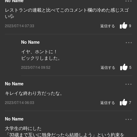
No Name
レストランの連載と比べてこのコメント欄の冷めた感じスゴ
い💦
2023/07/14 07:33
返信する
9
...
No Name
イヤ、ホントに！
ビックリしました。
2023/07/14 09:52
返信する
5
...
No Name
キレイな終わり方だったな。
2023/07/14 06:03
返信する
7
...
No Name
大学生の時にした
「33歳まで互いに独身だったら結婚しよう」という約束を