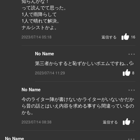
知らんがな！
って読んでて思った。
1人で雨降らして
1人で晴れて解決。
ナルシストかよ。
2023/07/14 05:18
返信する
16
...
No Name
第三者からすると恥ずかしいポエムですね､､💦
2023/07/14 11:29
8
...
No Name
今のライター陣が書けないかライターがいないかだか
ら昔の話とはいえ内容を求める事すら間違っているの
かも。
2023/07/14 08:38
返信する
7
...
No Name