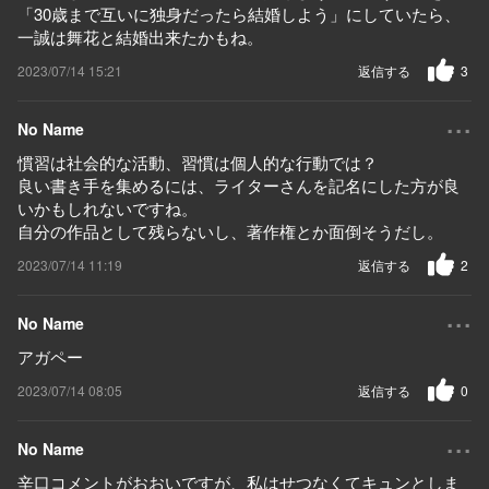
「30歳まで互いに独身だったら結婚しよう」にしていたら、
一誠は舞花と結婚出来たかもね。
2023/07/14 15:21
返信する
3
...
No Name
慣習は社会的な活動、習慣は個人的な行動では？
良い書き手を集めるには、ライターさんを記名にした方が良
いかもしれないですね。
自分の作品として残らないし、著作権とか面倒そうだし。
2023/07/14 11:19
返信する
2
...
No Name
アガペー
2023/07/14 08:05
返信する
0
...
No Name
辛口コメントがおおいですが、私はせつなくてキュンとしま