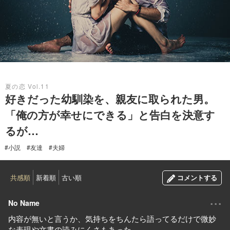
2023.07.14
夏の恋 Vol.11
好きだった幼馴染を、親友に取られた男。
「俺の方が幸せにできる」と告白を決意す
るが…
#小説
#友達
#夫婦
共感順
新着順
古い順
コメントする
...
No Name
内容が無いと言うか、気持ちをちんたら語ってるだけで微妙
な表現や文書の読みにくさもあった。