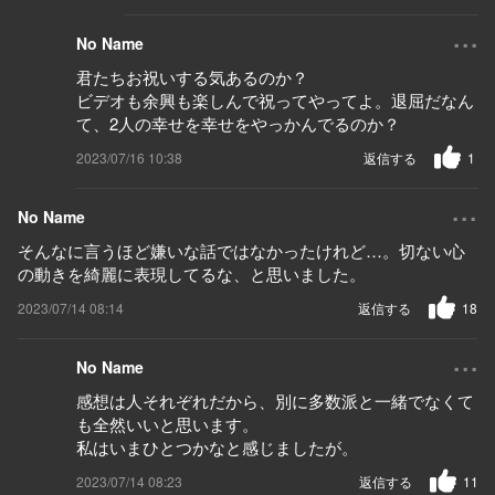
...
No Name
君たちお祝いする気あるのか？
ビデオも余興も楽しんで祝ってやってよ。退屈だなん
て、2人の幸せを幸せをやっかんでるのか？
2023/07/16 10:38
返信する
1
...
No Name
そんなに言うほど嫌いな話ではなかったけれど…。切ない心
の動きを綺麗に表現してるな、と思いました。
2023/07/14 08:14
返信する
18
...
No Name
感想は人それぞれだから、別に多数派と一緒でなくて
も全然いいと思います。
私はいまひとつかなと感じましたが。
2023/07/14 08:23
返信する
11