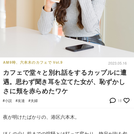
AM9時、六本木のカフェで Vol.9
2023.05.16
カフェで堂々と別れ話をするカップルに遭
遇。思わず聞き耳を立てた女が、恥ずかし
さに頬を赤らめたワケ
#小説
#友達
#夫婦
18
夜が明けたばかりの、港区六本木。
ほんの少し前までの喧騒とは打って変わり、静寂が街を包