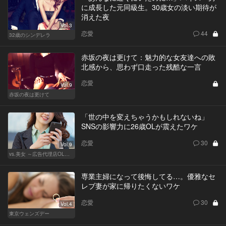
に成長した元同級生。30歳女の淡い期待が
消えた夜
Vol.3
恋愛
44
32歳のシンデレラ
赤坂の夜は更けて：魅力的な女友達への敗
北感から、思わず口走った残酷な一言
恋愛
Vol.9
赤坂の夜は更けて
「世の中を変えちゃうかもしれないね」
SNSの影響力に26歳OLが震えたワケ
恋愛
30
Vol.9
vs.美女 ～広告代理店OLの挑戦～
専業主婦になって後悔してる…。優雅なセ
レブ妻が家に帰りたくないワケ
恋愛
30
Vol.4
東京ウェンズデー