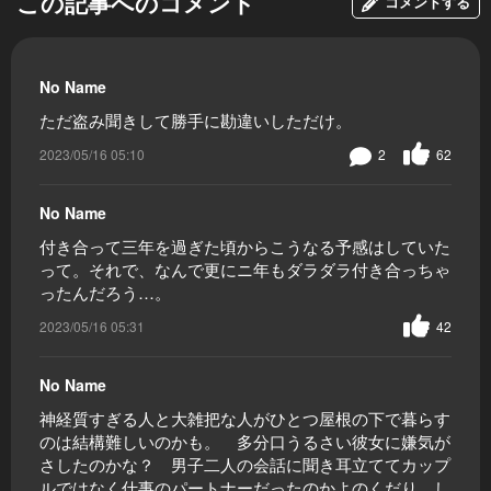
この記事へのコメント
コメントする
No Name
ただ盗み聞きして勝手に勘違いしただけ。
2023/05/16 05:10
2
62
No Name
付き合って三年を過ぎた頃からこうなる予感はしていた
って。それで、なんで更にニ年もダラダラ付き合っちゃ
ったんだろう…。
2023/05/16 05:31
42
No Name
神経質すぎる人と大雑把な人がひとつ屋根の下で暮らす
のは結構難しいのかも。 多分口うるさい彼女に嫌気が
さしたのかな？ 男子二人の会話に聞き耳立ててカップ
ルではなく仕事のパートナーだったのかよのくだり、し