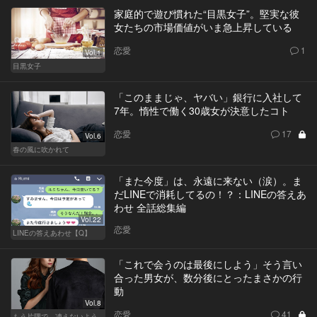
家庭的で遊び慣れた“目黒女子”。堅実な彼
女たちの市場価値がいま急上昇している
恋愛
1
Vol.1
目黒女子
「このままじゃ、ヤバい」銀行に入社して
7年。惰性で働く30歳女が決意したコト
恋愛
17
Vol.6
春の風に吹かれて
「また今度」は、永遠に来ない（涙）。ま
だLINEで消耗してるの！？：LINEの答えあ
わせ 全話総集編
Vol.22
恋愛
LINEの答えあわせ【Q】
「これで会うのは最後にしよう」そう言い
合った男女が、数分後にとったまさかの行
動
Vol.8
恋愛
41
もう片隅で、凍えないよう