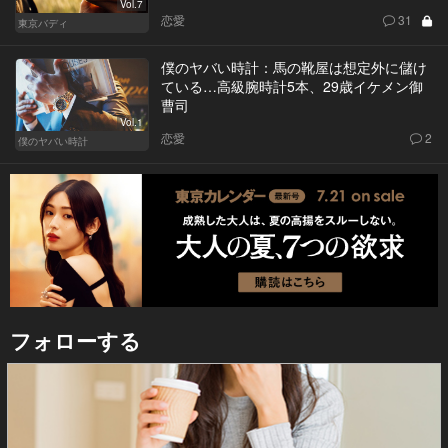
Vol.7
恋愛
31
東京バディ
僕のヤバい時計：馬の靴屋は想定外に儲け
ている…高級腕時計5本、29歳イケメン御
曹司
Vol.1
恋愛
2
僕のヤバい時計
フォローする