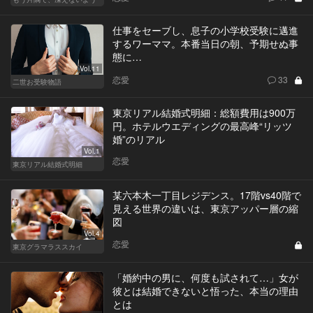
仕事をセーブし、息子の小学校受験に邁進
するワーママ。本番当日の朝、予期せぬ事
態に…
Vol.11
恋愛
33
二世お受験物語
東京リアル結婚式明細：総額費用は900万
円。ホテルウエディングの最高峰“リッツ
婚”のリアル
Vol.1
恋愛
東京リアル結婚式明細
某六本木一丁目レジデンス。17階vs40階で
見える世界の違いは、東京アッパー層の縮
図
Vol.4
恋愛
東京グラマラススカイ
「婚約中の男に、何度も試されて…」女が
彼とは結婚できないと悟った、本当の理由
とは