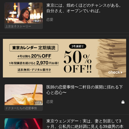
東京には、煌めくほどのチャンスがある。
自分さえ、オープンでいれば。
恋愛
Vol.1
上京女子ストーリー
医師の恋愛事情〜二軒目の展開に揺れる下
心と恋心〜
恋愛
Vol.3
ドクターたちの恋愛事情
東京ウェンズデー：実は、妻と別居して3
ヶ月。公私共に絶好調に見える39歳男の本