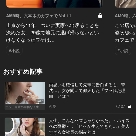
AM9時、六本木のカフェで Vol.11
AM9時、六
上京から11年、ついに実家へ出戻ることを
この店で
決めた女。29歳で地元に逃げ帰らないとい
姿”があ
けなくなったワケは…
カフェで
#小説
#小説
おすすめ記事
両思いを確信して先輩に告白するも、撃
沈…。女が聞いて仰天した「フラれた理
由」とは？
Vol.6
恋愛
27
ナシ子先輩の幸福な人生
人生、こんなハズじゃなかった。～ハイス
ペの憂鬱～：「ヒゲが生えてきた…」美人
すぎる女社長の悩みとは