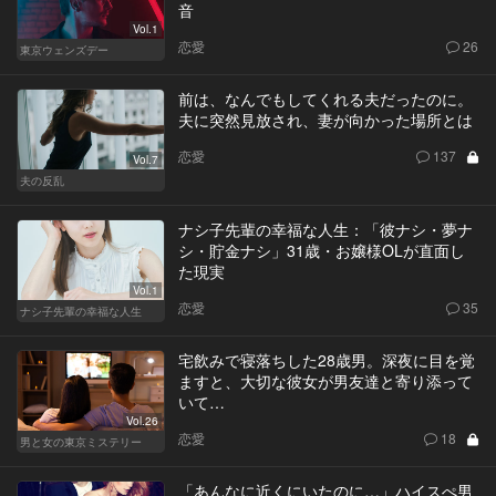
音
Vol.1
恋愛
26
東京ウェンズデー
前は、なんでもしてくれる夫だったのに。
夫に突然見放され、妻が向かった場所とは
恋愛
137
Vol.7
夫の反乱
ナシ子先輩の幸福な人生：「彼ナシ・夢ナ
シ・貯金ナシ」31歳・お嬢様OLが直面し
た現実
Vol.1
恋愛
35
ナシ子先輩の幸福な人生
宅飲みで寝落ちした28歳男。深夜に目を覚
ますと、大切な彼女が男友達と寄り添って
いて…
Vol.26
恋愛
18
男と女の東京ミステリー
「あんなに近くにいたのに…」ハイスぺ男