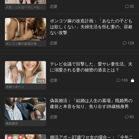
Vol.1
恋愛
35
人生、こんなハズじゃなかった。～ハイスペの憂鬱～
ポンコツ嫁の改造計画：「あなたの子ども
は欲しくない」夫婦生活を拒む妻の、容赦
ない攻撃
Vol.1
恋愛
129
ポンコツ嫁の改造計画
テレビ会議で目撃した、愛サレ妻生活。夫
に溺愛される妻の秘密の過去とは？
恋愛
106
Vol.6
夫婦リボーン
偽装婚活：「結婚は人生の墓場」既婚男の
建前と本音を知り、焦り出す28歳独身男
恋愛
80
Vol.1
偽装婚活
婚活アポ～27歳ワセ女の場合～：「今年こ