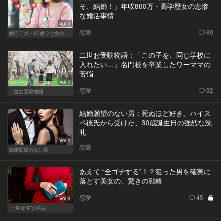
そ、結婚！」年収800万・高学歴女の悲惨
な婚活事情
Vol.1
恋愛
80
婚活アポ～27歳ワセ女の場合～
二世お受験物語：「この子を、同じ学校に
入れたい…」名門校を卒業したワーママの
苦悩
Vol.1
恋愛
32
二世お受験物語
結婚願望のない男：死ぬほど好き。ハイス
ペ彼氏から受けた、30歳誕生日の強烈な洗
礼
Vol.1
恋愛
結婚願望のない男
あえて “全ゴチする”！？狙った男を確実に
落とす美女の、驚きの戦略
恋愛
45
Vol.3
“一般女性”の告白