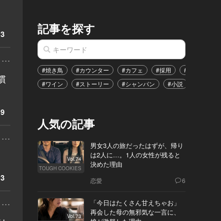
記事を探す
3
...
#焼き鳥
#カウンター
#カフェ
#採用
#恋愛
#
慣
#ワイン
#ストーリー
#シャンパン
#小説
#イベン
9
人気の記事
...
男女3人の旅だったはずが、帰り
は2人に…。1人の女性が残ると
Vol.74
決めた理由
TOUGH COOKIES
3
恋愛
6
...
「今日はたくさん甘えちゃお」
再会した母の無邪気な一言に、
Vol.73