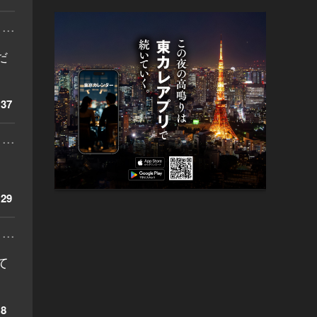
...
だ
37
...
29
...
て
8