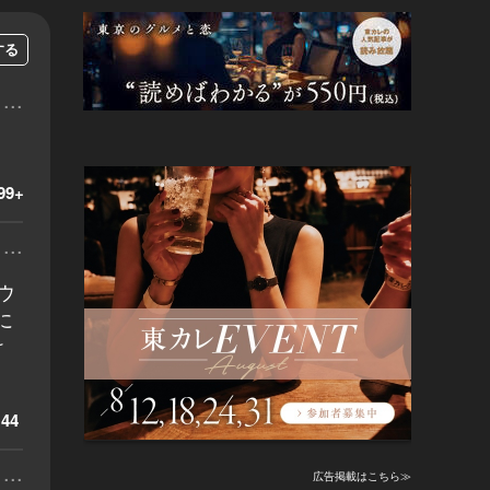
する
...
99+
...
ウ
に
け
。
44
...
広告掲載はこちら≫