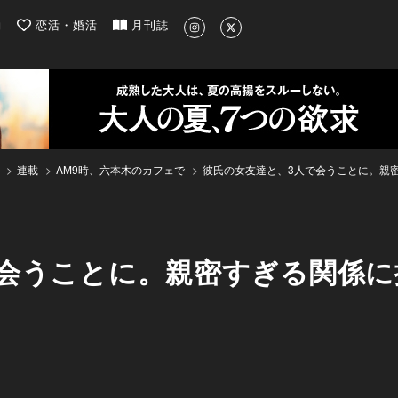
| 最新のグルメ、洗練されたライフスタイル情報
約
恋活・婚活
月刊誌
連載
AM9時、六本木のカフェで
彼氏の女友達と、3人で会うことに。親
で会うことに。親密すぎる関係