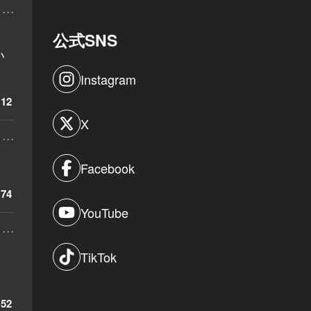
...
公式SNS
い
Instagram
12
X
...
Facebook
74
YouTube
...
TikTok
52