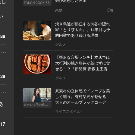
美し
娘が激怒した理由
TOUGH COOKIES
恋愛
9
い
焼き鳥通が熱狂する渋谷の隠れ
家『とり茶太郎』。14年目も予
約困難であり続ける理由
88
グルメ
...
【贅沢な穴場ランチ】本店では
大行列の焼き鳥丼が並ばずに食
せる！？『伊勢廣 赤坂山王店』
へ
29
グルメ
...
異素材の立体感でドレープを美
しく纏う。有村架純が魅せる、
Vol.53
大人のオールブラックコーデ
あ
東カレ女子の作り方
ライフスタイル
17