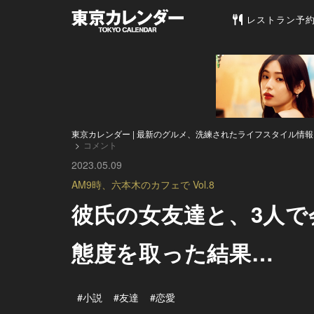
東京カレンダー 
レストラン予
東京カレンダー | 最新のグルメ、洗練されたライフスタイル情報
コメント
2023.05.09
AM9時、六本木のカフェで Vol.8
彼氏の女友達と、3人
態度を取った結果…
#小説
#友達
#恋愛