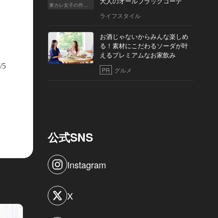
大人のオールブラックコーデ
東カレ女子の作り方
ライフスタイル
お酒じゃないからみんな楽しめ
る！素材にこだわるソーダが叶
えるプレミアムなお家飲み
/5
PR
グルメ
公式SNS
Instagram
X