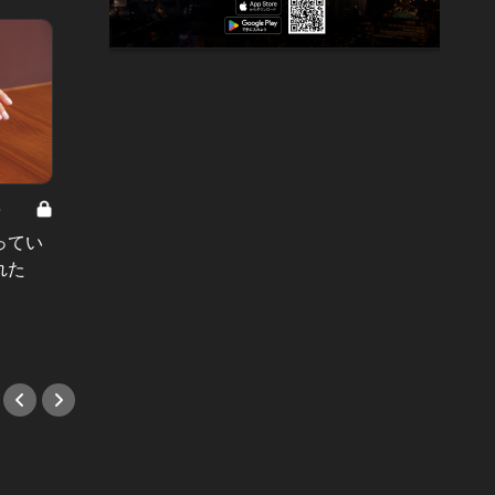
8
男と女の答えあわせ【A】 Vol.308
ってい
結婚願望ゼロだった27歳男性が、交
れた
際2年で突然プロポーズ。彼の心が
変わった“理由”とは
#小説