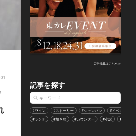
広告掲載はこちら≫
.01
記事を探す
カ
れ
#ワイン
#ストーリー
#シャンパン
#イベント
#ランチ
#焼き鳥
#カウンター
#小説
#恋愛