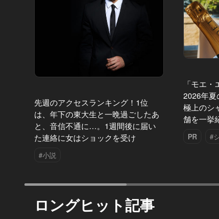
「モエ・
2026年
先週のアクセスランキング！1位
極上のシ
は、年下の東大生と一晩過ごしたあ
舗を一挙
と、音信不通に…。1週間後に届い
PR
#
た連絡に女はショックを受け
#小説
ロングヒット記事