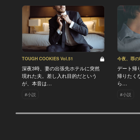
TOUGH COOKIES Vol.51
今夜、罪の味を
深夜3時、妻の出張先ホテルに突然
デート帰
現れた夫。差し入れ目的だという
帰りたく
が、本音は…
ら…
#小説
#小説