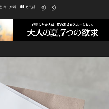
新のグルメ、洗練されたライフスタイル情報
恋活・婚活
月刊誌