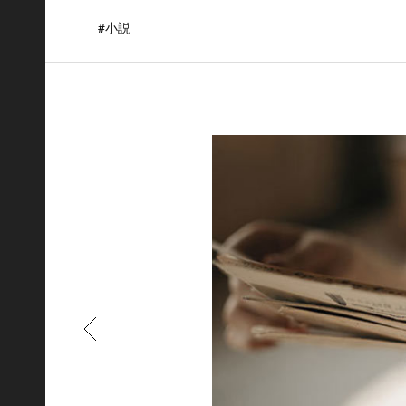
#小説
もどる