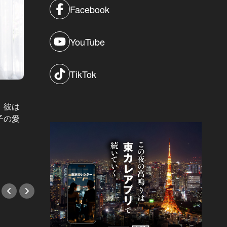
Facebook
YouTube
年収4,0
TikTok
結婚に
部屋見るオンナ Vol.12
ス。せ
、彼は
どっち着かずの何が悪い？凡庸を嫌
のに…
子の愛
う女と受け入れて利用する女の、北
#小説
参道での午後
#小説