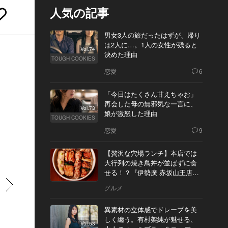
人気の記事
男女3人の旅だったはずが、帰り
は2人に…。1人の女性が残ると
Vol.74
決めた理由
TOUGH COOKIES
恋愛
6
「今日はたくさん甘えちゃお」
再会した母の無邪気な一言に、
Vol.73
娘が激怒した理由
TOUGH COOKIES
恋愛
9
【贅沢な穴場ランチ】本店では
大行列の焼き鳥丼が並ばずに食
せる！？『伊勢廣 赤坂山王店』
へ
すすむ
グルメ
異素材の立体感でドレープを美
しく纏う。有村架純が魅せる、
Vol.53