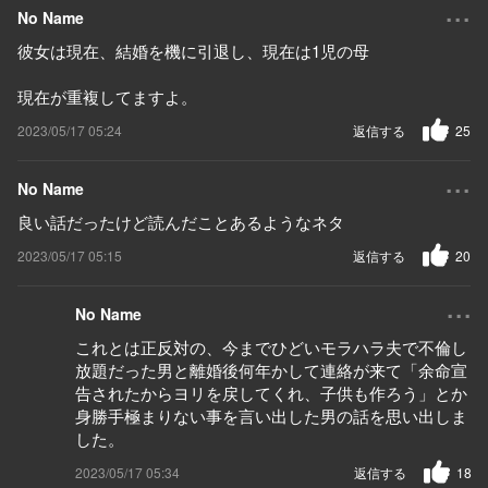
...
No Name
彼女は現在、結婚を機に引退し、現在は1児の母
現在が重複してますよ。
2023/05/17 05:24
返信する
25
...
No Name
良い話だったけど読んだことあるようなネタ
2023/05/17 05:15
返信する
20
...
No Name
これとは正反対の、今までひどいモラハラ夫で不倫し
放題だった男と離婚後何年かして連絡が来て「余命宣
告されたからヨリを戻してくれ、子供も作ろう」とか
身勝手極まりない事を言い出した男の話を思い出しま
した。
2023/05/17 05:34
返信する
18