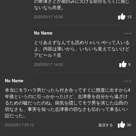
の希薄さとか面白みに欠ける部分もろくに感じ
ないなら尚更。
2023/05/17 12:30
13
...
No Name
とりあえずなんでも読めりゃいいやって人いる
よ。内容は薄いから、いちいち覚えてないけど
アピール？笑
2023/05/17 14:05
9
...
No Name
本当にモラハラ男だったら付き合ってすぐに態度に出すから4
年後というのに引っかかったけど、志津香を自分から遠ざけ
るための嘘だったのね。病気を隠してモラ男を演じた山田の
切なさも、事実を知った志津香の切なさも伝わって来るいい
話だった。
2023/05/17 05:12
返信する
30