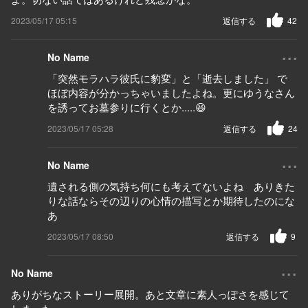
2023/05/17 05:15
返信する
42
...
No Name
「突然モラハラ彼氏に豹変」と「逝去しました」 で
ほぼ内容が分かっちゃいましたよね。更にゆうなさん
を誘ってお墓参りに行くとか.....😆
2023/05/17 05:28
返信する
24
...
No Name
遺される側の気持ち何にも考えてないよね ありきた
りな話ならその辺りの心情の描写とか期待したのにな
あ
2023/05/17 08:50
返信する
9
...
No Name
ありがちなストーリー展開。あと文章に素人っぽさを感じて