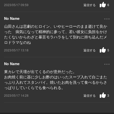
2023/05/17 09:59
返信する
6
...
No Name
山田さんは悲劇のヒロイン、いやヒーローのまま逝けて良か
った 病気になって精神的に参って、若い彼女に負担をかけ
たくないからわざと暴言モラハラをして別れに持ち込んだメ
ロドラマなのね
2023/05/17 13:18
返信する
5
...
No Name
東カレで天壇が出てくるのが意外だった。
お肉焼く前に器に少しお酢のはいったスープ入れて白ごまた
っぷり入れてスタンバイ。焼いたお肉を洗って食べるからさ
っぱりしていくらでも食べられる。
2023/05/17 14:28
返信する
3