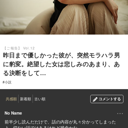
2023.05.17
【ご報告】 Vol.12
昨日まで優しかった彼が、突然モラハラ男
に豹変。絶望した女は悲しみのあまり、あ
る決断をして…
#小説
共感順
新着順
古い順
コメントする
...
No Name
前半少し読んだだけで、話の内容が丸々分かってしまった
よ。切ない話ではあるけれど残念かな。