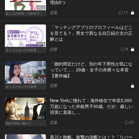
理由5つ
Vol.3
恋愛
17
女たちの本音 ～Goodデート／Badデート～
「マッチングアプリのプロフィールはどこ
を見てる？」男女で異なる自己紹介文の正
解とは
Vol.9
恋愛
9
オトコとオンナの本音
「婚約間近だけど、別の年下男性が気にな
っていて…」29歳・女子の赤裸々な本音
【番外編】
Vol.11
恋愛
オトコとオンナの本音
New Yorkに憧れて：海外移住で年収5,000
万超になった外銀男子30歳。だが、厳しい
現実に直面し…
Vol.1
恋愛
27
New Yorkに憧れて
黒川と秋帆、衝撃の決断とは！？「リバー