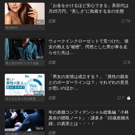
「お金をかけるほど安心できる」美容代は
月25万円。“美しさ”に執着する女の生態
恋愛
74
Vol.1
美活時代
ウォークインクローゼットで見つけた、彼
女の抱える“秘密”。愕然とした男が車を走
らせた先は…
Vol.2
恋愛
8
男と女のポテトサラダ論
「男女の友情は成立する？」「異性の親友
とのボーダーラインは？」それぞれの意見
が思いのほか…
Vol.10
恋愛
7
オトコとオンナの本音
年の差婚コンフィデンシャル総集編『小林
真奈の聴取ノート』：謎多き「22歳差婚夫
婦」の真実とは・・・！
Vol.9
恋愛
年の差婚コンフィデンシャル