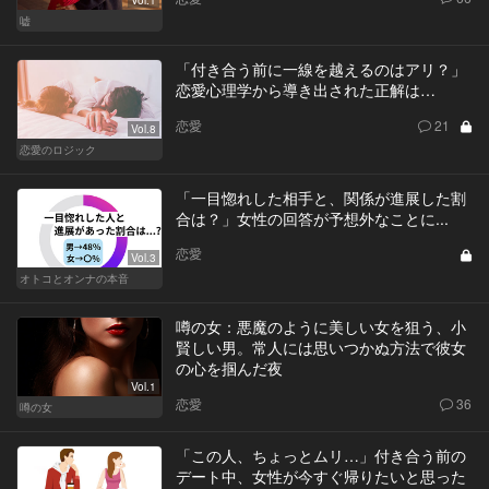
嘘
「付き合う前に一線を越えるのはアリ？」
恋愛心理学から導き出された正解は…
恋愛
21
Vol.8
恋愛のロジック
「一目惚れした相手と、関係が進展した割
合は？」女性の回答が予想外なことに...
恋愛
Vol.3
オトコとオンナの本音
噂の女：悪魔のように美しい女を狙う、小
賢しい男。常人には思いつかぬ方法で彼女
の心を掴んだ夜
Vol.1
恋愛
36
噂の女
「この人、ちょっとムリ…」付き合う前の
デート中、女性が今すぐ帰りたいと思った