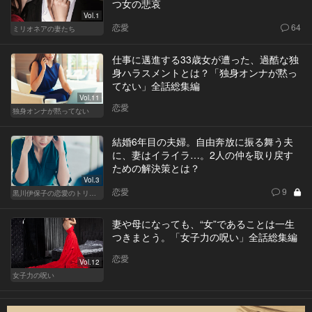
つ女の悲哀
Vol.1
恋愛
64
ミリオネアの妻たち
仕事に邁進する33歳女が遭った、過酷な独
身ハラスメントとは？「独身オンナが黙っ
てない」全話総集編
Vol.11
恋愛
独身オンナが黙ってない
結婚6年目の夫婦。自由奔放に振る舞う夫
に、妻はイライラ…。2人の仲を取り戻す
ための解決策とは？
Vol.3
恋愛
9
黒川伊保子の恋愛のトリセツ
妻や母になっても、“女”であることは一生
つきまとう。「女子力の呪い」全話総集編
恋愛
Vol.12
女子力の呪い