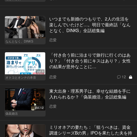
いつまでも新婚のつもりで、2人の生活を
楽しんでいたけど…。明日で最終話「なん
となく、DINKS」全話総集編
Vol.12
恋愛
なんとなく、DINKS
「付き合う前に泊まりで旅行に行くのはあ
り？」「付き合う前にキスはあり？」女性
の結果が意外なことに…
Vol.5
恋愛
12
オトコとオンナの本音
東大出身・理系男子は、幸せな結婚を手に
入れられるか？「偽装婚活」全話総集編
恋愛
Vol.12
偽装婚活
ミリオネアの妻たち：「狙うべきは、資金
調達シリーズBの男」IPOを果たした夫を持