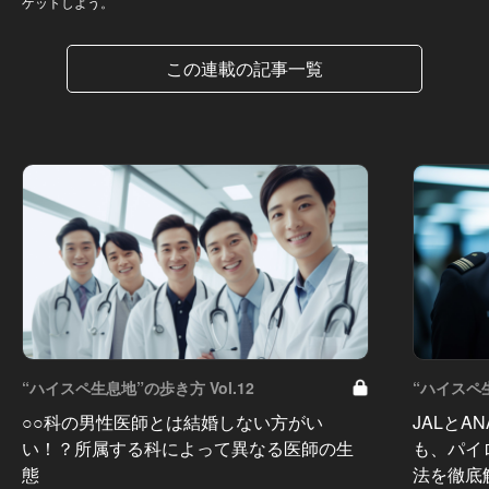
ゲットしよう。
この連載の記事一覧
“ハイスペ生息地”の歩き方 Vol.12
“ハイスペ生
○○科の男性医師とは結婚しない方がい
JALと
い！？所属する科によって異なる医師の生
も、パイ
態
法を徹底