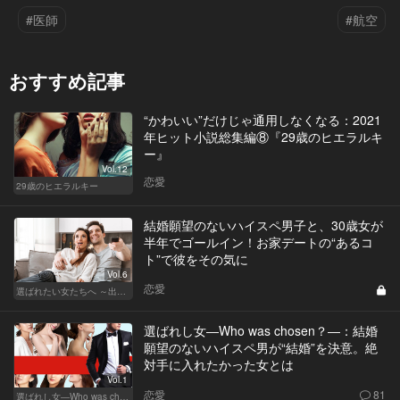
#医師
#航空
おすすめ記事
“かわいい”だけじゃ通用しなくなる：2021
年ヒット小説総集編⑧『29歳のヒエラルキ
ー』
Vol.12
恋愛
29歳のヒエラルキー
結婚願望のないハイスペ男子と、30歳女が
半年でゴールイン！お家デートの“あるコ
ト”で彼をその気に
Vol.6
恋愛
選ばれたい女たちへ ～出会いから結婚まで～
選ばれし女―Who was chosen？―：結婚
願望のないハイスペ男が“結婚”を決意。絶
対手に入れたかった女とは
Vol.1
恋愛
81
選ばれし女―Who was chosen？―