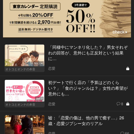
「同棲中にマンネリ化した？」男女それぞ
れの回答が、意外にも正反対という結果
に…
Vol.14
恋愛
オトコとオンナの本音
初デートで行く店の「予算はどのくら
い？」「食のジャンルは？」女性の希望が
意外にも…
Vol.7
恋愛
8
オトコとオンナの本音
嘘：「恋愛の傷は、他の男で癒す…」26
歳・恋愛ジプシー女のリアル
恋愛
66
Vol.1