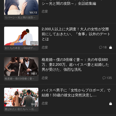
シ～光と闇の攻防～」全話総集編
恋愛
Vol.13
リバーシ～光と闇の攻防～
2,000人以上に大調査！大人の女性が交際
前にしておきたい、『食事』以外のデート
とは
Vol.1
恋愛
18
女たちの本音 ～Goodデート／Badデート～
格差婚～僕の3倍稼ぐ妻～：夫の年収680
万、妻2,200万。超ハイスペ妻と結婚した
男が受けた、強烈な洗礼
Vol.1
恋愛
135
格差婚～僕の3倍稼ぐ妻～
ハイスペ男子に「女性からプロポーズ」で
結婚！33歳の彼女は突然決意し…
恋愛
Vol.3
選ばれたい女たちへ ～出会いから結婚まで～